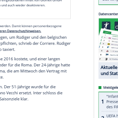
ger
steht offenbar vor einem Wechsel von AS
Rom
eister
Inter Mailand
. Das berichtet der Corriere
, der sich am Dienstag von der Roma trennte, will
isherigen Schützling
Rüdiger
mit zu den
serer Redaktion eingebundenen Inhalt von Glomex GmbH
nzeigen lassen und auch wieder deaktivieren.
halte angezeigt werden. Damit können personenbezogene
r dazu in unseren Datenschutzhinweisen.
en Tisch zu legen, um
Rüdiger
und den belgischen