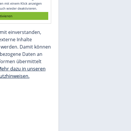
Glomex GmbH
Wir benötigen Ihre Zustimmung, um den
von unserer Redaktion eingebundenen
Inhalt von Glomex GmbH anzuzeigen. Sie
können diesen mit einem Klick anzeigen
lassen und auch wieder deaktivieren.
jetzt aktivieren
Ich bin damit einverstanden,
dass mir externe Inhalte
angezeigt werden. Damit können
personenbezogene Daten an
Drittplattformen übermittelt
werden.
Mehr dazu in unseren
Datenschutzhinweisen.