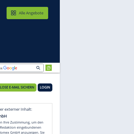
MAIL & CLOUD
Alle Angebote
KOSTENLOSE E-MAIL SICHERN
LOGIN
Video
Empfohlener externer Inhalt: