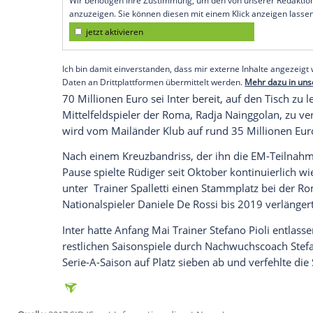
Rom
(SID) - Nationalspieler
Antonio Rüdi
zum ehemaligen italienischen Fußball-M
dello Sport.
Der italienische Trainer
Luciano Spalletti
ebenfalls bei Inter anheuern und seine b
Lombarden nehmen.
Empfohlener externer Inhalt:
Glomex GmbH
Wir benötigen Ihre Zustimmung, um den von un
anzuzeigen. Sie können diesen mit einem Klick a
jetzt aktivieren
Ich bin damit einverstanden, dass mir externe In
Daten an Drittplattformen übermittelt werden.
Meh
70 Millionen Euro sei Inter bereit, auf d