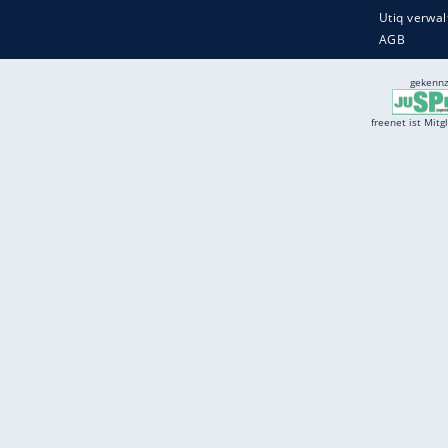
Services
Börse
Jobbörse
Spritpreis aktuell
Wetter
Ferientermine
Partnersuche
Online Angebote
freenet Mobilfunk
freenet Video