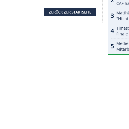
lan, zu verpflichten, schrieb der Corriere.
Rüdiger
lionen Euro taxiert.
EM-Teilnahme 2016 kostete, und einer langen
uierlich wieder für die Roma. Der 24-Jährige hatte
bei der Roma, die am Mittwoch den Vertrag mit
9 verlängerte.
oli entlassen. Der 51-Jährige wurde für die
oach Stefano Vecchi ersetzt. Inter schloss die
fehlte die Saisonziele klar.
ZURÜCK ZUR STARTS