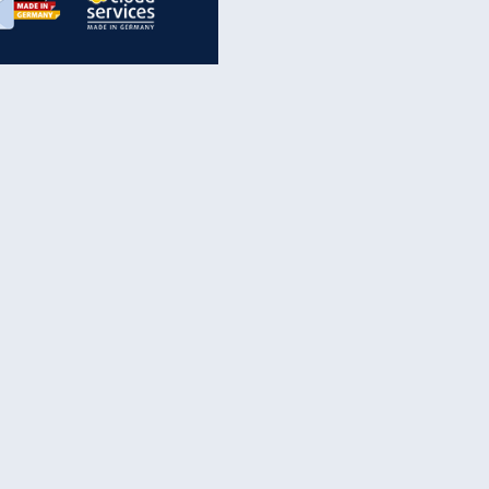
inanzen & Produkte
iscounter-Angebote
Online-Sicherheit
reenet Cloud
Ratenkredit
reenet Mail
Brutto-Netto-Rechner
reenet Webhosting
Rentenrechner
fz-Versicherung
TV-Vergleich