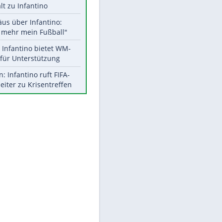
Aktuelle Ergebnisse, Tabellen
und Statistiken
Meistgelesen
"Infanti-No Go":
Pressestimmen zum Verbleib
des FIFA-Chefs
UEFA hält an FIFA-Boykott fest -
CAF hält zu Infantino
EITE
Matthäus über Infantino:
"Nicht mehr mein Fußball"