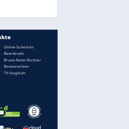
Times: Infantino bietet WM-
Finale für Unterstützung
Medien: Infantino ruft FIFA-
Mitarbeiter zu Krisentreffen