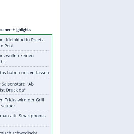
©
SID
Unsere Themen-Highlights
Obduktion: Kleinkind in Preetz
ertrank im Pool
Diese Stars wollen keinen
Nachwuchs