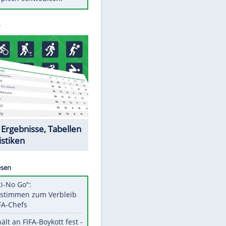
Diese Autos haben uns verlassen
Klose vor Saisonstart: "Ab
Sonntag ist Druck da"
Mit diesen Tricks wird der Grill
ruckzuck sauber
So nutzt man alte Smartphones
sinnvoll
Das ist typisch schwedisch!
Datencenter