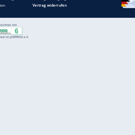
Entertainment
F
Cartoons
Spiele
D
Einbürgerungstest
Videos
f
Führerscheintest
Wissens-Quiz
f
Promi-Quiz
Witze
f
K
freenet
Kundenservice
Gender-Hinweis