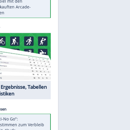
Die größten Mythen über
Medikamente
Berlins Matchwinner Grönning:
"Veränderte Perspektive"
Vorsicht: Diese 17 Dinge hassen
Katzen
Illegales Asphalt-Kartell muss
Mio-Strafe zahlen
Memo-Spiel mit den
meistverkauften Arcade-
Maschinen
Datencenter