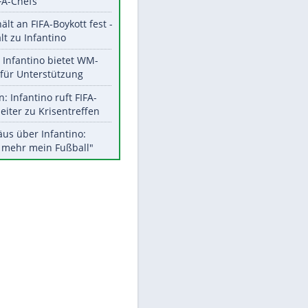
Aktuelle Ergebnisse, Tabellen
und Statistiken
Meistgelesen
"Infanti-No Go":
Pressestimmen zum Verbleib
des FIFA-Chefs
EITE
UEFA hält an FIFA-Boykott fest -
CAF hält zu Infantino