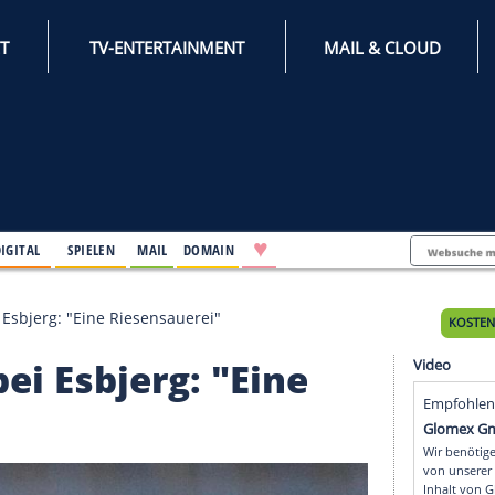
INTERNET
TV-ENTERTAINMENT
♥
IFESTYLE
DIGITAL
SPIELEN
MAIL
DOMAIN
kündigt bei Esbjerg: "Eine Riesensauerei"
igt bei Esbjerg: "Eine