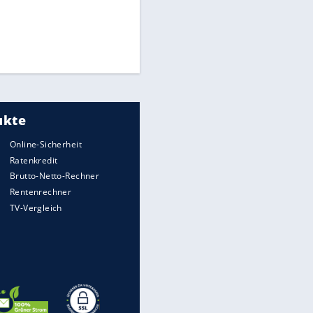
Times: Infantino bietet WM-
Finale für Unterstützung
Medien: Infantino ruft FIFA-
Mitarbeiter zu Krisentreffen
Matthäus über Infantino:
"Nicht mehr mein Fußball"