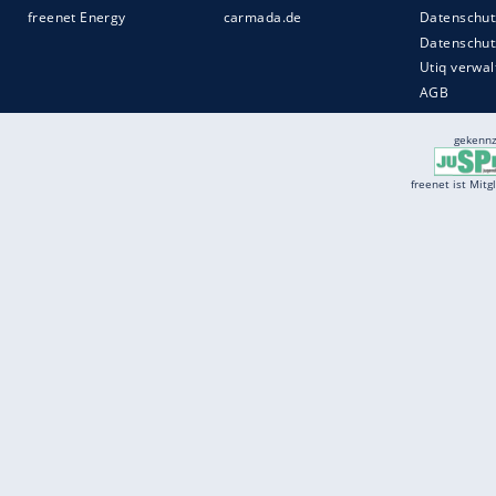
Services
Börse
Jobbörse
Spritpreis aktuell
Wetter
Ferientermine
Partnersuche
Online Angebote