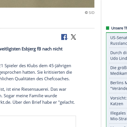
auerei"
 Fußball-Zweitligisten
Esbjerg
fB nach nicht
.