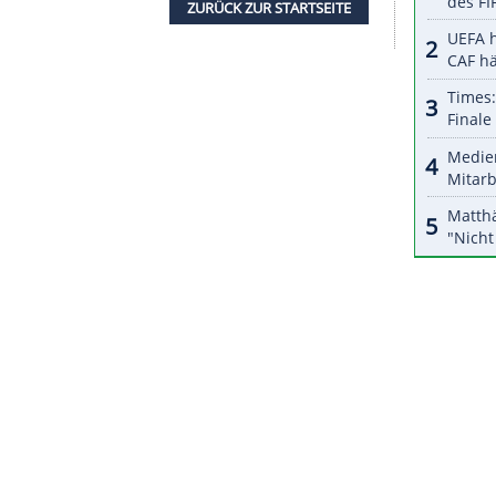
 "Wir haben uns als
Trainerteam
wohl nicht gut
ensität
war man dort nicht gewohnt", so Hyballa:
rainer – Punkt."
Ereignisse der letzten Wochen und die Entscheidung
en", sagte
Esbjergs
Vorstandsvorsitzender Michael
and Vrabec
, ehemaliger
Trainer
des FC St. Pauli.
eren niederländischen
Nationalspieler
Rafael van
.
ZURÜCK ZUR STARTS