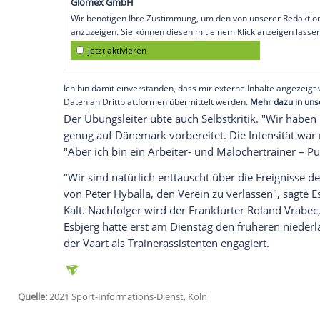
Köln (SID) - Der Schritt ist die
Reaktion
dar
Ende Juli in einem offenen Brief das Miss
Trainingsmethoden sowie die fachlichen
Hyballa wies die Vorwürfe zurück. "Was a
Rufmord
. Es ist eine
Hetzjagd
gegen mich
bedroht", sagte der gebürtige Bocholter
Es war ein ganz komischer Film."
Empfohlener externer Inhalt:
Glomex GmbH
Wir benötigen Ihre Zustimmung, um den von un
anzuzeigen. Sie können diesen mit einem Klick a
jetzt aktivieren
Ich bin damit einverstanden, dass mir externe In
Daten an Drittplattformen übermittelt werden.
Meh