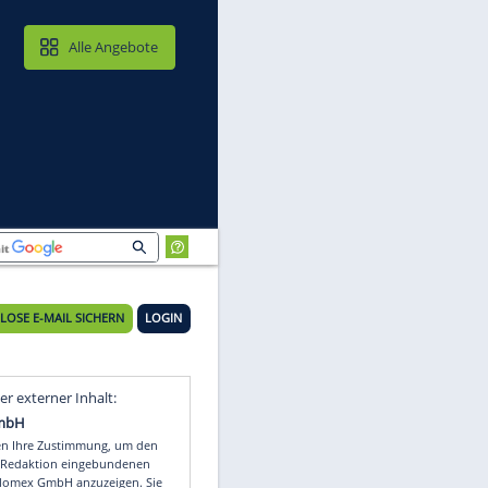
MAIL & CLOUD
Alle Angebote
KOSTENLOSE E-MAIL SICHERN
LOGIN
Video
Empfohlener externer Inhalt: