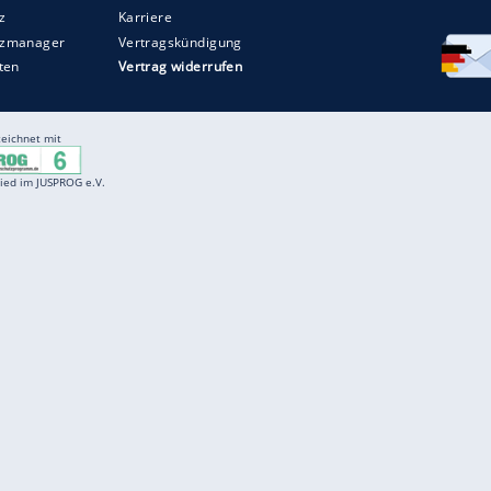
Entertainment
F
Cartoons
Spiele
D
Einbürgerungstest
Videos
f
Führerscheintest
Wissens-Quiz
f
Promi-Quiz
Witze
f
K
freenet