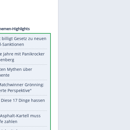
©
SID
Unsere Themen-Highlights
US-Senat billigt Gesetz zu neuen
Russland-Sanktionen
Durch die Jahre mit Panikrocker
Udo Lindenberg