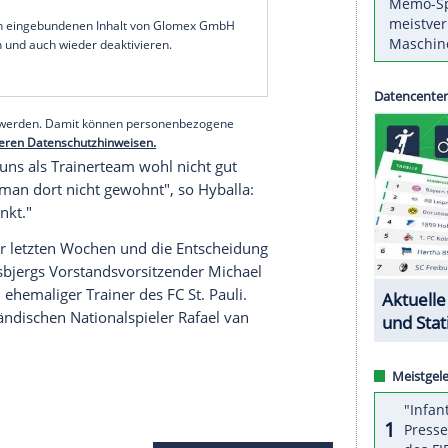
auf, dass 21 Spieler des Klubs dem 45-Jährigen
trauen ausgesprochen hatten. Sie kritisierten die
 und menschlichen Qualitäten des Chefcoaches.
bgelaufen ist, ist eine Riesensauerei. Das war
 abgelaufen. Sogar meine
Familie
wurde
Transfermarkt
.de. Über den Brief habe er "gelacht.
serer Redaktion eingebundenen Inhalt von Glomex GmbH
nzeigen lassen und auch wieder deaktivieren.
halte angezeigt werden. Damit können personenbezogene
r dazu in unseren Datenschutzhinweisen.