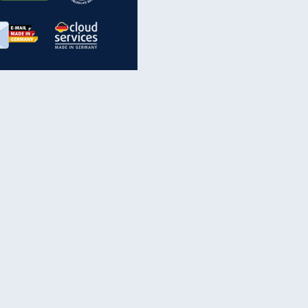
inanzen & Produkte
iscounter-Angebote
Online-Sicherheit
reenet Cloud
Ratenkredit
reenet Mail
Brutto-Netto-Rechner
reenet Webhosting
Rentenrechner
fz-Versicherung
TV-Vergleich