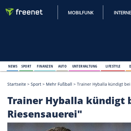
MOBILFUNK
NEWS
SPORT
FINANZEN
AUTO
UNTERHALTUNG
L
Startseite
>
Sport
>
Mehr Fußball
>
Trainer Hyballa 
Trainer Hyballa künd