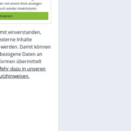
Glomex GmbH
Wir benötigen Ihre Zustimmung, um den
von unserer Redaktion eingebundenen
Inhalt von Glomex GmbH anzuzeigen. Sie
können diesen mit einem Klick anzeigen
lassen und auch wieder deaktivieren.
jetzt aktivieren
Ich bin damit einverstanden,
dass mir externe Inhalte
angezeigt werden. Damit können
personenbezogene Daten an
Drittplattformen übermittelt
werden.
Mehr dazu in unseren
Datenschutzhinweisen.