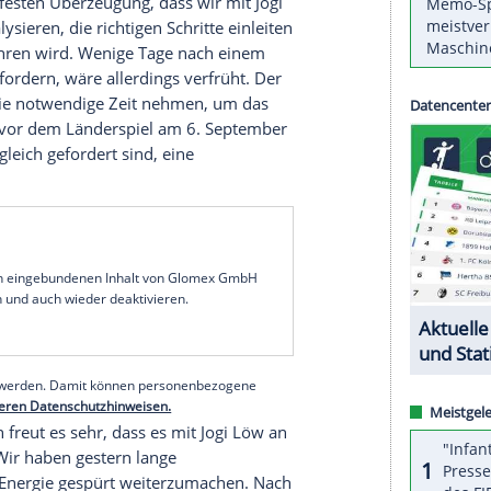
: "Ich bin sehr dankbar für das Vertrauen, das der
und ich spüre trotz der berechtigten Kritik an
 Rückhalt und Zuspruch. Auch meine Enttäuschung
e nun auch mit ganzem Einsatz den Neuaufbau
inem Team analysieren, Gespräche führen und
Schlüsse ziehen. Das alles braucht Zeit, wird aber
eue Länderspielsaison im September geschehen."
ind alle der festen Überzeugung, dass wir mit
Jogi
genau analysieren, die richtigen Schritte einleiten
olgsspur führen wird. Wenige Tage nach einem
lyse einzufordern, wäre allerdings verfrüht. Der
 sich jetzt die notwendige Zeit nehmen, um das
m Präsidium vor dem
Länderspiel
am 6. September
ns League gleich gefordert sind, eine