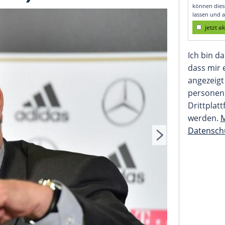
him Löw
vom SID)