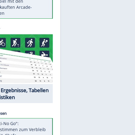
Die größten Mythen über
Medikamente
Berlins Matchwinner Grönning:
"Veränderte Perspektive"
Vorsicht: Diese 17 Dinge hassen
Katzen
Illegales Asphalt-Kartell muss
Mio-Strafe zahlen
Memo-Spiel mit den
meistverkauften Arcade-
Maschinen
Datencenter