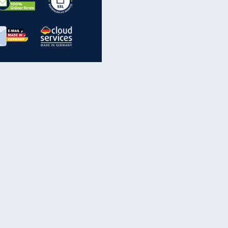
EITE
inanzen & Produkte
iscounter-Angebote
Online-Sicherheit
reenet Cloud
Ratenkredit
reenet Mail
Brutto-Netto-Rechner
reenet Webhosting
Rentenrechner
fz-Versicherung
TV-Vergleich