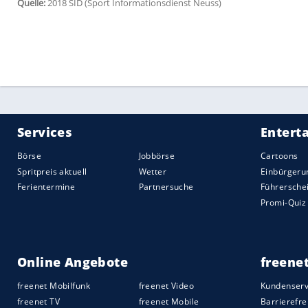
Manuel Neuer
(Nationalmannschaftskapitä
unseren lange Zeit erfolgreichen Weg fo
wir gemeinsam wieder zu unserer Stärke 
Lothar Matthäus (Rekordnationalspieler, 
dass
Jogi Löw
aussteigt aus seinem Vertra
psychisch, diese Mannschaft zu führen, 
Umbruch in die Wege zu leiten."
Hans-Joachim Watzke (Geschäftsführer Bo
vielen Jahren kennt, konnte riechen, das
Eindruck, dass es gar keine Entscheidun
gesetzt hat, dass sich Löw dann so entsch
Aufgabe."