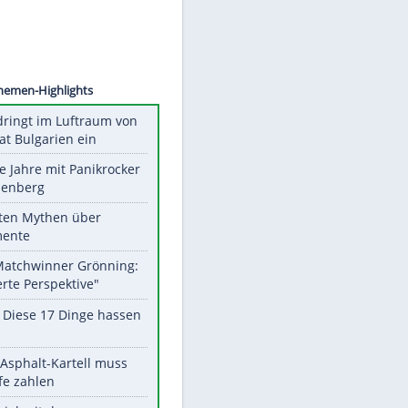
©
SID
Unsere Themen-Highlights
Drohne dringt im Luftraum von
Nato-Staat Bulgarien ein
Durch die Jahre mit Panikrocker
Udo Lindenberg