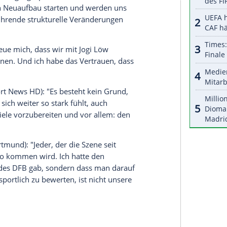
serer Redaktion eingebundenen Inhalt von Glomex GmbH
nzeigen lassen und auch wieder deaktivieren.
halte angezeigt werden. Damit können personenbezogene
r dazu in unseren Datenschutzhinweisen.
tor): "Mich freut es sehr, dass es mit
Jogi Löw
an
eitergeht. Wir haben gestern lange
 die volle Energie gespürt weiterzumachen. Nach
wir nun einen Neuaufbau starten und werden uns
ber weiterführende strukturelle Veränderungen