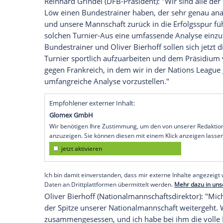
sagt Bundestrainer Joachim Löw.
Köln
(SID) -
Joachim Löw
(
Bundestrainer
)
DFB
weiterhin geschlossen in mich setzt, 
unserem Ausscheiden auch generell viel
ist nach wie vor riesig. Aber ich möcht
gestalten. Ich werde gemeinsam mit me
zum Start der neuen Saison die richtigen 
alles rechtzeitig bis zum Start in die n
Reinhard Grindel
(DFB-Präsident): "Wir s
Löw
einen
Bundestrainer
haben, der sehr 
und unsere Mannschaft zurück in die Erf
solchen Turnier-Aus eine umfassende Ana
Bundestrainer
und
Oliver Bierhoff
sollen
Turnier sportlich aufzuarbeiten und de
gegen Frankreich, in dem wir in der Natio