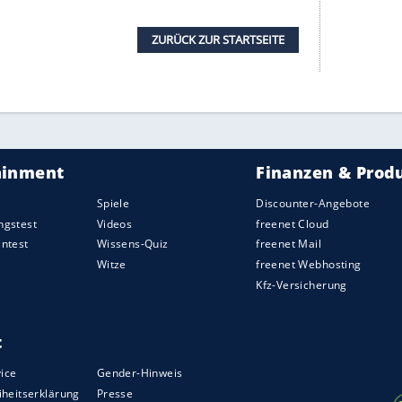
n): "Ich freue mich, dass wir mit
Jogi Löw
rtsetzen können. Und ich habe das Vertrauen, dass
finden."
bei Sky Sport News HD): "Es besteht kein Grund,
g, wenn er sich weiter so stark fühlt, auch
auch neue Ziele vorzubereiten und vor allem: den
russia Dortmund): "Jeder, der die Szene seit
s es genau so kommen wird. Ich hatte den
g innerhalb des
DFB
gab, sondern dass man darauf
eidet. Das sportlich zu bewerten, ist nicht unsere