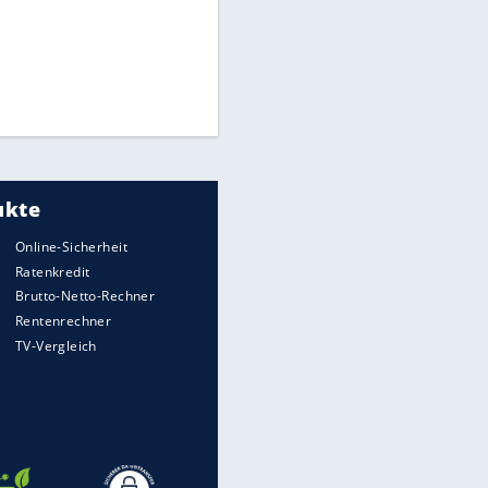
Times: Infantino bietet WM-
Finale für Unterstützung
Medien: Infantino ruft FIFA-
Mitarbeiter zu Krisentreffen
Millionendeal perfekt:
Diomande wechselt nach
Madrid