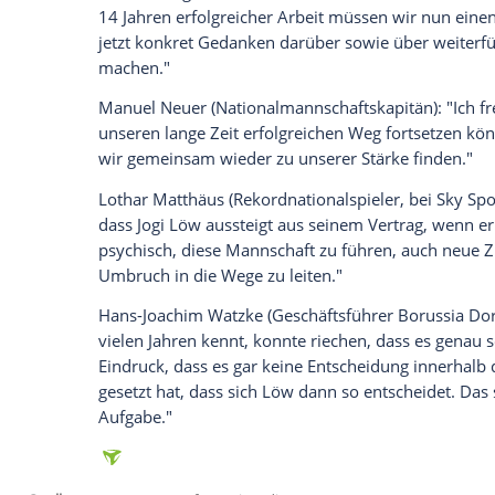
umfangreiche Analyse vorzustellen."
Empfohlener externer Inhalt:
Glomex GmbH
Wir benötigen Ihre Zustimmung, um den von un
anzuzeigen. Sie können diesen mit einem Klick a
jetzt aktivieren
Ich bin damit einverstanden, dass mir externe In
Daten an Drittplattformen übermittelt werden.
Meh
Oliver Bierhoff
(Nationalmannschaftsdirek
der Spitze unserer Nationalmannschaft w
zusammengesessen, und ich habe bei ihm
14 Jahren erfolgreicher Arbeit müssen 
jetzt konkret Gedanken darüber sowie ü
machen."