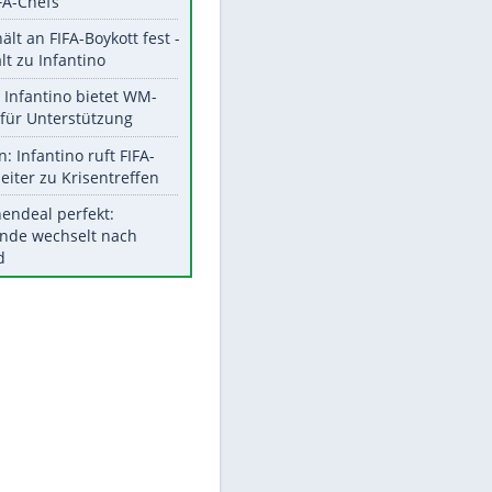
Aktuelle Ergebnisse, Tabellen
und Statistiken
Meistgelesen
"Infanti-No Go":
Pressestimmen zum Verbleib
des FIFA-Chefs
UEFA hält an FIFA-Boykott fest -
CAF hält zu Infantino