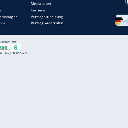
ZURÜCK ZUR STARTS
Entertainment
F
Cartoons
Spiele
D
Einbürgerungstest
Videos
f
Führerscheintest
Wissens-Quiz
f
Promi-Quiz
Witze
f
K