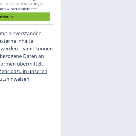
Glomex GmbH
Wir benötigen Ihre Zustimmung, um den
von unserer Redaktion eingebundenen
Inhalt von Glomex GmbH anzuzeigen. Sie
können diesen mit einem Klick anzeigen
lassen und auch wieder deaktivieren.
jetzt aktivieren
Ich bin damit einverstanden,
dass mir externe Inhalte
angezeigt werden. Damit können
personenbezogene Daten an
Drittplattformen übermittelt
werden.
Mehr dazu in unseren
Datenschutzhinweisen.