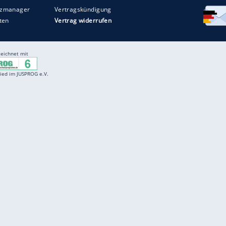
Entertainment
F
Cartoons
Spiele
D
Einbürgerungstest
Videos
f
Führerscheintest
Wissens-Quiz
f
Promi-Quiz
Witze
f
K
freenet