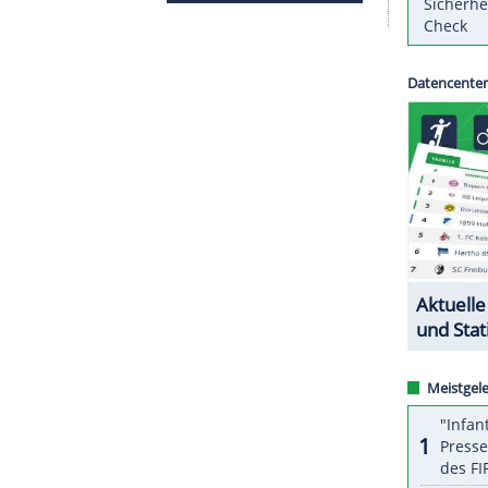
 das DFB-Präsidium auch formell der bundesweiten
annschaftsebene
zu untersagen", teilte der
DFB
am vergangenen Wochenende hatte nicht mehr
ss zur Eindämmung der Corona-Pandemie gilt seit
ZURÜCK ZUR STARTS