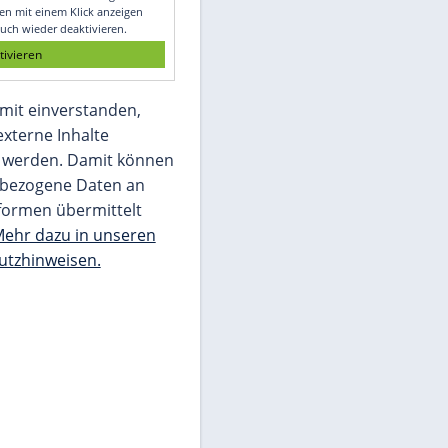
Glomex GmbH
Wir benötigen Ihre Zustimmung, um den
von unserer Redaktion eingebundenen
Inhalt von Glomex GmbH anzuzeigen. Sie
können diesen mit einem Klick anzeigen
lassen und auch wieder deaktivieren.
jetzt aktivieren
Ich bin damit einverstanden,
dass mir externe Inhalte
angezeigt werden. Damit können
personenbezogene Daten an
Drittplattformen übermittelt
werden.
Mehr dazu in unseren
Datenschutzhinweisen.