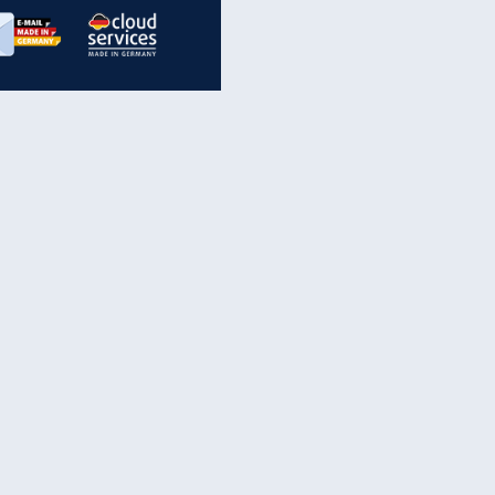
inanzen & Produkte
iscounter-Angebote
Online-Sicherheit
reenet Cloud
Ratenkredit
reenet Mail
Brutto-Netto-Rechner
reenet Webhosting
Rentenrechner
fz-Versicherung
TV-Vergleich