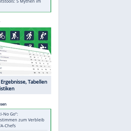
Was bei der Vogelfütterung
wirklich sinnvoll ist
"Infanti-No Go": Pressestimmen
zum Verbleib des FIFA-Chefs
Im Zeitraffer: Die Entwicklung
des Lenkrades
Lebensmittel, die nicht schlecht
werden
EITE
Sicherheitstools: 5 Mythen im
Check
Datencenter