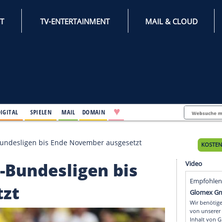
INTERNET
TV-ENTERTAINMENT
♥
IFESTYLE
DIGITAL
SPIELEN
MAIL
DOMAIN
r Junioren-Bundesligen bis Ende November ausgesetzt
ioren-Bundesligen bis