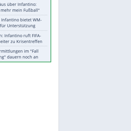
Aktuelle Ergebnisse, Tabellen
und Statistiken
Meistgelesen
"Infanti-No Go":
Pressestimmen zum Verbleib
des FIFA-Chefs
Matthäus über Infantino:
"Nicht mehr mein Fußball"