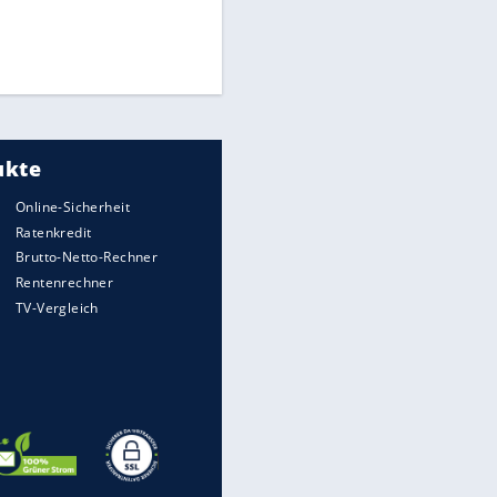
Times: Infantino bietet WM-
Finale für Unterstützung
Medien: Infantino ruft FIFA-
Mitarbeiter zu Krisentreffen
DFB: Ermittlungen im "Fall
Freigang" dauern noch an