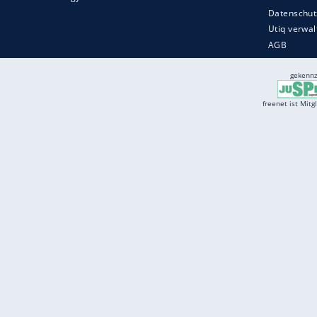
Services
Börse
Jobbörse
Spritpreis aktuell
Wetter
Ferientermine
Partnersuche
Online Angebote