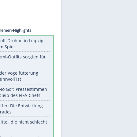
©
SID
Unsere Themen-Highlights
Sprengstoff-Drohne in Leipzig:
Semtex im Spiel
Diese Promi-Outfits sorgten für
Aufruhr!