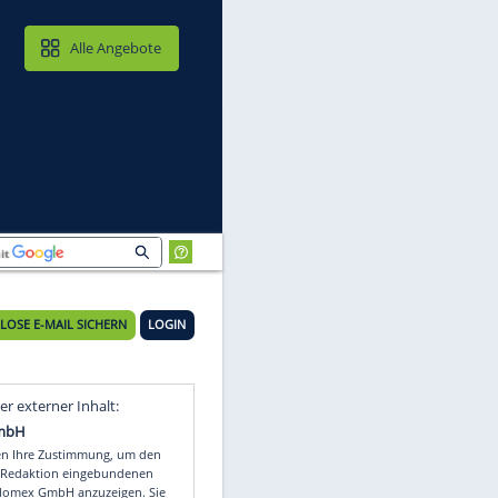
MAIL & CLOUD
Alle Angebote
KOSTENLOSE E-MAIL SICHERN
LOGIN
Video
Empfohlener externer Inhalt: