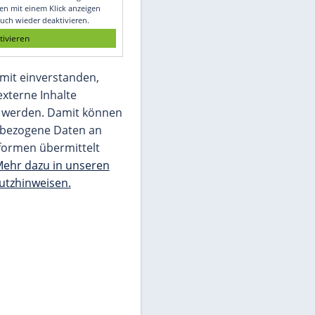
Glomex GmbH
Wir benötigen Ihre Zustimmung, um den
von unserer Redaktion eingebundenen
Inhalt von Glomex GmbH anzuzeigen. Sie
können diesen mit einem Klick anzeigen
lassen und auch wieder deaktivieren.
jetzt aktivieren
Ich bin damit einverstanden,
dass mir externe Inhalte
angezeigt werden. Damit können
personenbezogene Daten an
Drittplattformen übermittelt
werden.
Mehr dazu in unseren
Datenschutzhinweisen.