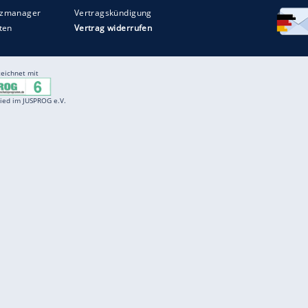
Entertainment
F
Cartoons
Spiele
D
Einbürgerungstest
Videos
f
Führerscheintest
Wissens-Quiz
f
Promi-Quiz
Witze
f
K
freenet