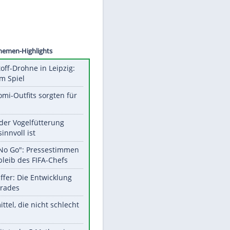
ANIDZE
Unsere Themen-Highlights
Sprengstoff-Drohne in Leipzig:
Semtex im Spiel
Diese Promi-Outfits sorgten für
Aufruhr!