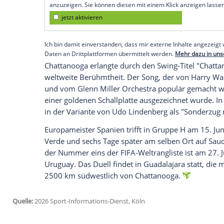
Mountain liegt rund zwei Autostunden von
Vorrundenspiele bestreiten wird.
Logieren wird der Titelkandidat im "Emb
trainiert wird auf dem Gelände der Baylo
vergangenen Sommer auf seine Spiele be
Empfohlener externer Inhalt:
Glomex GmbH
Wir benötigen Ihre Zustimmung, um den von un
anzuzeigen. Sie können diesen mit einem Klick a
jetzt aktivieren
Ich bin damit einverstanden, dass mir externe In
Daten an Drittplattformen übermittelt werden.
Meh
Chattanooga erlangte durch den Swing-T