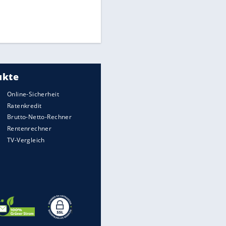
Times: Infantino bietet WM-
Finale für Unterstützung
Medien: Infantino ruft FIFA-
Mitarbeiter zu Krisentreffen
DFB: Ermittlungen im "Fall
Freigang" dauern noch an