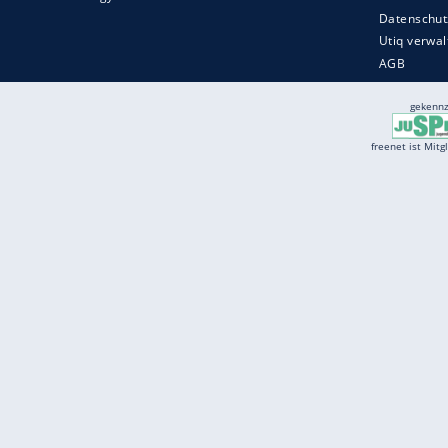
Services
Börse
Jobbörse
Spritpreis aktuell
Wetter
Ferientermine
Partnersuche
Online Angebote