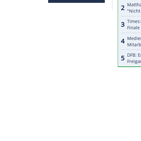
von Harry Warren und Mack Gordon komponiert
gemacht wurde, war der erste, der jemals mit
et wurde. In Deutschland wurde das Lied vor allem
 "Sonderzug nach Pankow" (1983) bekannt.
 am 15. Juni in Atlanta auf Turnierneuling Kap
rt auf Saudi-Arabien. Der letzte Vorrundengegner
ist am 27. Juni der zweimalige Weltmeister
 statt, die mexikanische Metropole liegt rund
ZURÜCK ZUR STARTS