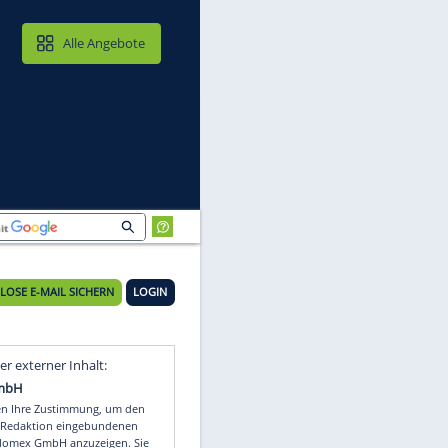
MAIL & CLOUD
Alle Angebote
KOSTENLOSE E-MAIL SICHERN
LOGIN
Video
Empfohlener externer Inhalt: