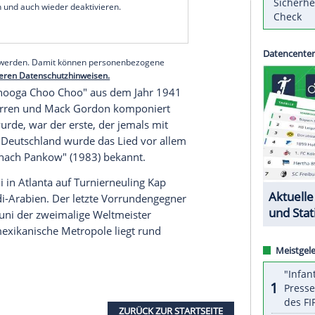
 Atlanta entfernt, wo Spanien zwei seiner drei
assy Suites by Hilton Chattanooga Downtown",
r School. Dort hatte sich der Auckland City FC im
i der Klub-WM vorbereitet.
serer Redaktion eingebundenen Inhalt von Glomex GmbH
nzeigen lassen und auch wieder deaktivieren.
halte angezeigt werden. Damit können personenbezogene
r dazu in unseren Datenschutzhinweisen.
itel "Chattanooga Choo Choo" aus dem Jahr 1941