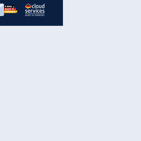
inanzen & Produkte
iscounter-Angebote
Online-Sicherheit
reenet Cloud
Ratenkredit
reenet Mail
Brutto-Netto-Rechner
reenet Webhosting
Rentenrechner
fz-Versicherung
TV-Vergleich