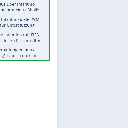
Aktuelle Ergebnisse, Tabellen
und Statistiken
Meistgelesen
"Infanti-No Go":
Pressestimmen zum Verbleib
des FIFA-Chefs
EITE
Matthäus über Infantino:
"Nicht mehr mein Fußball"