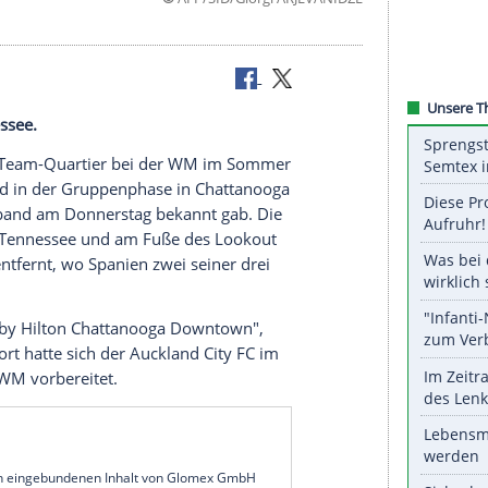
©
AFP/SID/Giorgi ARJEV
taat Tennessee.
aft wird ihr Team-Quartier bei der WM im Sommer
on 2010 wird in der Gruppenphase in Chattanooga
ie der Verband am Donnerstag bekannt gab. Die
des Flusses Tennessee und am Fuße des Lookout