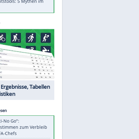
Was bei der Vogelfütterung
wirklich sinnvoll ist
"Infanti-No Go": Pressestimmen
zum Verbleib des FIFA-Chefs
Im Zeitraffer: Die Entwicklung
des Lenkrades
Lebensmittel, die nicht schlecht
werden
Sicherheitstools: 5 Mythen im
Check
Datencenter