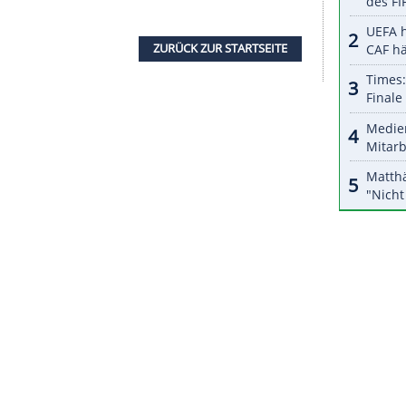
halte angezeigt werden. Damit können personenbezogene
r dazu in unseren Datenschutzhinweisen.
unseren Traum am Leben zu erhalten. Wir müssen
s sein Team "den Druck in positive Energie
ainer Graham Arnold. Die Partie gegen Frankreich
teidiger Aziz Behich forderte seine "Socceroos" auf,
ssen. Es war eine wichtige Erfahrung. Wir haben
 gegen Tunesien besser. Wir sind heiß."
dion vom deutschen Schiedsrichter Daniel Siebert.
beim Turnier in Katar.
ZURÜCK ZUR STARTS