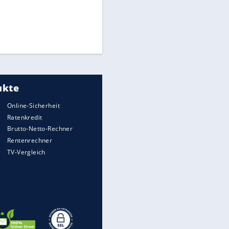
Times: Infantino bietet WM-
Finale für Unterstützung
Medien: Infantino ruft FIFA-
Mitarbeiter zu Krisentreffen
Matthäus über Infantino:
"Nicht mehr mein Fußball"