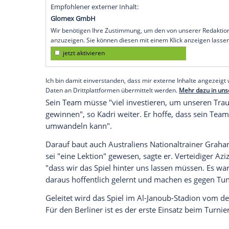
Unterstützung der zahlreichen Fans aus T
dass wir die Fans stolz machen können", 
vorentscheidenden Partie der Gruppe D 
"sicher, dass wir bereit sind. Wir haben d
mit Blick auf das Achtelfinale an.
Tunesien kam zum WM-Auftakt zu einem 
Weltmeister Frankreich mit 1:4. Dennoch 
eine physisch starke Mannschaft", betonte
Empfohlener externer Inhalt:
Glomex GmbH
Wir benötigen Ihre Zustimmung, um den von un
anzuzeigen. Sie können diesen mit einem Klick a
jetzt aktivieren