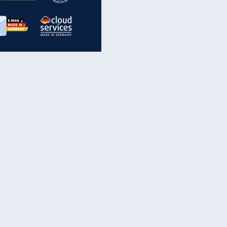
inanzen & Produkte
iscounter-Angebote
Online-Sicherheit
reenet Cloud
Ratenkredit
reenet Mail
Brutto-Netto-Rechner
reenet Webhosting
Rentenrechner
fz-Versicherung
TV-Vergleich