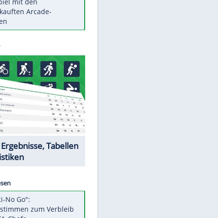
Die größten Mythen über
Medikamente
Berlins Matchwinner Grönning:
"Veränderte Perspektive"
Vorsicht: Diese 17 Dinge hassen
Katzen
Illegales Asphalt-Kartell muss
Mio-Strafe zahlen
Memo-Spiel mit den
meistverkauften Arcade-
Maschinen
Datencenter