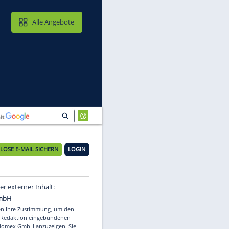
MAIL & CLOUD
Alle Angebote
KOSTENLOSE E-MAIL SICHERN
LOGIN
Video
Empfohlener externer Inhalt: