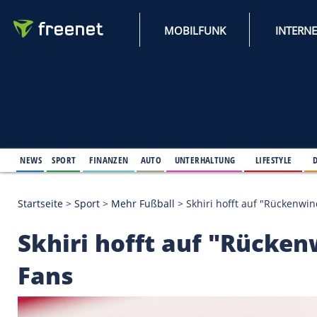
MOBILFUNK
NEWS
SPORT
FINANZEN
AUTO
UNTERHALTUNG
L
Startseite
>
Sport
>
Mehr Fußball
>
Skhiri hofft au
Skhiri hofft auf "R