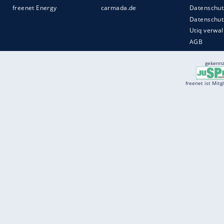
Services
Börse
Jobbörse
Spritpreis aktuell
Wetter
Ferientermine
Partnersuche
Online Angebote