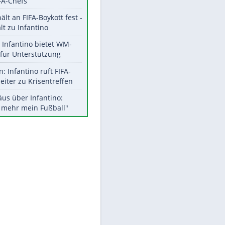
Aktuelle Ergebnisse, Tabellen
und Statistiken
Meistgelesen
"Infanti-No Go":
Pressestimmen zum Verbleib
des FIFA-Chefs
UEFA hält an FIFA-Boykott fest -
EITE
CAF hält zu Infantino