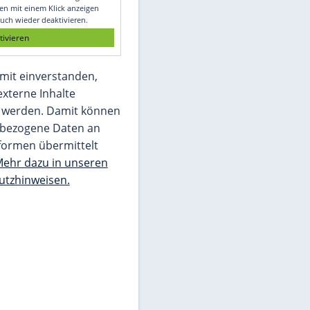
Glomex GmbH
Wir benötigen Ihre Zustimmung, um den
von unserer Redaktion eingebundenen
Inhalt von Glomex GmbH anzuzeigen. Sie
können diesen mit einem Klick anzeigen
lassen und auch wieder deaktivieren.
jetzt aktivieren
Ich bin damit einverstanden,
dass mir externe Inhalte
angezeigt werden. Damit können
personenbezogene Daten an
Drittplattformen übermittelt
werden.
Mehr dazu in unseren
Datenschutzhinweisen.