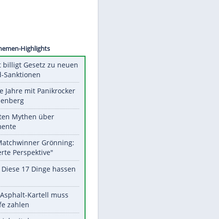
©
SID
Unsere Themen-Highlights
US-Senat billigt Gesetz zu neuen
Russland-Sanktionen
Durch die Jahre mit Panikrocker
Udo Lindenberg