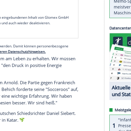
unesien. "Das gibt uns viel Rückenwind. Ich hoffe,
sagte der Bundesliga-Profi vor der
am Samstag (11.00 Uhr MEZ/MagentaTV). Er sei
ie Möglichkeit, Geschichte zu schreiben", fügte er
0:0 gegen Dänemark, Australien unterlag
habe man "viel Respekt vor Australien, das ist
 Tunesiens Trainer Jalel Kadri am Freitag.
serer Redaktion eingebundenen Inhalt von Glomex GmbH
nzeigen lassen und auch wieder deaktivieren.