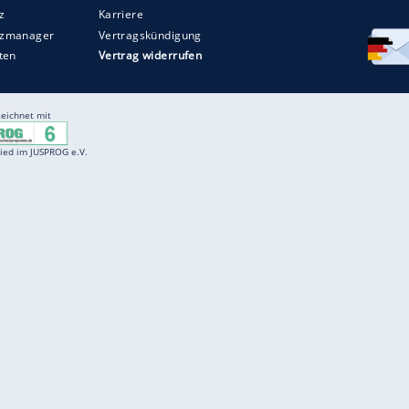
Entertainment
F
Cartoons
Spiele
D
Einbürgerungstest
Videos
f
Führerscheintest
Wissens-Quiz
f
Promi-Quiz
Witze
f
K
freenet