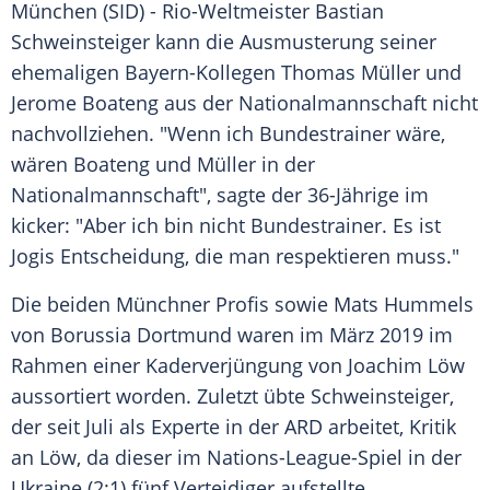
München
(SID) - Rio-Weltmeister
Bastian
Schweinsteiger
kann die
Ausmusterung
seiner
ehemaligen Bayern-Kollegen
Thomas Müller
und
Jerome Boateng
aus der
Nationalmannschaft
nicht
nachvollziehen. "Wenn ich
Bundestrainer
wäre,
wären
Boateng
und
Müller
in der
Nationalmannschaft
", sagte der 36-Jährige im
kicker: "Aber ich bin nicht
Bundestrainer
. Es ist
Jogis Entscheidung, die man respektieren muss."
Die beiden Münchner Profis sowie
Mats Hummels
von
Borussia Dortmund
waren im März 2019 im
Rahmen einer Kaderverjüngung von
Joachim Löw
aussortiert worden. Zuletzt übte
Schweinsteiger
,
der seit Juli als Experte in der
ARD
arbeitet, Kritik
an Löw, da dieser im Nations-League-Spiel in der
Ukraine (2:1) fünf Verteidiger aufstellte.