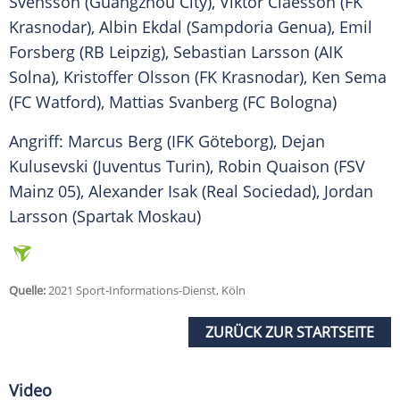
Svensson
(Guangzhou City),
Viktor Claesson
(
FK
Krasnodar
), Albin Ekdal (Sampdoria Genua),
Emil
Forsberg
(
RB Leipzig
),
Sebastian Larsson
(
AIK
Solna
),
Kristoffer Olsson
(
FK Krasnodar
), Ken Sema
(FC Watford), Mattias Svanberg (FC Bologna)
Angriff: Marcus Berg (IFK Göteborg), Dejan
Kulusevski (Juventus Turin),
Robin
Quaison
(
FSV
Mainz 05
),
Alexander Isak
(Real Sociedad),
Jordan
Larsson
(Spartak Moskau)
Quelle:
2021 Sport-Informations-Dienst, Köln
ZURÜCK ZUR STARTSEITE
Video