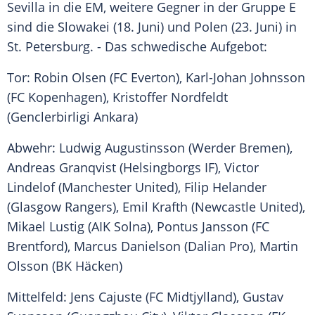
Sevilla in die EM, weitere Gegner in der Gruppe E
sind die Slowakei (18. Juni) und Polen (23. Juni) in
St. Petersburg. - Das schwedische Aufgebot:
Tor:
Robin Olsen
(
FC Everton
),
Karl-Johan Johnsson
(
FC Kopenhagen
),
Kristoffer Nordfeldt
(Genclerbirligi Ankara)
Abwehr:
Ludwig Augustinsson
(Werder Bremen),
Andreas Granqvist
(Helsingborgs IF),
Victor
Lindelof
(
Manchester United
),
Filip Helander
(
Glasgow Rangers
),
Emil
Krafth (Newcastle United),
Mikael Lustig
(
AIK Solna
),
Pontus Jansson
(FC
Brentford), Marcus Danielson (Dalian Pro),
Martin
Olsson
(BK Häcken)
Mittelfeld: Jens Cajuste (FC Midtjylland),
Gustav