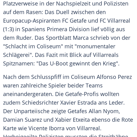
Platzverweise
in der Nachspielzeit und Polizisten
auf dem Rasen: Das Duell zwischen den
Europacup-Aspiranten
FC Getafe
und
FC Villarreal
(1:3) in
Spaniens
Primera Division
lief völlig aus
dem Ruder. Das Sportblatt Marca schrieb von der
"Schlacht im Coliseum" mit "monumentaler
Schlägerei". Das Fazit mit Blick auf
Villarreals
Spitznamen: "Das U-Boot gewinnt den Krieg".
Nach dem Schlusspfiff im Coliseum Alfonso Perez
waren zahlreiche Spieler beider Teams
aneinandergeraten. Die Getafe-Profis wollten
zudem Schiedsrichter
Xavier Estrada
ans Leder.
Der Unparteiische zeigte
Getafes
Allan Nyom
,
Damian Suarez
und Xabier Etxeita ebenso die Rote
Karte wie Vicente Iborra von
Villarreal
.
Herbeigeeilte Polizisten mussten die Streithähne