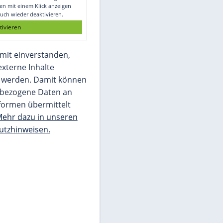
Glomex GmbH
Wir benötigen Ihre Zustimmung, um den
von unserer Redaktion eingebundenen
Inhalt von Glomex GmbH anzuzeigen. Sie
können diesen mit einem Klick anzeigen
lassen und auch wieder deaktivieren.
jetzt aktivieren
Ich bin damit einverstanden,
dass mir externe Inhalte
angezeigt werden. Damit können
personenbezogene Daten an
Drittplattformen übermittelt
werden.
Mehr dazu in unseren
Datenschutzhinweisen.