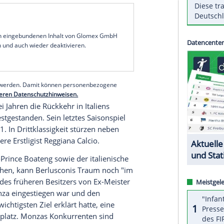
Delfino Pescara
den zweiten
Aufstiegsplatz
. Das
m Besitz von
Italiens
Ex-Regierungschef
Silvio
irekten Sprung ins
Oberhaus
durch eine 0:2-
büßte.
ieg 1999 in Schieflage geraten und nach seiner
ditaliener gehören dem Unternehmer
Claudio
 Rom
ist. Weil sich allerdings nicht zwei Serie-A-
 befinden dürfen, wird sich
Lotito
voraussichtlich
en.
serer Redaktion eingebundenen Inhalt von Glomex GmbH
nzeigen lassen und auch wieder deaktivieren.