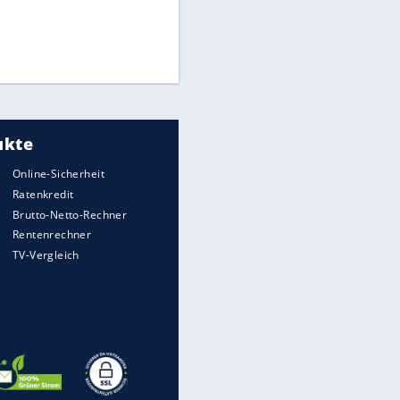
Times: Infantino bietet WM-
Finale für Unterstützung
Medien: Infantino ruft FIFA-
EITE
Mitarbeiter zu Krisentreffen
DFB: Ermittlungen im "Fall
Freigang" dauern noch an