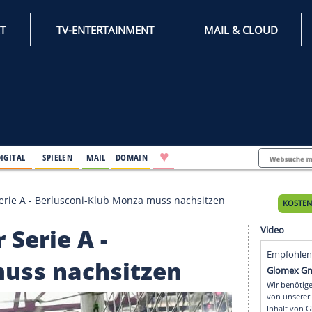
INTERNET
TV-ENTERTAINMENT
♥
IFESTYLE
DIGITAL
SPIELEN
MAIL
DOMAIN
der in der Serie A - Berlusconi-Klub Monza muss nachsi
 der Serie A -