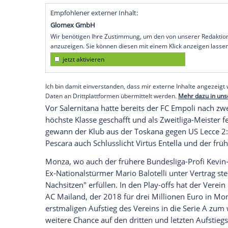
Unterhauses durch ein 3:0 bei Absteiger
Nachsehen hatten der SSD
Monza
aus de
Berlusconi
, der seine Chancen auf den d
Heimniederlage gegen
Brescia
Calcio
ein
Salernitana war nach seinem Serie-A-Abst
Auflösung neugegründet worden. Die Sü
Lotito
, der auch Boss von
Erstligist
Lazio
Klubs gleichzeitig im Besitz einer Person
zumindest offiziell von Salernitana trenn
Empfohlener externer Inhalt:
Glomex GmbH
Wir benötigen Ihre Zustimmung, um den von un
anzuzeigen. Sie können diesen mit einem Klick a
jetzt aktivieren