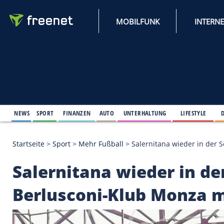
MOBILFUNK
NEWS
SPORT
FINANZEN
AUTO
UNTERHALTUNG
L
Startseite
>
Sport
>
Mehr Fußball
>
Salernitana wie
Salernitana wieder in