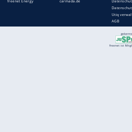
Services
Börse
Jobbörse
Spritpreis aktuell
Wetter
Ferientermine
Partnersuche
Online Angebote