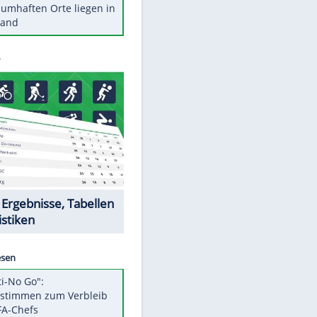
Stars heute
Diese Autos haben uns verlassen
Reese entschuldigt sich bei Fans:
"Tut mir aufrichtig leid"
Mit diesen Tricks wird der Grill
ruckzuck sauber
So nutzt man alte Smartphones
sinnvoll
Diese traumhaften Orte liegen in
Deutschland
Datencenter