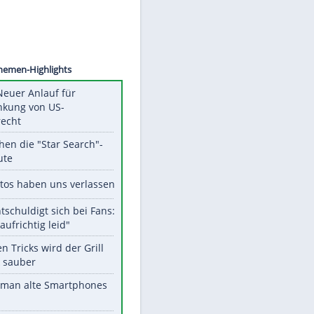
©
SID
Unsere Themen-Highlights
Trump: Neuer Anlauf für
Beschränkung von US-
Geburtsrecht
Das machen die "Star Search"-