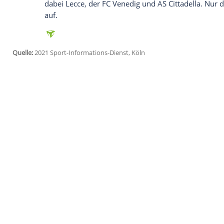
Ich bin damit einverstanden, dass mir externe In
Daten an Drittplattformen übermittelt werden.
Meh
Vor Salernitana hatte bereits der
FC Empo
höchste Klasse geschafft und als Zweitlig
gewann der Klub aus der Toskana gegen
Pescara
auch Schlusslicht
Virtus Entella
u
Monza, wo auch der frühere Bundesliga-
Ex-Nationalstürmer
Mario Balotelli
unter
Nachsitzen" erfüllen. In den Play-offs ha
AC Mailand
, der 2018 für drei Millionen
erstmaligen Aufstieg des Vereins in die
S
weitere Chance auf den dritten und letzt
dabei
Lecce
, der
FC Venedig
und AS Cittad
auf.