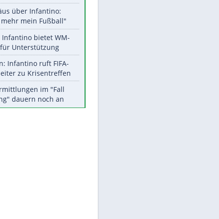
Aktuelle Ergebnisse, Tabellen
und Statistiken
Meistgelesen
"Infanti-No Go":
Pressestimmen zum Verbleib
des FIFA-Chefs
Matthäus über Infantino:
"Nicht mehr mein Fußball"