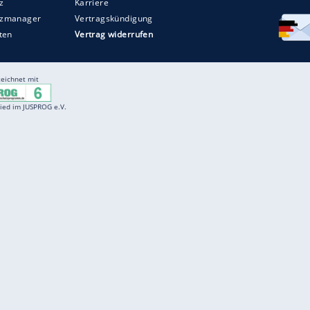
Entertainment
F
Cartoons
Spiele
D
Einbürgerungstest
Videos
f
Führerscheintest
Wissens-Quiz
f
Promi-Quiz
Witze
f
K
freenet