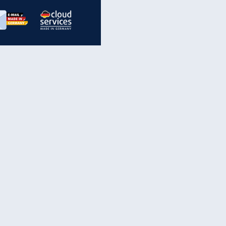
inanzen & Produkte
iscounter-Angebote
Online-Sicherheit
reenet Cloud
Ratenkredit
reenet Mail
Brutto-Netto-Rechner
reenet Webhosting
Rentenrechner
fz-Versicherung
TV-Vergleich