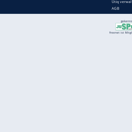
Services
Börse
Jobbörse
Spritpreis aktuell
Wetter
Ferientermine
Partnersuche
Online Angebote
freenet Mobilfunk
freenet Video