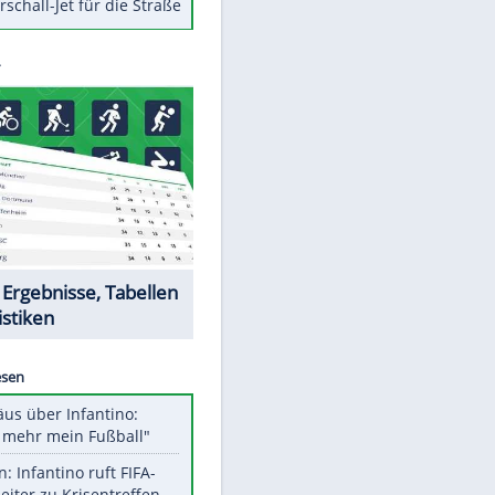
Berger im Wandel der Zeit
Todsünden im Restaurant
Die teuersten Neuzugänge der
BVB-Geschichte
Die gruseligsten Ort der Welt
Daten zwischen Windows und
Android austauschen
Ein Hyperschall-Jet für die Straße
Datencenter
EITE