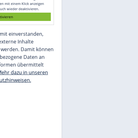
Glomex GmbH
Wir benötigen Ihre Zustimmung, um den
von unserer Redaktion eingebundenen
Inhalt von Glomex GmbH anzuzeigen. Sie
können diesen mit einem Klick anzeigen
lassen und auch wieder deaktivieren.
jetzt aktivieren
Ich bin damit einverstanden,
dass mir externe Inhalte
angezeigt werden. Damit können
personenbezogene Daten an
Drittplattformen übermittelt
werden.
Mehr dazu in unseren
Datenschutzhinweisen.