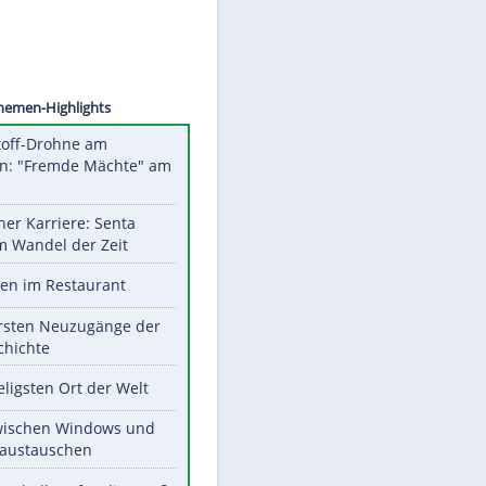
©
SID
Unsere Themen-Highlights
Sprengstoff-Drohne am
Flughafen: "Fremde Mächte" am
Werk?
Bilder einer Karriere: Senta