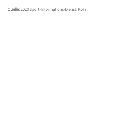
Frankfurt/Main
(SID) - Trotz des Einzugs 
sein Anliegen erklärt, den Auftakt der Spi
Mitteilung der
Deutschen Fußball Liga
(
D
wird an jenem Freitag (20.30 Uhr)
Schalk
Zwischenzeitlich war angedacht, den Baye
absolvierte Pflichtspiele die längstmögli
hätte die Saison mit der Partie Boruss
begonnen. Diese Begegnung ist nun als T
Quelle:
2020 Sport-Informations-Dienst, Köln