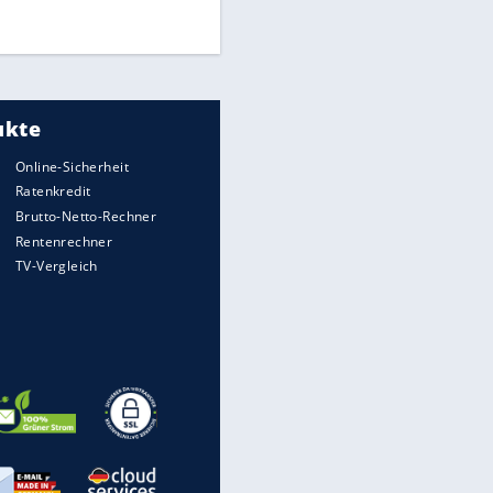
DFB: Ermittlungen im "Fall
Freigang" dauern noch an
"Sehr hohe Qualität":
Lewandowski mit Doppelpack