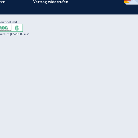
Entertainment
F
Cartoons
Spiele
D
Einbürgerungstest
Videos
f
Führerscheintest
Wissens-Quiz
f
Promi-Quiz
Witze
f
K
freenet
Kundenservice
Gender-Hinweis