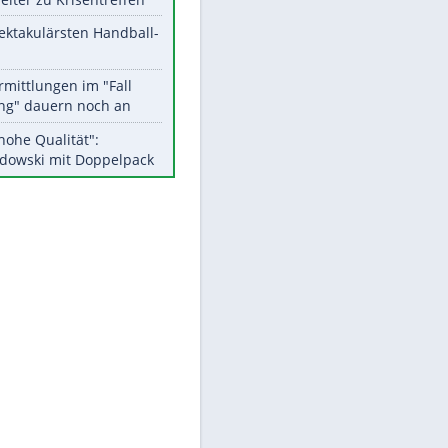
Aktuelle Ergebnisse, Tabellen
und Statistiken
Meistgelesen
Matthäus über Infantino:
"Nicht mehr mein Fußball"
Medien: Infantino ruft FIFA-
Mitarbeiter zu Krisentreffen
Die spektakulärsten Handball-
Bilder