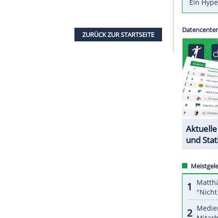
in das
Champions-League-Finale
hatte der Verein
elzeit bestreiten zu wollen. Das geht aus einer
FL
) vom Freitag hervor. Gegner der Münchner
e 04
sein.
rn mit Blick auf fünf bereits vor Saisonbeginn
che Vorbereitungszeit zu ermöglichen. Stattdessen
ia Dortmund gegen Borussia Mönchengladbach
opspiel am Samstagabend (18.30 Uhr) terminiert.
ZURÜCK ZUR STARTS