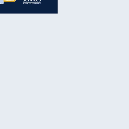
inanzen & Produkte
iscounter-Angebote
Online-Sicherheit
reenet Cloud
Ratenkredit
reenet Mail
Brutto-Netto-Rechner
reenet Webhosting
Rentenrechner
fz-Versicherung
TV-Vergleich