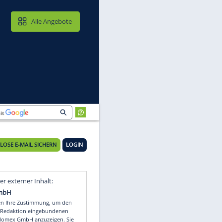
MAIL & CLOUD
Alle Angebote
KOSTENLOSE E-MAIL SICHERN
LOGIN
Video
Empfohlener externer Inhalt: