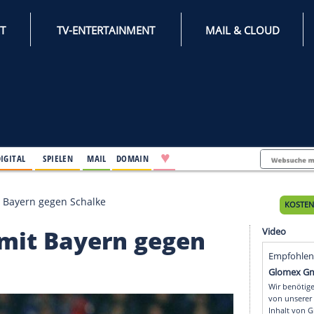
INTERNET
TV-ENTERTAINMENT
♥
IFESTYLE
DIGITAL
SPIELEN
MAIL
DOMAIN
un doch mit Bayern gegen Schalke
doch mit Bayern gegen