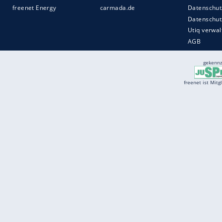
Services
Börse
Jobbörse
Spritpreis aktuell
Wetter
Ferientermine
Partnersuche
Online Angebote