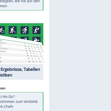
Diese TV-Legenden sind bis
heute unvergessen
Woran man Menschen mit
niedrigem EQ erkennt
Torlos gegen Kaiserslautern:
Stotterstart von Wolfsburg
Ist ein Vulkanausbruch in
Deutschland möglich?
5 VW-Prototypen, die nie auf den
Markt kamen
Datencenter