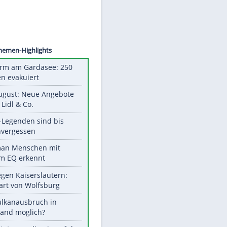
©
SID
Unsere Themen-Highlights
Feueralarm am Gardasee: 250
Menschen evakuiert
Ab 10. August: Neue Angebote
bei ALDI, Lidl & Co.