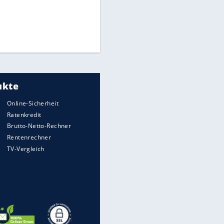
Times: Infantino bietet WM-
Finale für Unterstützung
Millionendeal perfekt:
Diomande wechselt nach
Madrid
Reese entschuldigt sich bei
Fans: "Tut mir aufrichtig leid"