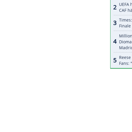
halte angezeigt werden. Damit können personenbezogene
r dazu in unseren Datenschutzhinweisen.
 fordert: "Der DFB muss auf allen Ebenen zu
n. Die heißt:
Fußball
,
Fußball
, Fußball! Der
Fußball
n. Die
Nationalelf
ist das
Flaggschiff
, und das
 flottkriegen." Wichtig sei es, in den beiden
rz
in Mainz) und Belgien (28.
März
in Köln) "direkt
ZURÜCK ZUR STARTS