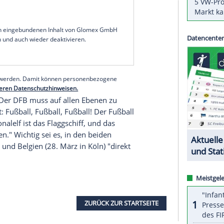
, hat die
enorme
Bedeutung
von
Rudi Völler
für
strainer
Hansi Flick
hervorgehoben. "Rudi Völler,
 seriös und loyal, aber nicht
unkritisch
, ist für
Rummenigge im Sport-Bild-Interview.
chaft "genau der", den Flick "jetzt an seiner
n für die Heim-EM im
nächsten
Jahr neu zu
m
Spielfeld
aus ins Publikum – und kommt dann
serer Redaktion eingebundenen Inhalt von Glomex GmbH
nzeigen lassen und auch wieder deaktivieren.