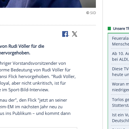
winn"
edeutung von Rudi Völler für die
ansi Flick hervorgehoben.
(67), langjähriger
Vorstandsvorsitzender
von