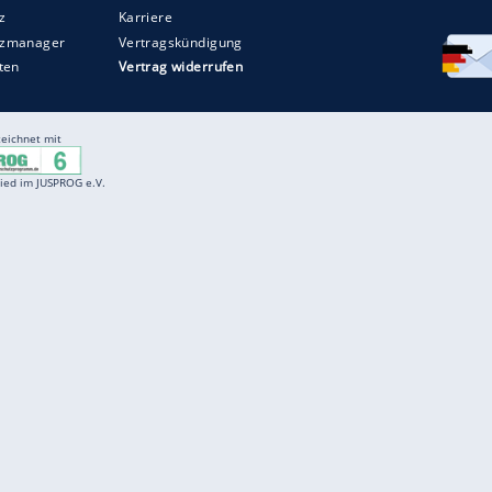
Entertainment
F
Cartoons
Spiele
D
Einbürgerungstest
Videos
f
Führerscheintest
Wissens-Quiz
f
Promi-Quiz
Witze
f
K
freenet