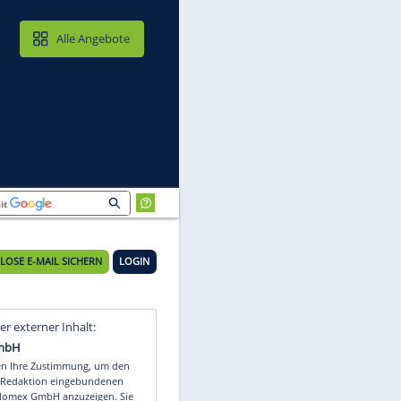
MAIL & CLOUD
Alle Angebote
KOSTENLOSE E-MAIL SICHERN
LOGIN
Video
Empfohlener externer Inhalt: