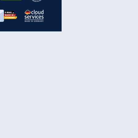
inanzen & Produkte
iscounter-Angebote
Online-Sicherheit
reenet Cloud
Ratenkredit
reenet Mail
Brutto-Netto-Rechner
reenet Webhosting
Rentenrechner
fz-Versicherung
TV-Vergleich