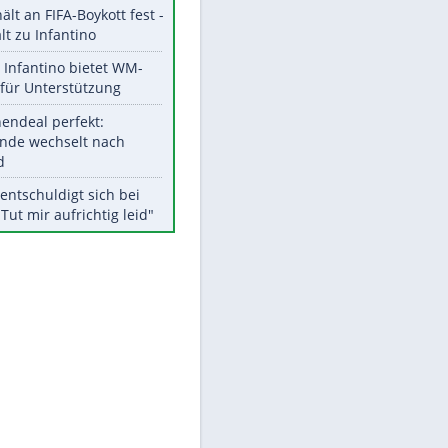
Aktuelle Ergebnisse, Tabellen
und Statistiken
Meistgelesen
"Infanti-No Go":
EITE
Pressestimmen zum Verbleib
des FIFA-Chefs
UEFA hält an FIFA-Boykott fest -
CAF hält zu Infantino