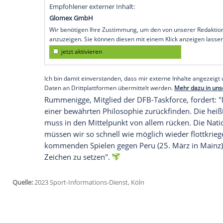
Fußball-Rekordmeister
Bayern München
die
Nationalmannschaft
und deren
Bunde
der fachlich und als Mensch top ist, total
Hansi Flick
wie ein Lottogewinn", sagte 
Völler sei als
Direktor
der A-Nationalmanns
Seite braucht, um
gemeinsam
den Funke
entfachen. So ein Funke geht immer vo
zurück."
Empfohlener externer Inhalt:
Glomex GmbH
Wir benötigen Ihre Zustimmung, um den von un
anzuzeigen. Sie können diesen mit einem Klick a
jetzt aktivieren