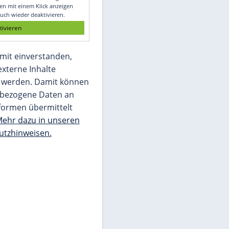
Glomex GmbH
Wir benötigen Ihre Zustimmung, um den
von unserer Redaktion eingebundenen
Inhalt von Glomex GmbH anzuzeigen. Sie
können diesen mit einem Klick anzeigen
lassen und auch wieder deaktivieren.
jetzt aktivieren
Ich bin damit einverstanden,
dass mir externe Inhalte
angezeigt werden. Damit können
personenbezogene Daten an
Drittplattformen übermittelt
werden.
Mehr dazu in unseren
Datenschutzhinweisen.