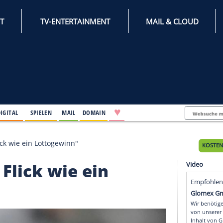
INTERNET
TV-ENTERTAINMENT
♥
IFESTYLE
DIGITAL
SPIELEN
MAIL
DOMAIN
ller für Flick wie ein Lottogewinn"
für Flick wie ein