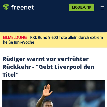
MOBILFUNK
EILMELDUNG
RKI: Rund 9.600 Tote allein durch extrem
heiße Juni-Woche
Rüdiger warnt vor verfrühter
Rückkehr - "Gebt Liverpool den
Titel"