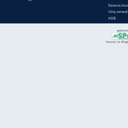
Services
Börse
Jobbörse
Spritpreis aktuell
Wetter
Ferientermine
Partnersuche
Online Angebote