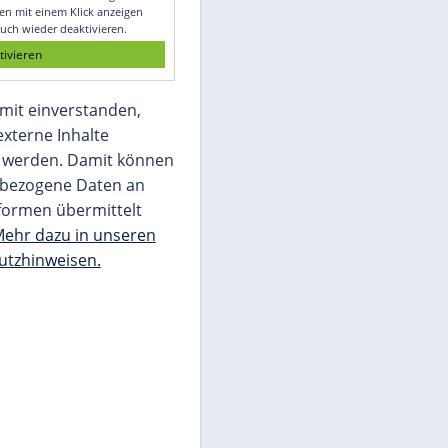
Glomex GmbH
Wir benötigen Ihre Zustimmung, um den
von unserer Redaktion eingebundenen
Inhalt von Glomex GmbH anzuzeigen. Sie
können diesen mit einem Klick anzeigen
lassen und auch wieder deaktivieren.
jetzt aktivieren
Ich bin damit einverstanden,
dass mir externe Inhalte
angezeigt werden. Damit können
personenbezogene Daten an
Drittplattformen übermittelt
werden.
Mehr dazu in unseren
Datenschutzhinweisen.