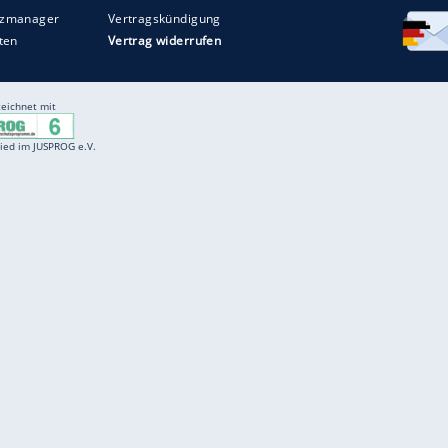
Entertainment
F
Cartoons
Spiele
D
Einbürgerungstest
Videos
f
Führerscheintest
Wissens-Quiz
f
Promi-Quiz
Witze
f
K
freenet