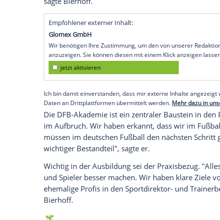
Berlin
(SID) - Die Rückkehr des deutsche
Direktor
Oliver Bierhoff
im sportlichen un
Prozess. "Wir sind immer noch auf einem
letzten Prozente zur
Weltspitze
verloren.
wieder zurückkommen", sagte
Bierhoff
a
Akademie in
Berlin
: "Wir müssen an viel
Die gute Zusammenarbeit mit der Liga u
wir das in zehn Jahren auch stemmen we
nach ganz oben kommen. "Wir machen natü
sagte
Bierhoff
.
Empfohlener externer Inhalt:
Glomex GmbH
Wir benötigen Ihre Zustimmung, um den von un
anzuzeigen. Sie können diesen mit einem Klick a
jetzt aktivieren