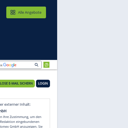
MAIL & CLOUD
Alle Angebote
KOSTENLOSE E-MAIL SICHERN
LOGIN
Video
Empfohlener externer Inhalt: