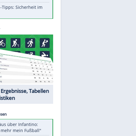
Aufruhr!
Was bei der Vogelfütterung
wirklich sinnvoll ist
Die schlimmsten Bad Boys der
Sportwelt
Im Zeitraffer: Die Entwicklung
des Lenkrades
So sollte man Ohren auf keinen
Fall reinigen
Experten-Tipps: Sicherheit im
Internet
Datencenter