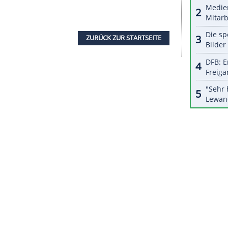
halte angezeigt werden. Damit können personenbezogene
r dazu in unseren Datenschutzhinweisen.
ein in den Planungen des 51-Jährigen. "Wir sind
ir im
Fußball
etwas tun müssen, auch als
DFB
. Wir
en Schritt gehen, die Akademie ist davon ein
ezug. "Alles, was wir tun, muss unsere Trainer
are Ziele vorgegeben, wollen vor allem auch
nd Trainerbereich sinnvoll einbauen", sagte