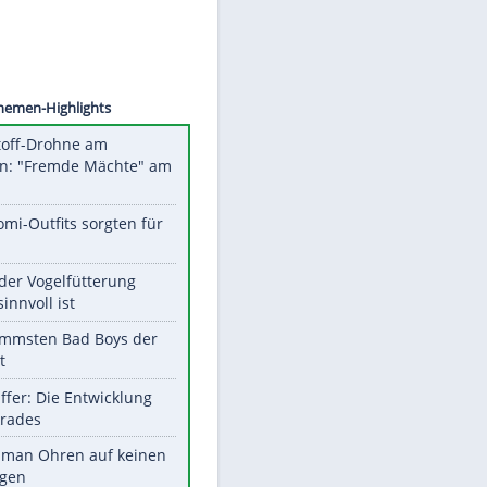
©
SID
Unsere Themen-Highlights
Sprengstoff-Drohne am
Flughafen: "Fremde Mächte" am
Werk?
Diese Promi-Outfits sorgten für