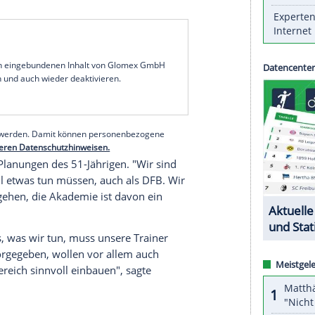
n
Fußballs
in die absolute
Weltspitze
ist für DFB-
d strukturellen Bereich ein langfristig angelegter
 hohen Niveau. Wir haben aber ein bisschen die
 Dahin wollen wir mit unseren Mannschaften
m Montag am Rande eines Workshops der DFB-
en Punkten ansetzen."
nd den Profivereinen mache ihm "Hoffnung, dass
rden." Man wolle so schnell wie möglich wieder
rlich auch Dinge, die uns kurzfristig helfen",
serer Redaktion eingebundenen Inhalt von Glomex GmbH
nzeigen lassen und auch wieder deaktivieren.