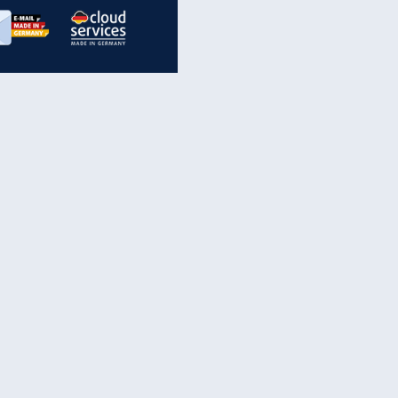
inanzen & Produkte
iscounter-Angebote
Online-Sicherheit
reenet Cloud
Ratenkredit
reenet Mail
Brutto-Netto-Rechner
reenet Webhosting
Rentenrechner
fz-Versicherung
TV-Vergleich