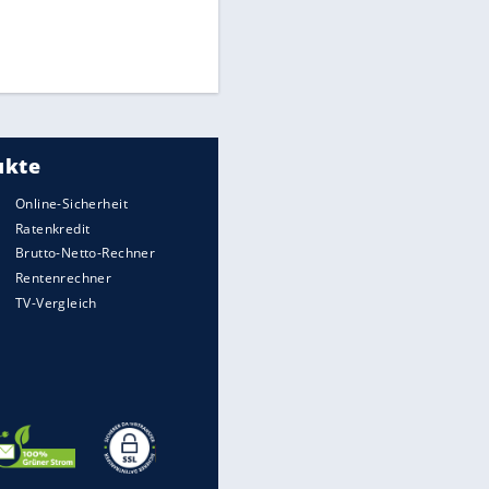
Die spektakulärsten Handball-
EITE
Bilder
DFB: Ermittlungen im "Fall
Freigang" dauern noch an
"Sehr hohe Qualität":
Lewandowski mit Doppelpack