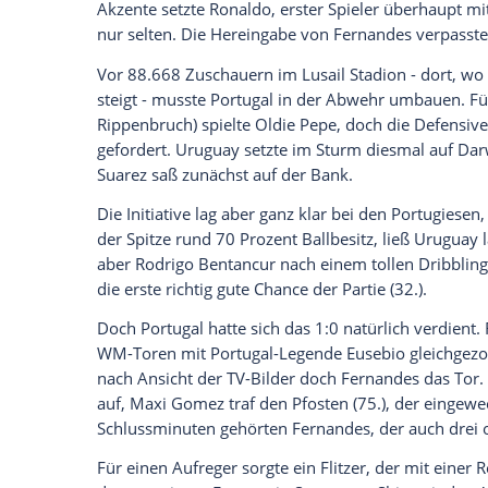
Daten an Drittplattformen übermittelt werden.
Meh
Nach dem 3:2 zum Auftakt gegen Ghana i
einem der ersten beiden Plätze zu verdrä
drittes Team im Achtelfinale, zum Abschl
Mannschaft von Trainer Fernando Santos
Gruppensieg. Uruguay muss gegen Ghan
Ronaldo nimmt seinen fünften Anlauf auf 
sich nebenbei für einen neuen Job bewe
von Manchester United setzte sich "CR7" -
mit einer Vorlage per Schulter. Doch die
über dem Tor.
Der Ehrgeizling war immer bemüht, ging l
Akzente setzte Ronaldo, erster Spieler ü
nur selten. Die Hereingabe von Fernande