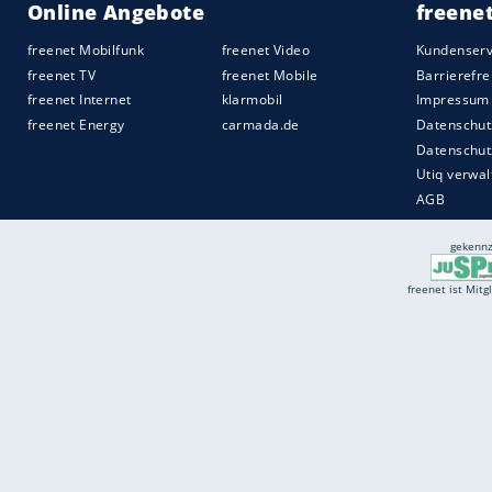
demonstrierte. Er trug ein Superman-Shir
"Respect for Iranian Woman" und hielt d
die Luft. Kurz darauf wurde er gestellt u
Quelle:
2022 Sport-Informations-Dienst, Köln
Services
Börse
Jobbörse
Spritpreis aktuell
Wetter
Ferientermine
Partnersuche