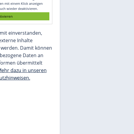
Glomex GmbH
Wir benötigen Ihre Zustimmung, um den
von unserer Redaktion eingebundenen
Inhalt von Glomex GmbH anzuzeigen. Sie
können diesen mit einem Klick anzeigen
lassen und auch wieder deaktivieren.
jetzt aktivieren
Ich bin damit einverstanden,
dass mir externe Inhalte
angezeigt werden. Damit können
personenbezogene Daten an
Drittplattformen übermittelt
werden.
Mehr dazu in unseren
Datenschutzhinweisen.