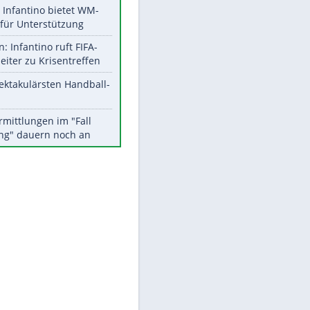
Aktuelle Ergebnisse, Tabellen
und Statistiken
Meistgelesen
Matthäus über Infantino:
"Nicht mehr mein Fußball"
Times: Infantino bietet WM-
Finale für Unterstützung