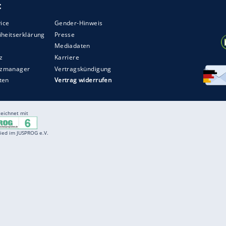
t mit den Aufschriften "Save Ukraine" sowie
ie Flagge auf der Flucht vor mehreren Ordnern in
nd abgeführt.
ZURÜCK ZUR STARTS
Entertainment
F
Cartoons
Spiele
D
Einbürgerungstest
Videos
f
Führerscheintest
Wissens-Quiz
f