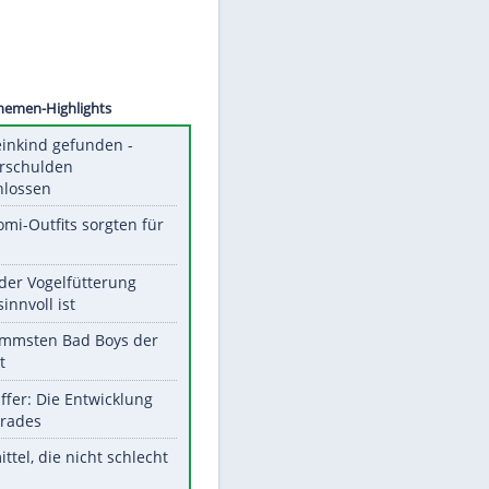
©
SID
Unsere Themen-Highlights
Totes Kleinkind gefunden -
Fremdverschulden
ausgeschlossen
Diese Promi-Outfits sorgten für