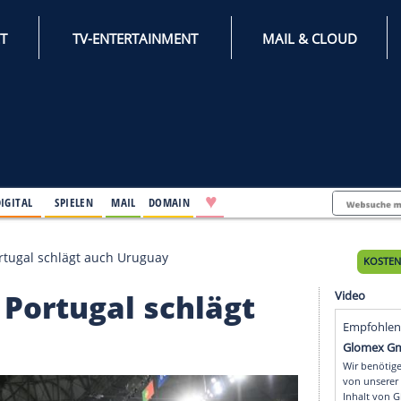
INTERNET
TV-ENTERTAINMENT
♥
IFESTYLE
DIGITAL
SPIELEN
MAIL
DOMAIN
elfinale: Portugal schlägt auch Uruguay
ale: Portugal schlägt