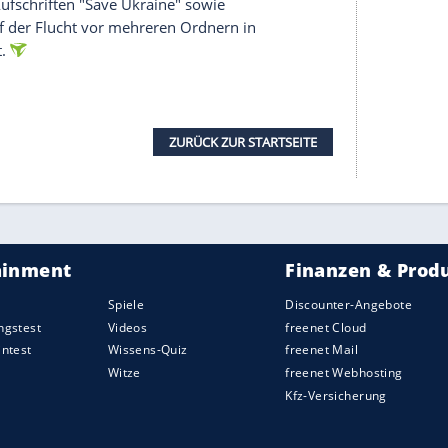
 - dort, wo am 18. Dezember das große Finale
mbauen. Für Danilo Pereira (dreifacher
e Defensive wurde lange eigentlich nicht
mal auf Darwin Nunez und Edinson Cavani, Luis
 Portugiesen, der Europameister von 2016 hatte in
ieß Uruguay laufen. Wie aus dem Nichts hatte dann
 Dribbling für "La Celeste" (die Himmelblauen)
2.).
h verdient. Ronaldo hatte sich schon gefreut, nach
gleichgezogen zu haben - doch dann gab die FIFA
des das Tor. Danach wachte Uruguay auch etwas
der eingewechselte Suarez das Außennetz (78.). Die
auch drei oder vier Tore hätte erzielen können.
er mit einer Regenbogenfahne für Menschenrechte