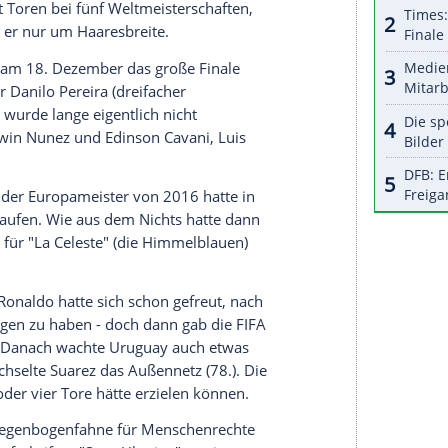
r dazu in unseren Datenschutzhinweisen.
st Portugal damit in Gruppe H nicht mehr von
ngen und steht nach Frankreich und Brasilien als
uss der Vorrunde am Freitag reicht der
 ein Punkt gegen Südkorea sicher zum
a unbedingt gewinnen.
den größten aller Titel im Fußball - und muss
rben. Eine Woche nach der schmutzigen Trennung
 stolze 37 Jahre alt - auch wieder gleich in Szene,
 Direktabnahme von William Carvalho (4.) landete
ange Wege, agierte aber oft glücklos. Echte
berhaupt mit Toren bei fünf Weltmeisterschaften,
s verpasste er nur um Haaresbreite.