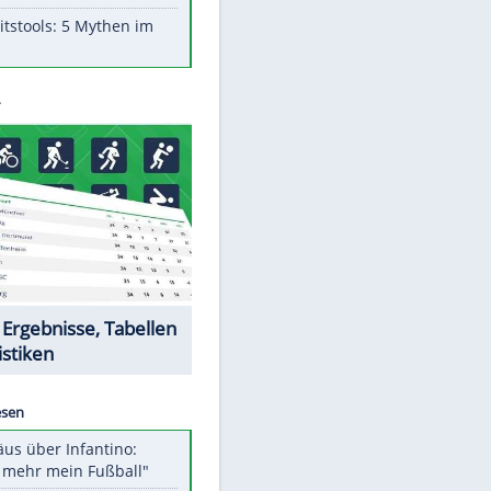
Aufruhr!
Was bei der Vogelfütterung
wirklich sinnvoll ist
Die schlimmsten Bad Boys der
Sportwelt
Im Zeitraffer: Die Entwicklung
des Lenkrades
Lebensmittel, die nicht schlecht
werden
Sicherheitstools: 5 Mythen im
Check
Datencenter