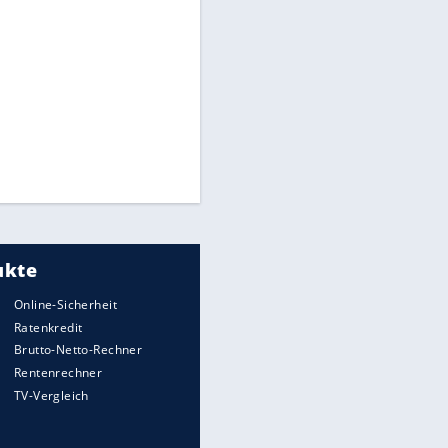
Medien: Infantino ruft FIFA-
Mitarbeiter zu Krisentreffen
Die spektakulärsten Handball-
Bilder
DFB: Ermittlungen im "Fall
Freigang" dauern noch an