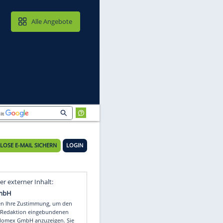
MAIL & CLOUD
Alle Angebote
KOSTENLOSE E-MAIL SICHERN
LOGIN
Video
Empfohlener externer Inhalt: