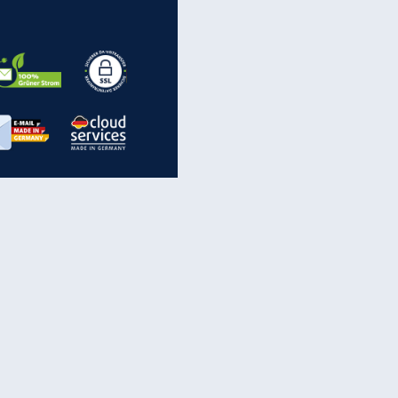
EITE
inanzen & Produkte
iscounter-Angebote
Online-Sicherheit
reenet Cloud
Ratenkredit
reenet Mail
Brutto-Netto-Rechner