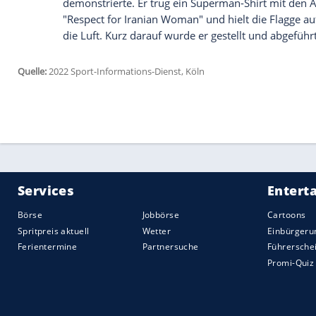
Vor 88.668 Zuschauern im Lusail Stadion
steigt - musste Portugal in der Abwehr u
Rippenbruch) spielte Oldie Pepe, doch di
gefordert. Uruguay setzte im Sturm dies
Suarez saß zunächst auf der Bank.
Die Initiative lag aber ganz klar bei den
der Spitze rund 70 Prozent Ballbesitz, l
aber Rodrigo Bentancur nach einem tollen
die erste richtig gute Chance der Partie (3
Doch Portugal hatte sich das 1:0 natürlic
WM-Toren mit Portugal-Legende Eusebio 
nach Ansicht der TV-Bilder doch Fernan
auf, Maxi Gomez traf den Pfosten (75.), 
Schlussminuten gehörten Fernandes, der 
Für einen Aufreger sorgte ein Flitzer, d