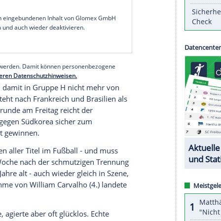
 und steht vorzeitig in der K.o.-Runde. Die
0:0) und hat damit zum fünften Mal in der WM-
en.
für Portugal, nachdem Ronaldo schon über sein
eifer allerdings verlängerte den Ball wohl doch
iten Treffer, erneut durch Fernandes
ts ausgewechselt.
serer Redaktion eingebundenen Inhalt von Glomex GmbH
nzeigen lassen und auch wieder deaktivieren.
halte angezeigt werden. Damit können personenbezogene