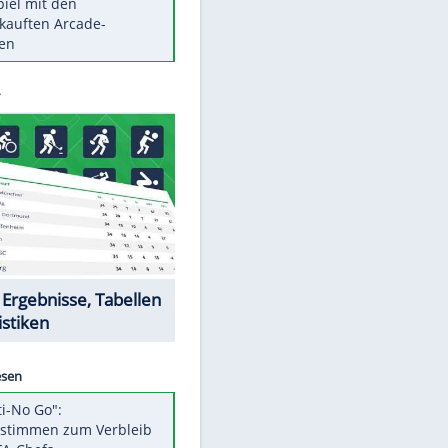
Die größten Mythen über
Medikamente
Braunschweig nach Kantersieg in
Magdeburg an der Spitze
Vorsicht: Diese 17 Dinge hassen
Katzen
Illegales Asphalt-Kartell muss
Mio-Strafe zahlen
Memo-Spiel mit den
meistverkauften Arcade-
Maschinen
Datencenter