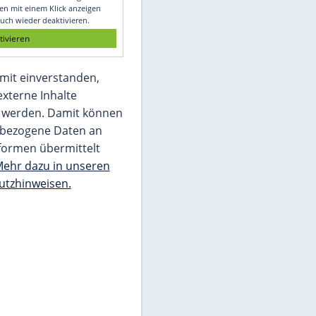
Glomex GmbH
Wir benötigen Ihre Zustimmung, um den
von unserer Redaktion eingebundenen
Inhalt von Glomex GmbH anzuzeigen. Sie
können diesen mit einem Klick anzeigen
lassen und auch wieder deaktivieren.
jetzt aktivieren
Ich bin damit einverstanden,
dass mir externe Inhalte
angezeigt werden. Damit können
personenbezogene Daten an
Drittplattformen übermittelt
werden.
Mehr dazu in unseren
Datenschutzhinweisen.