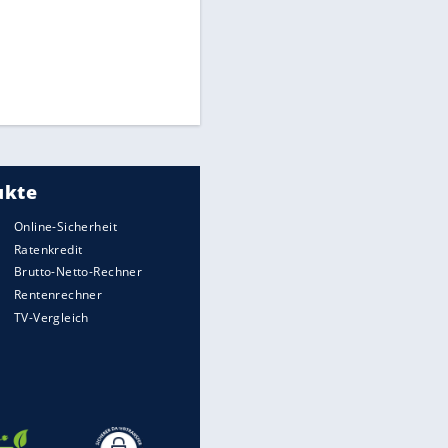
Times: Infantino bietet WM-
Finale für Unterstützung
Medien: Infantino ruft FIFA-
Mitarbeiter zu Krisentreffen
Millionendeal perfekt:
Diomande wechselt nach
Madrid