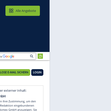
MAIL & CLOUD
Alle Angebote
KOSTENLOSE E-MAIL SICHERN
LOGIN
Video
Empfohlener externer Inhalt: