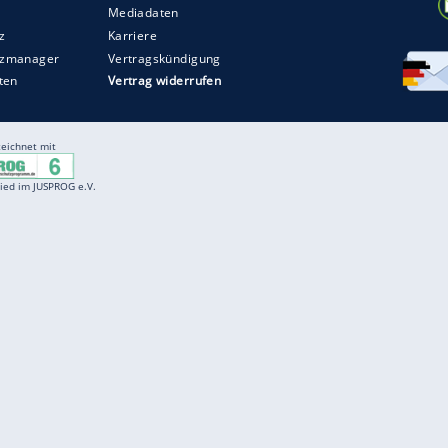
Entertainment
F
Cartoons
Spiele
D
Einbürgerungstest
Videos
f
Führerscheintest
Wissens-Quiz
f
Promi-Quiz
Witze
f
K