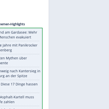
©
SID
Unsere Themen-Highlights
Waldbrand am Gardasee: Mehr
als 200 Menschen evakuiert
Durch die Jahre mit Panikrocker
Udo Lindenberg