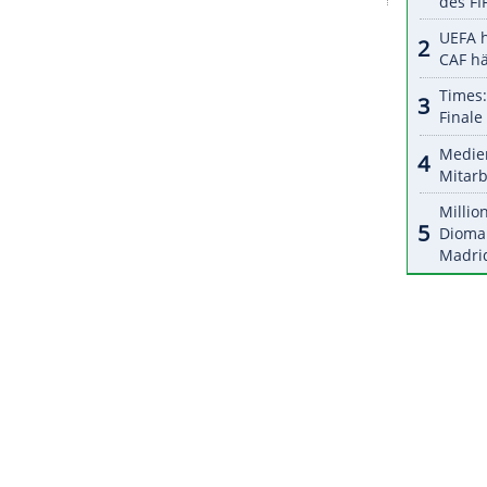
halte angezeigt werden. Damit können personenbezogene
r dazu in unseren Datenschutzhinweisen.
hlreichen Europapokal-Partien kann sich
Frankfurt
ntrieren. "Es wird sehr spannend sein, wie die
die nächsten Wochen kommen. Ich sehe einen
che haben", sagte
Rode
. Eine erneute Qualifikation
b "schon realistisch".
ZURÜCK ZUR STARTS