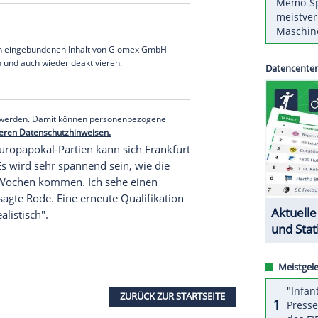
 nach der Corona-Pause gezeigt, dass wir auch
e der 30-Jährige dem kicker: "Im Pokal-Halbfinale
hen uns nicht zu verstecken, nach dem guten Start
einen Sieg bei den Bayern. Um dies am Samstag
 vieles passen", so
Rode
: "Es könnte ein Vorteil
o
gespielt haben. Ich weiß aus eigener Erfahrung:
s League
ist es in der Bundesliga schon mal ein
e."
serer Redaktion eingebundenen Inhalt von Glomex GmbH
nzeigen lassen und auch wieder deaktivieren.