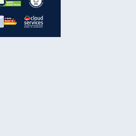
inanzen & Produkte
iscounter-Angebote
Online-Sicherheit
reenet Cloud
Ratenkredit
reenet Mail
Brutto-Netto-Rechner
reenet Webhosting
Rentenrechner
fz-Versicherung
TV-Vergleich