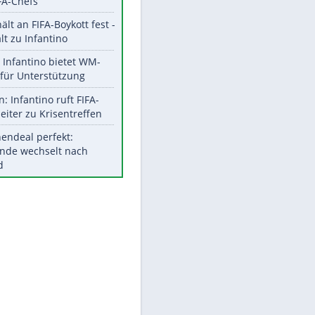
Aktuelle Ergebnisse, Tabellen
und Statistiken
Meistgelesen
"Infanti-No Go":
EITE
Pressestimmen zum Verbleib
des FIFA-Chefs
UEFA hält an FIFA-Boykott fest -
CAF hält zu Infantino