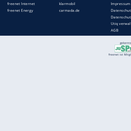
Services
Börse
Jobbörse
Spritpreis aktuell
Wetter
Ferientermine
Partnersuche