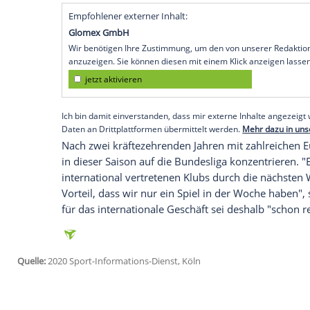
Frankfurt/Main
(SID) - "Gerade wir haben
gegen die Bayern mithalten können", sagt
haben wir knapp 1:2 verloren. Wir brauc
haben wir eine breite Brust."
Seit 20 Jahren wartet die Eintracht auf 
(15.30 Uhr/Sky) zu ändern, müsse "schon
sein, dass sie am Mittwoch gegen
Atletic
Nach so einem Highlight in der
Champion
bisschen härter. Daher bin ich guter Ding
Empfohlener externer Inhalt:
Glomex GmbH
Wir benötigen Ihre Zustimmung, um den von un
anzuzeigen. Sie können diesen mit einem Klick a
jetzt aktivieren