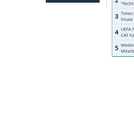
halte angezeigt werden. Damit können personenbezogene
r dazu in unseren Datenschutzhinweisen.
ückschlag
. "Die Infektion hatte mich zerfressen. Es
m Bein hatte. Ich hatte mir Staphylococcus
gen", sagte Ribéry: "Ich war zwölf Tage in
oße Angst. Sie hätten mir fast das Bein amputiert."
eler
seine Karriere, für
Bayern
München
stand er
r anderem die
Champions League
2013 sowie
ZURÜCK ZUR STARTS