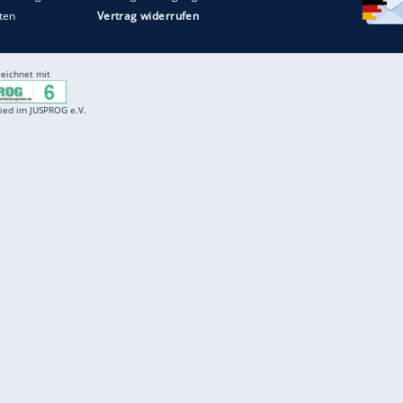
Entertainment
F
Cartoons
Spiele
D
Einbürgerungstest
Videos
f
Führerscheintest
Wissens-Quiz
f
Promi-Quiz
Witze
f
K
freenet
Kundenservice
Gender-Hinweis