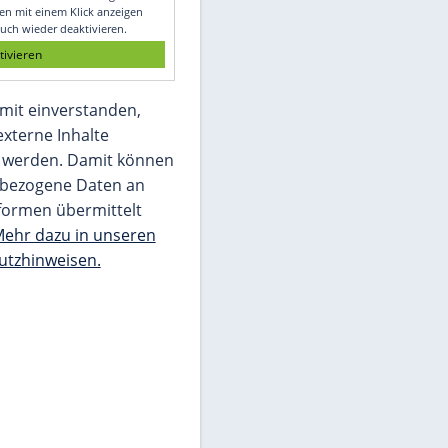
Glomex GmbH
Wir benötigen Ihre Zustimmung, um den
von unserer Redaktion eingebundenen
Inhalt von Glomex GmbH anzuzeigen. Sie
können diesen mit einem Klick anzeigen
lassen und auch wieder deaktivieren.
jetzt aktivieren
Ich bin damit einverstanden,
dass mir externe Inhalte
angezeigt werden. Damit können
personenbezogene Daten an
Drittplattformen übermittelt
werden.
Mehr dazu in unseren
Datenschutzhinweisen.