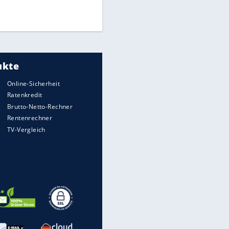
UEFA hält an FIFA-Boykott fest -
CAF hält zu Infantino
Medien: Infantino ruft FIFA-
Mitarbeiter zu Krisentreffen