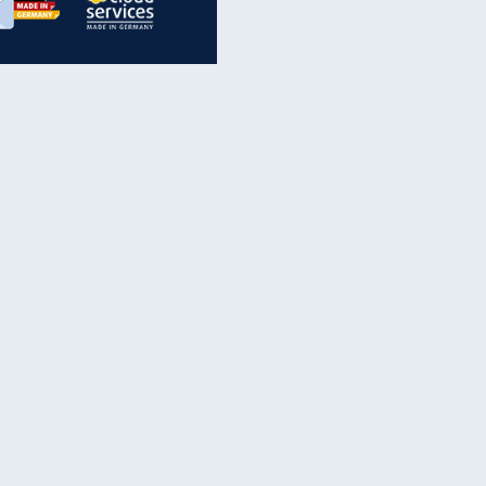
inanzen & Produkte
iscounter-Angebote
Online-Sicherheit
reenet Cloud
Ratenkredit
reenet Mail
Brutto-Netto-Rechner
reenet Webhosting
Rentenrechner
fz-Versicherung
TV-Vergleich