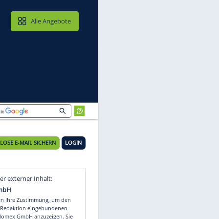
MAIL & CLOUD
Alle Angebote
KOSTENLOSE E-MAIL SICHERN
LOGIN
Video
Empfohlener externer Inhalt: