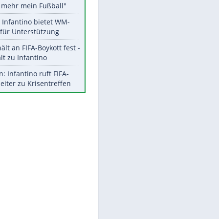
Aktuelle Ergebnisse, Tabellen
und Statistiken
Meistgelesen
"Infanti-No Go":
Pressestimmen zum Verbleib
des FIFA-Chefs
Matthäus über Infantino:
EITE
"Nicht mehr mein Fußball"
Times: Infantino bietet WM-
Finale für Unterstützung