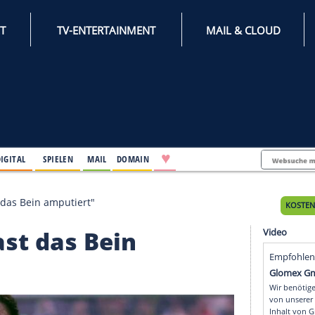
INTERNET
TV-ENTERTAINMENT
♥
IFESTYLE
DIGITAL
SPIELEN
MAIL
DOMAIN
ten mir fast das Bein amputiert"
mir fast das Bein