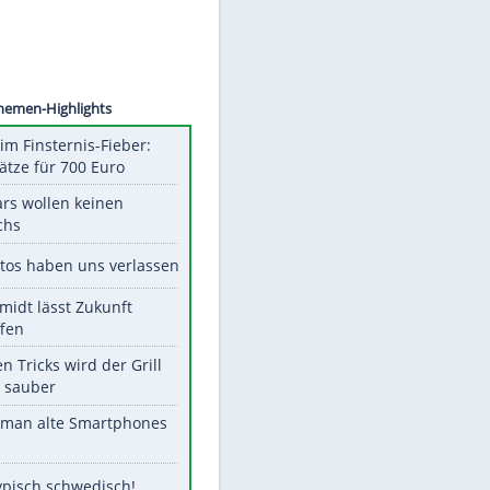
©
SID
Unsere Themen-Highlights
Spanien im Finsternis-Fieber:
Balkonplätze für 700 Euro
Diese Stars wollen keinen
Nachwuchs