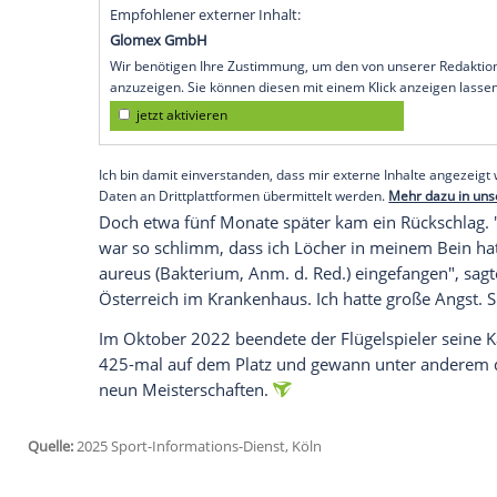
"Ich hatte große Angst. Sie hätten mir fa
Sportzeitung L'Équipe über einen
Vorfall
Damals spielte er in der italienischen
Ser
immer mehr. Ich trainierte nicht mehr z
mich zu schonen. Ich machte zwei Tage
P
Rhythmus
– nur um mich zu schonen", sa
Untersuchungen
, dass ich keinen
Knorpe
Operation
verlief gut, mir wurde eine
Pla
Empfohlener externer Inhalt:
Glomex GmbH
Wir benötigen Ihre Zustimmung, um den von un
anzuzeigen. Sie können diesen mit einem Klick a
jetzt aktivieren