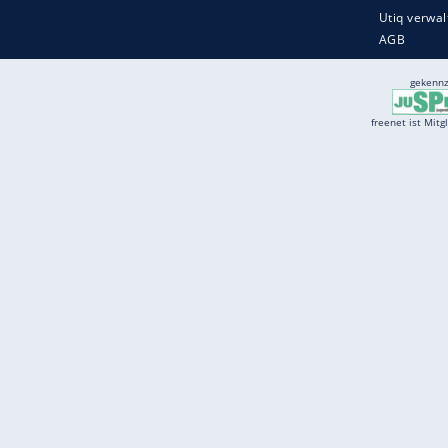
Services
Börse
Jobbörse
Spritpreis aktuell
Wetter
Ferientermine
Partnersuche
Online Angebote
freenet Mobilfunk
freenet Video