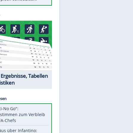
Diese Autos haben uns verlassen
FCH: Schmidt lässt Zukunft
weiter offen
Mit diesen Tricks wird der Grill
ruckzuck sauber
So nutzt man alte Smartphones
sinnvoll
Das ist typisch schwedisch!
Datencenter