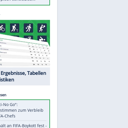
Diese Autos haben uns verlassen
Randale in Dresden: DFB-
Bundesgericht bestätigt Urteil
Mit diesen Tricks wird der Grill
ruckzuck sauber
So nutzt man alte Smartphones
sinnvoll
Das ist typisch schwedisch!
Datencenter