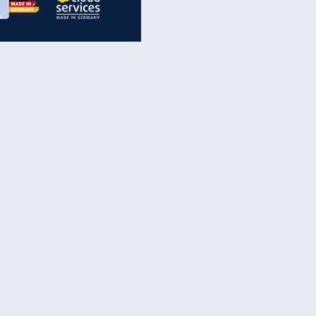
inanzen & Produkte
iscounter-Angebote
Online-Sicherheit
reenet Cloud
Ratenkredit
reenet Mail
Brutto-Netto-Rechner
reenet Webhosting
Rentenrechner
fz-Versicherung
TV-Vergleich