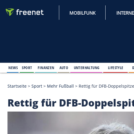
MOBILFUNK
NEWS
SPORT
FINANZEN
AUTO
UNTERHALTUNG
L
Startseite
>
Sport
>
Mehr Fußball
>
Rettig für DFB-D
Rettig für DFB-Doppe