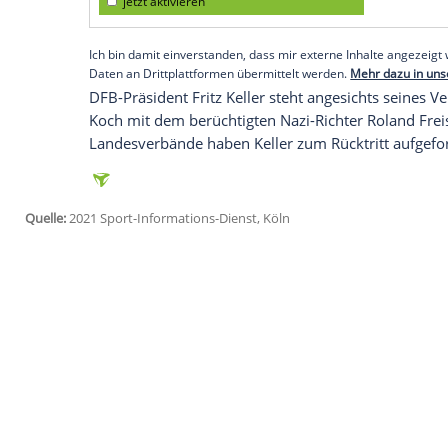
mit
RTL
und ntv.
Rettig
(58) schlägt eine andere Konstellat
jemand an der Seite von
Rudi Völler
. Das
und würde, glaube ich, auch deutlich zu
Empfohlener externer Inhalt:
Glomex GmbH
Wir benötigen Ihre Zustimmung, um den von un
anzuzeigen. Sie können diesen mit einem Klick a
jetzt aktivieren
Ich bin damit einverstanden, dass mir externe In
Daten an Drittplattformen übermittelt werden.
Meh
DFB-Präsident
Fritz Keller
steht angesicht
Koch
mit dem berüchtigten Nazi-Richter
Landesverbände haben
Keller
zum
Rücktr