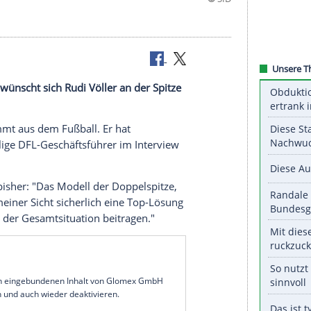
reas Rettig
wünscht sich
Rudi Völler
an der Spitze
keit
. Er kommt aus dem
Fußball
. Er hat
e der ehemalige DFL-Geschäftsführer im
Interview