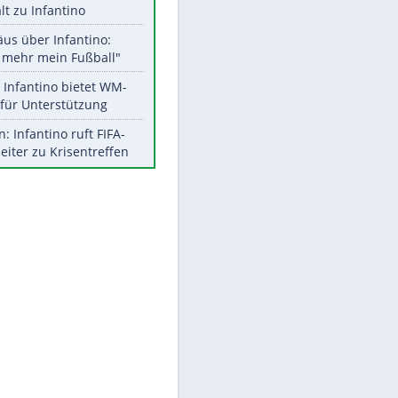
Aktuelle Ergebnisse, Tabellen
EITE
und Statistiken
Meistgelesen
"Infanti-No Go":
Pressestimmen zum Verbleib
des FIFA-Chefs
UEFA hält an FIFA-Boykott fest -
CAF hält zu Infantino
Matthäus über Infantino:
"Nicht mehr mein Fußball"