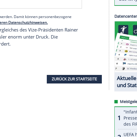
ion vor als bisher: "Das Modell der
Doppelspitze
,
 wäre aus meiner Sicht sicherlich eine Top-Lösung
r
Befriedung
der Gesamtsituation beitragen."
serer Redaktion eingebundenen Inhalt von Glomex GmbH
nzeigen lassen und auch wieder deaktivieren.
halte angezeigt werden. Damit können personenbezogene
r dazu in unseren Datenschutzhinweisen.
s seines Vergleiches des Vize-Präsidenten
Rainer
Roland Freisler
enorm unter
Druck
. Die
itt
aufgefordert.