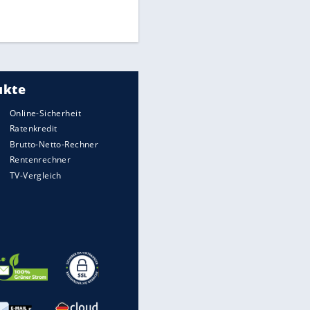
Times: Infantino bietet WM-
Finale für Unterstützung
Medien: Infantino ruft FIFA-
Mitarbeiter zu Krisentreffen