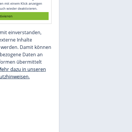
Glomex GmbH
Wir benötigen Ihre Zustimmung, um den
von unserer Redaktion eingebundenen
Inhalt von Glomex GmbH anzuzeigen. Sie
können diesen mit einem Klick anzeigen
lassen und auch wieder deaktivieren.
jetzt aktivieren
Ich bin damit einverstanden,
dass mir externe Inhalte
angezeigt werden. Damit können
personenbezogene Daten an
Drittplattformen übermittelt
werden.
Mehr dazu in unseren
Datenschutzhinweisen.