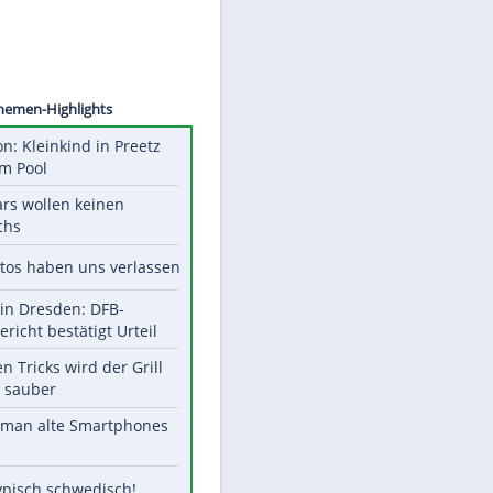
©
SID
Unsere Themen-Highlights
Obduktion: Kleinkind in Preetz
ertrank im Pool
Diese Stars wollen keinen
Nachwuchs