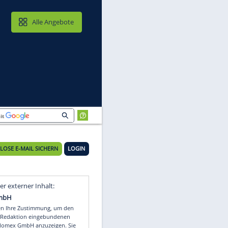
MAIL & CLOUD
Alle Angebote
KOSTENLOSE E-MAIL SICHERN
LOGIN
Video
Empfohlener externer Inhalt: