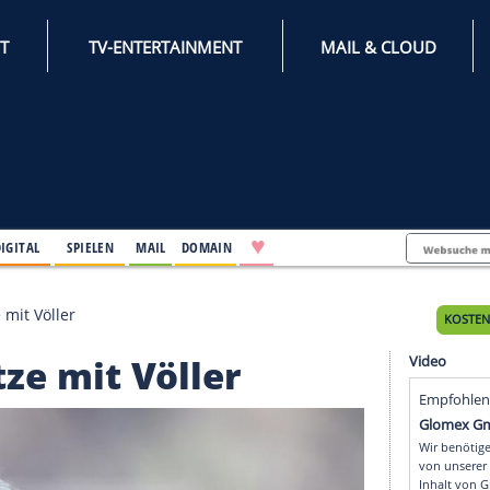
INTERNET
TV-ENTERTAINMENT
♥
IFESTYLE
DIGITAL
SPIELEN
MAIL
DOMAIN
oppelspitze mit Völler
lspitze mit Völler