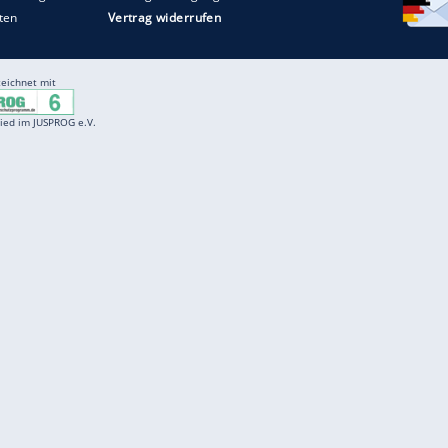
Entertainment
F
Cartoons
Spiele
D
Einbürgerungstest
Videos
f
Führerscheintest
Wissens-Quiz
f
Promi-Quiz
Witze
f
K
freenet
Kundenservice
Gender-Hinweis