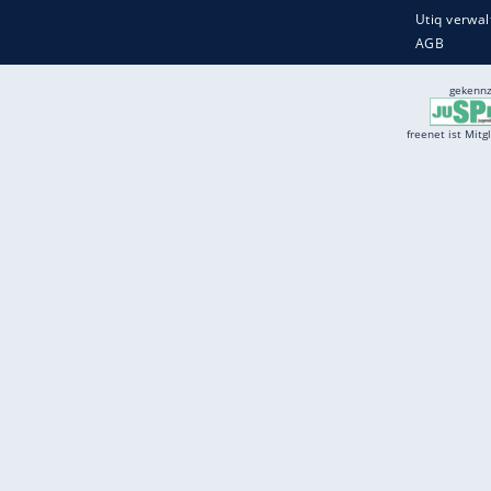
Services
Börse
Jobbörse
Spritpreis aktuell
Wetter
Ferientermine
Partnersuche
Online Angebote
freenet Mobilfunk
freenet Video