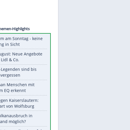
©
SID
Unsere Themen-Highlights
Hitzealarm am Sonntag - keine
Abkühlung in Sicht
Ab 10. August: Neue Angebote
bei ALDI, Lidl & Co.