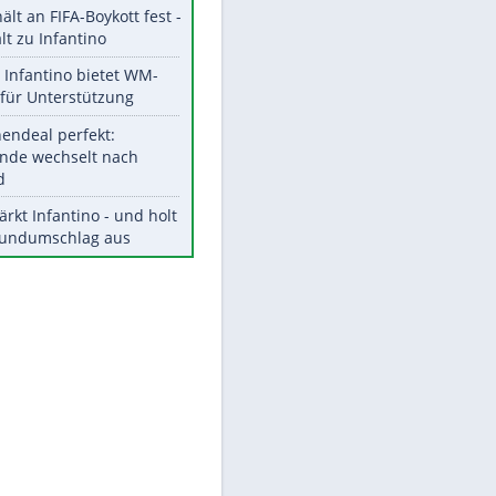
Aktuelle Ergebnisse, Tabellen
und Statistiken
Meistgelesen
"Infanti-No Go":
EITE
Pressestimmen zum Verbleib
des FIFA-Chefs
UEFA hält an FIFA-Boykott fest -
CAF hält zu Infantino