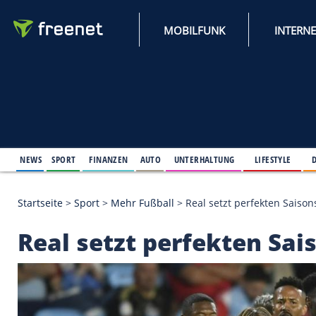
MOBILFUNK
NEWS
SPORT
FINANZEN
AUTO
UNTERHALTUNG
L
Startseite
>
Sport
>
Mehr Fußball
>
Real setzt perfe
Real setzt perfekten