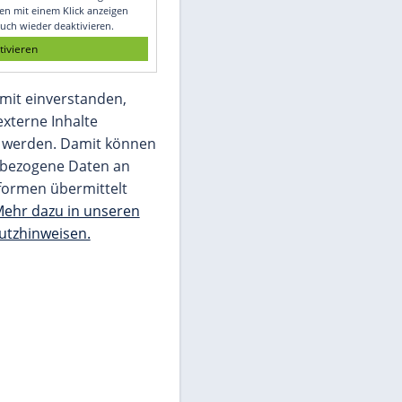
Glomex GmbH
Wir benötigen Ihre Zustimmung, um den
von unserer Redaktion eingebundenen
Inhalt von Glomex GmbH anzuzeigen. Sie
können diesen mit einem Klick anzeigen
lassen und auch wieder deaktivieren.
jetzt aktivieren
Ich bin damit einverstanden,
dass mir externe Inhalte
angezeigt werden. Damit können
personenbezogene Daten an
Drittplattformen übermittelt
werden.
Mehr dazu in unseren
Datenschutzhinweisen.