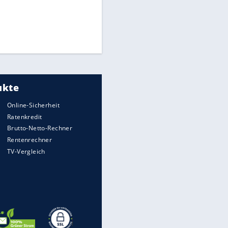
Times: Infantino bietet WM-
Finale für Unterstützung
Millionendeal perfekt:
Diomande wechselt nach
Madrid
FIFA stärkt Infantino - und holt
zum Rundumschlag aus