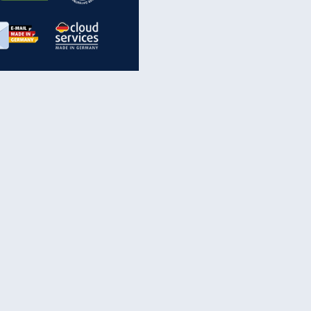
inanzen & Produkte
iscounter-Angebote
Online-Sicherheit
reenet Cloud
Ratenkredit
reenet Mail
Brutto-Netto-Rechner
reenet Webhosting
Rentenrechner
fz-Versicherung
TV-Vergleich