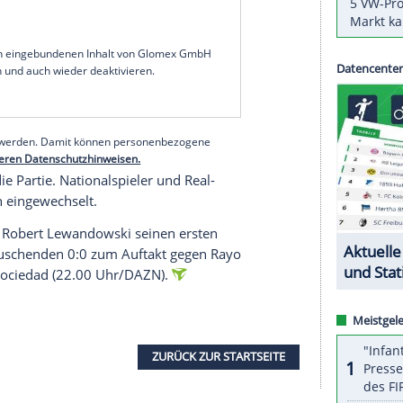
m Samstagabend mit 4:1 (2:1) bei Celta Vigo. Nach
nkfurt (2:0) und zum Liga-Auftakt gegen
e Sieg in Serie für Real.
favorisierten Titelverteidiger per Handelfmeter
Aspas (23.) konterte mit einem erneuten
ric (41.), Vinicius Junior (56.) und Federico
en Sieg der Gäste, Eden Hazard (87.) vergab in der
serer Redaktion eingebundenen Inhalt von Glomex GmbH
nzeigen lassen und auch wieder deaktivieren.