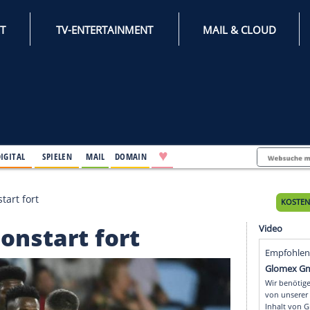
INTERNET
TV-ENTERTAINMENT
♥
IFESTYLE
DIGITAL
SPIELEN
MAIL
DOMAIN
kten Saisonstart fort
 Saisonstart fort