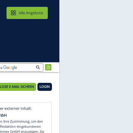
MAIL & CLOUD
Alle Angebote
KOSTENLOSE E-MAIL SICHERN
LOGIN
Video
Empfohlener externer Inhalt: