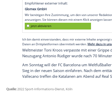
Mannschaft von Trainer Carlo Ancelotti a
Erfolgen im Supercup gegen Eintracht Fra
Aufsteiger UD Almeria (2:1) ist es der dritt
Kapitän Karim Benzema (14.) brachte den 
nach Videobeweis früh in Führung, Iago 
Handelfmeter zum 1:1. Altmeister Luka Mod
Valverde (66.) sicherten den ungefährdet
Schlussphase einen Foulelfmeter.
Empfohlener externer Inhalt:
Glomex GmbH
Wir benötigen Ihre Zustimmung, um den von un
anzuzeigen. Sie können diesen mit einem Klick a
jetzt aktivieren