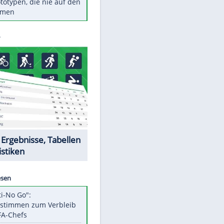
Diese TV-Legenden sind bis
heute unvergessen
Woran man Menschen mit
niedrigem EQ erkennt
Torlos gegen Kaiserslautern:
Stotterstart von Wolfsburg
Ist ein Vulkanausbruch in
Deutschland möglich?
5 VW-Prototypen, die nie auf den
Markt kamen
Datencenter