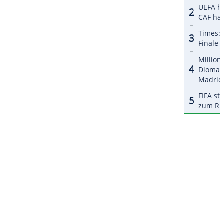
halte angezeigt werden. Damit können personenbezogene
r dazu in unseren Datenschutzhinweisen.
r Grippe die Partie. Nationalspieler und Real-
70 Minuten eingewechselt.
ltfußballer Robert Lewandowski seinen ersten
ch dem enttäuschenden 0:0 zum Auftakt gegen Rayo
d auf Real Sociedad (22.00 Uhr/DAZN).
ZURÜCK ZUR STARTS