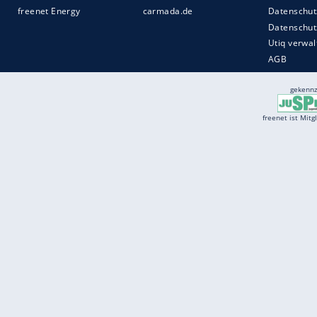
Services
Börse
Jobbörse
Spritpreis aktuell
Wetter
Ferientermine
Partnersuche
Online Angebote