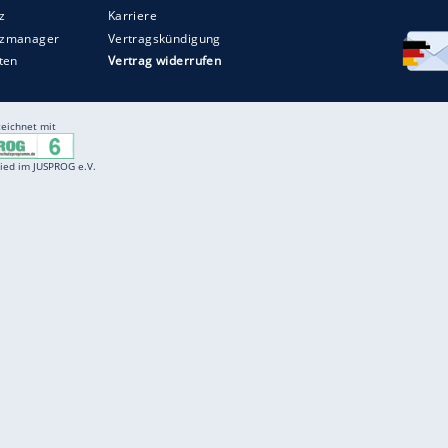
Entertainment
F
Cartoons
Spiele
D
Einbürgerungstest
Videos
f
Führerscheintest
Wissens-Quiz
f
Promi-Quiz
Witze
f
K
freenet