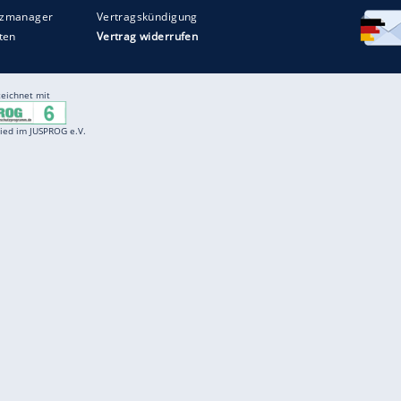
Entertainment
F
Cartoons
Spiele
D
Einbürgerungstest
Videos
f
Führerscheintest
Wissens-Quiz
f
Promi-Quiz
Witze
f
K
freenet