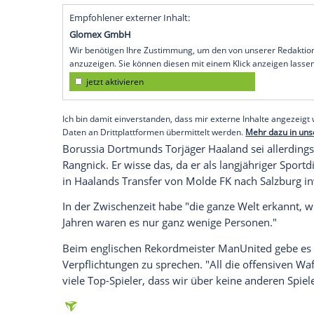
Manchester
(SID) -
Ralf Rangnick
hat bei 
Manchester United
über eine vermeintli
eine
Verpflichtung
von
Erling Haaland
ges
der 63-Jährige und blätterte demonstrati
Haaland
, zehn Millionen für Mbappe, ze
für Kimmich."
Die Gerüchte über solch eine
Prämie
seie
frühere Bundesligatrainer: "In meinem Ve
Sinn, über neue Spieler zu spekulieren."
Empfohlener externer Inhalt:
Glomex GmbH
Wir benötigen Ihre Zustimmung, um den von un
anzuzeigen. Sie können diesen mit einem Klick a
jetzt aktivieren