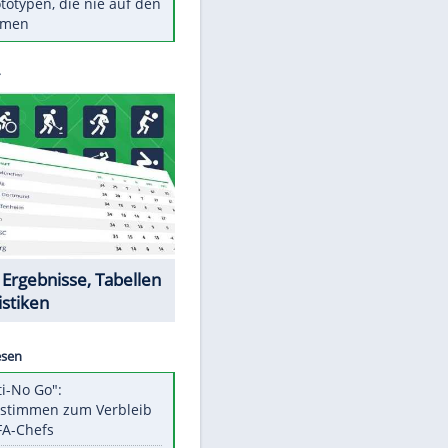
Diese TV-Legenden sind bis
heute unvergessen
Woran man Menschen mit
niedrigem EQ erkennt
Cottbus erkämpft Sieg gegen
Hannover
Ist ein Vulkanausbruch in
Deutschland möglich?
5 VW-Prototypen, die nie auf den
Markt kamen
Datencenter