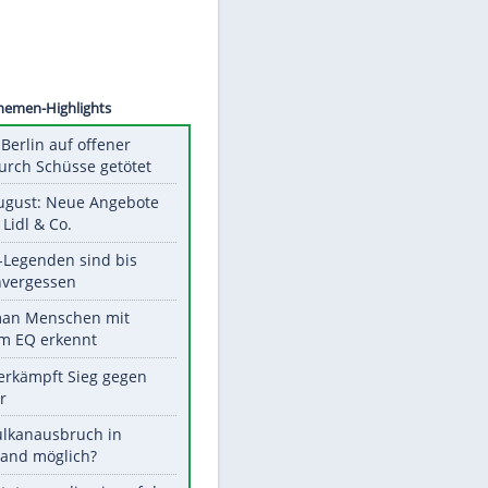
©
SID
Unsere Themen-Highlights
Mann in Berlin auf offener
Straße durch Schüsse getötet
Ab 10. August: Neue Angebote
bei ALDI, Lidl & Co.