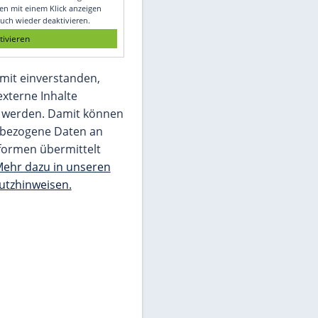
Glomex GmbH
Wir benötigen Ihre Zustimmung, um den
von unserer Redaktion eingebundenen
Inhalt von Glomex GmbH anzuzeigen. Sie
können diesen mit einem Klick anzeigen
lassen und auch wieder deaktivieren.
jetzt aktivieren
Ich bin damit einverstanden,
dass mir externe Inhalte
angezeigt werden. Damit können
personenbezogene Daten an
Drittplattformen übermittelt
werden.
Mehr dazu in unseren
Datenschutzhinweisen.