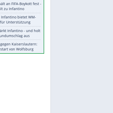
Aktuelle Ergebnisse, Tabellen
und Statistiken
Meistgelesen
"Infanti-No Go":
Pressestimmen zum Verbleib
des FIFA-Chefs
UEFA hält an FIFA-Boykott fest -
CAF hält zu Infantino
EITE