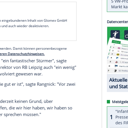
seiner Vorstellung als Teammanager von
che
Prämie
in Höhe von zehn Millionen Euro für
cherzt. "Lassen Sie mich mal nachsehen", sagte
v in seinen Unterlagen: "Zehn Millionen für
hn Millionen für Lewandowski und zehn Millionen
n "natürlich Unsinn" gewesen, betonte der
rtrag gibt es keine solche Klausel. Es macht wenig
serer Redaktion eingebundenen Inhalt von Glomex GmbH
nzeigen lassen und auch wieder deaktivieren.