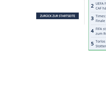
halte angezeigt werden. Damit können personenbezogene
r dazu in unseren Datenschutzhinweisen.
i allerdings "ein fantastischer Stürmer", sagte
riger Sportdirektor von
RB Leipzig
auch "ein wenig"
Salzburg involviert gewesen war.
erkannt, wie gut er ist", sagte
Rangnick
: "Vor zwei
en."
ed
gebe es derzeit keinen Grund, über
ensiven Waffen, die wir hier haben, wir haben so
nderen Spieler sprechen müssen."
ZURÜCK ZUR STARTS