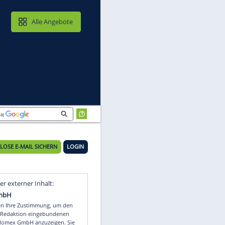
MAIL & CLOUD
Alle Angebote
KOSTENLOSE E-MAIL SICHERN
LOGIN
Video
Empfohlener externer Inhalt: