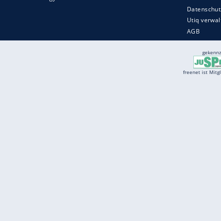
Services
Börse
Jobbörse
Spritpreis aktuell
Wetter
Ferientermine
Partnersuche
Online Angebote