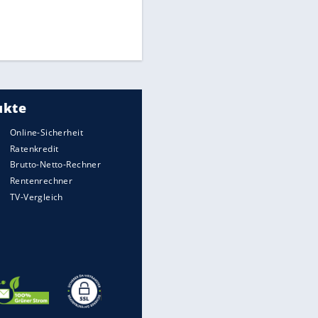
Times: Infantino bietet WM-
Finale für Unterstützung
FIFA stärkt Infantino - und holt
zum Rundumschlag aus
Torlos gegen Kaiserslautern:
Stotterstart von Wolfsburg