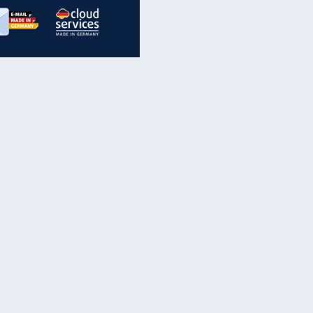
inanzen & Produkte
iscounter-Angebote
Online-Sicherheit
reenet Cloud
Ratenkredit
reenet Mail
Brutto-Netto-Rechner
reenet Webhosting
Rentenrechner
fz-Versicherung
TV-Vergleich