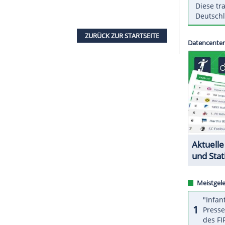
aris St. Germain
wird sein
Saisonauftaktspiel
amstag (29. August, 21.00 Uhr) bestreiten. Die
egung statt, die Begegnung wird am 10. September
e hatte die Mannschaft von Trainer
Thomas
er Saison gegen den FC Metz am vergangenen
bestreitet das erste Saisonmatch erst nach der
 wird am 16. September nachgeholt.
ZURÜCK ZUR STARTS