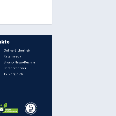
Times: Infantino bietet WM-
Finale für Unterstützung
Medien: Infantino ruft FIFA-
Mitarbeiter zu Krisentreffen
DFB: Ermittlungen im "Fall
Freigang" dauern noch an