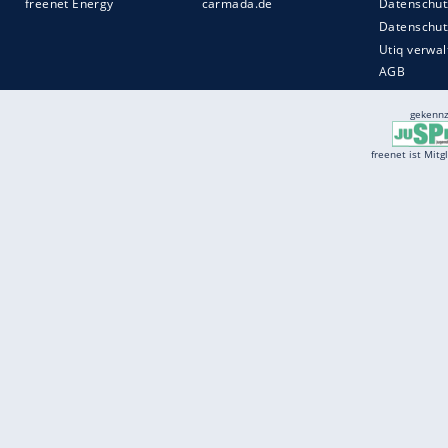
Services
Börse
Jobbörse
Spritpreis aktuell
Wetter
Ferientermine
Partnersuche
Online Angebote