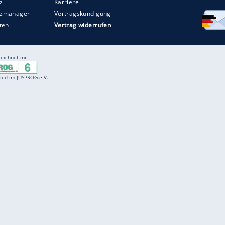
Entertainment
F
Cartoons
Spiele
D
Einbürgerungstest
Videos
f
Führerscheintest
Wissens-Quiz
f
Promi-Quiz
Witze
f
K
freenet