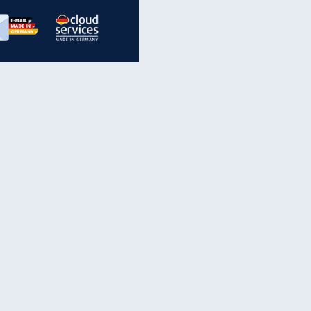
inanzen & Produkte
iscounter-Angebote
Online-Sicherheit
reenet Cloud
Ratenkredit
reenet Mail
Brutto-Netto-Rechner
reenet Webhosting
Rentenrechner
fz-Versicherung
TV-Vergleich