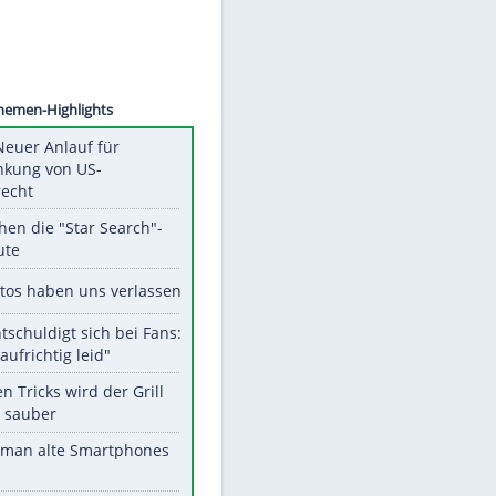
©
SID
Unsere Themen-Highlights
Trump: Neuer Anlauf für
Beschränkung von US-
Geburtsrecht
Das machen die "Star Search"-