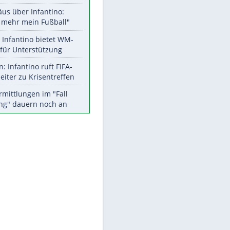
Aktuelle Ergebnisse, Tabellen
und Statistiken
Meistgelesen
"Infanti-No Go":
Pressestimmen zum Verbleib
des FIFA-Chefs
Matthäus über Infantino:
"Nicht mehr mein Fußball"