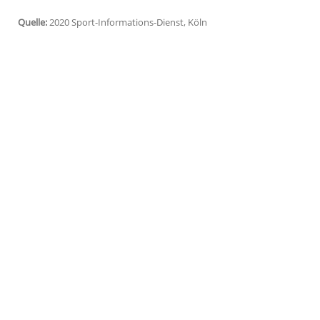
Paris
(SID) - Champions-League-Finalist
P
gegen den
RC Lens
nicht am kommenden S
Liga gab einem Antrag von PSG auf Verl
nachgeholt.
Aufgrund der Finalrunde der Königsklass
Tuchel
schon ihr erstes Ligue-1-Spiel d
Wochenende nicht austragen können. PSG 
Länderspielpause. Das Spiel gegen Metz
Quelle:
2020 Sport-Informations-Dienst, Köln