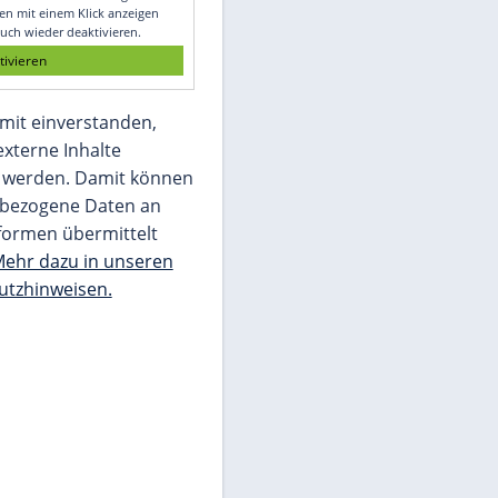
Glomex GmbH
Wir benötigen Ihre Zustimmung, um den
von unserer Redaktion eingebundenen
Inhalt von Glomex GmbH anzuzeigen. Sie
können diesen mit einem Klick anzeigen
lassen und auch wieder deaktivieren.
jetzt aktivieren
Ich bin damit einverstanden,
dass mir externe Inhalte
angezeigt werden. Damit können
personenbezogene Daten an
Drittplattformen übermittelt
werden.
Mehr dazu in unseren
Datenschutzhinweisen.