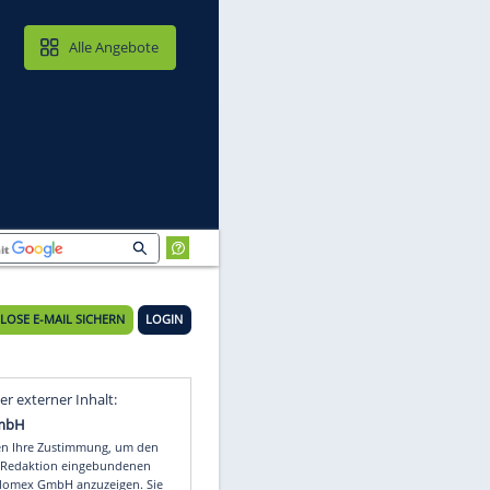
MAIL & CLOUD
Alle Angebote
KOSTENLOSE E-MAIL SICHERN
LOGIN
Video
Empfohlener externer Inhalt: