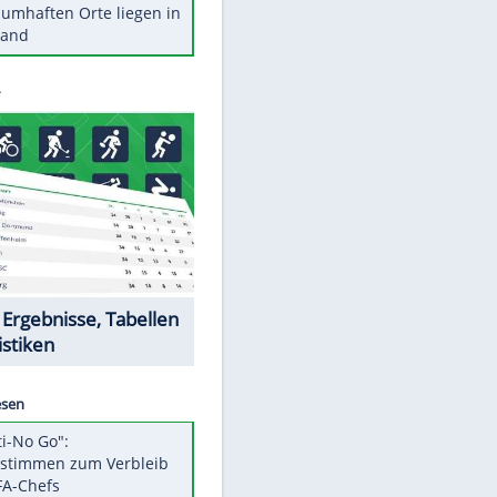
Stars heute
Diese Autos haben uns verlassen
Reese entschuldigt sich bei Fans:
"Tut mir aufrichtig leid"
Mit diesen Tricks wird der Grill
ruckzuck sauber
So nutzt man alte Smartphones
sinnvoll
Diese traumhaften Orte liegen in
Deutschland
EITE
Datencenter