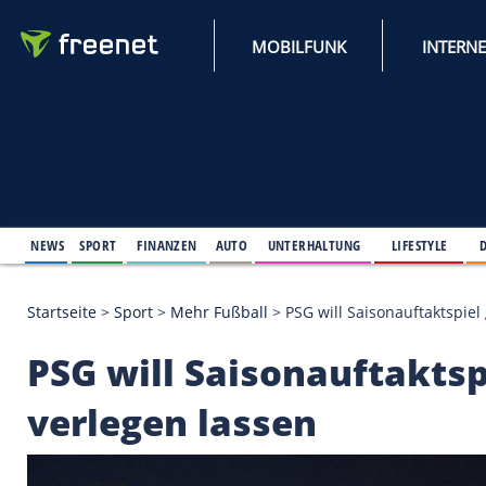
MOBILFUNK
NEWS
SPORT
FINANZEN
AUTO
UNTERHALTUNG
L
Startseite
>
Sport
>
Mehr Fußball
>
PSG will Saison
PSG will Saisonauft