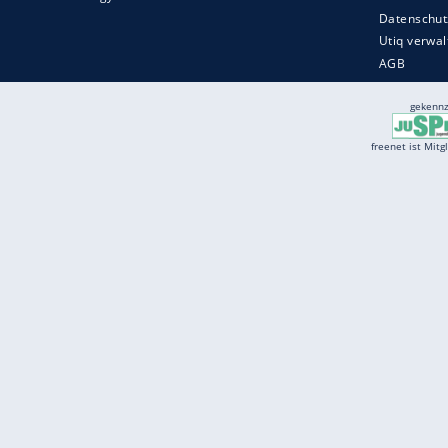
Services
Börse
Jobbörse
Spritpreis aktuell
Wetter
Ferientermine
Partnersuche
Online Angebote