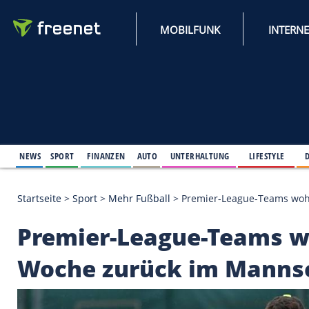
MOBILFUNK
NEWS
SPORT
FINANZEN
AUTO
UNTERHALTUNG
L
Startseite
>
Sport
>
Mehr Fußball
>
Premier-League-
Premier-League-Tea