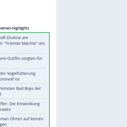
©
SID
Unsere Themen-Highlights
Sprengstoff-Drohne am
Flughafen: "Fremde Mächte" am
Werk?
Diese Promi-Outfits sorgten für