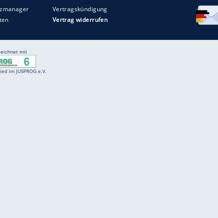
Entertainment
F
Cartoons
Spiele
D
Einbürgerungstest
Videos
f
Führerscheintest
Wissens-Quiz
f
Promi-Quiz
Witze
f
K
freenet