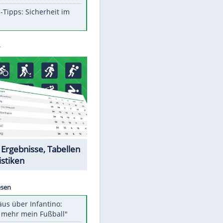
Aufruhr!
Was bei der Vogelfütterung
wirklich sinnvoll ist
Die schlimmsten Bad Boys der
Sportwelt
Im Zeitraffer: Die Entwicklung
des Lenkrades
So sollte man Ohren auf keinen
Fall reinigen
Experten-Tipps: Sicherheit im
Internet
Datencenter