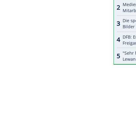
halte angezeigt werden. Damit können personenbezogene
r dazu in unseren Datenschutzhinweisen.
 gegen Mitte Juni gerne wieder in Betrieb nehmen",
en Parlamentsansprache den Vereinen Hoffnung.
TV übertragen werden.
ZURÜCK ZUR STARTS