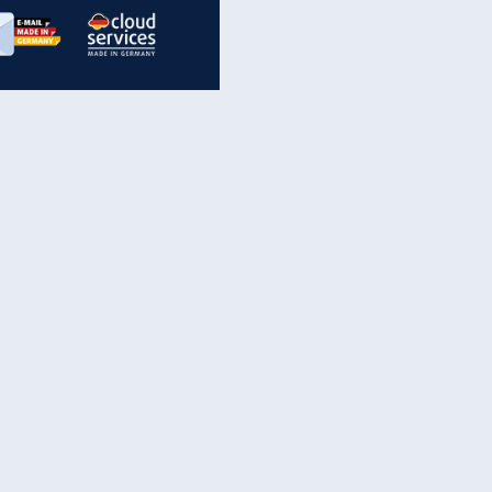
inanzen & Produkte
iscounter-Angebote
Online-Sicherheit
reenet Cloud
Ratenkredit
reenet Mail
Brutto-Netto-Rechner
reenet Webhosting
Rentenrechner
fz-Versicherung
TV-Vergleich