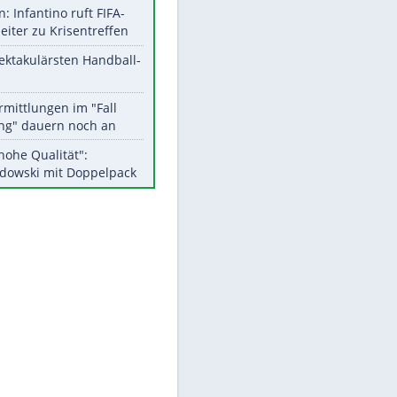
Aktuelle Ergebnisse, Tabellen
und Statistiken
EITE
Meistgelesen
Matthäus über Infantino:
"Nicht mehr mein Fußball"
Medien: Infantino ruft FIFA-
Mitarbeiter zu Krisentreffen