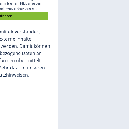
Glomex GmbH
Wir benötigen Ihre Zustimmung, um den
von unserer Redaktion eingebundenen
Inhalt von Glomex GmbH anzuzeigen. Sie
können diesen mit einem Klick anzeigen
lassen und auch wieder deaktivieren.
jetzt aktivieren
Ich bin damit einverstanden,
dass mir externe Inhalte
angezeigt werden. Damit können
personenbezogene Daten an
Drittplattformen übermittelt
werden.
Mehr dazu in unseren
Datenschutzhinweisen.