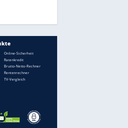
Die spektakulärsten Handball-
Bilder
DFB: Ermittlungen im "Fall
Freigang" dauern noch an
"Sehr hohe Qualität":
Lewandowski mit Doppelpack