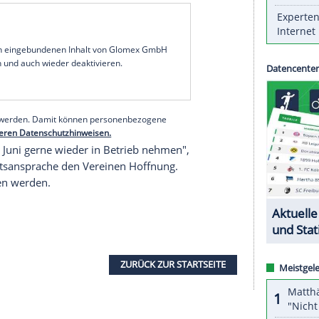
retär
Oliver Dowden
könnte die Regierung "später
ckkehr ins
Kontakttraining
erlauben. Entsprechend
Teams zum Ende der aktuellen oder zu Beginn der
annschaftstraining
aufnehmen.
er als geplant den nächsten Schritt zum Neustart
atte die Regierung grünes Licht für die Rückkehr
oche trainieren die Teams kontaktlos in
ffen die Klubs auf eine Wiederaufnahme des
hörden hierfür die Genehmigung erteilen.
serer Redaktion eingebundenen Inhalt von Glomex GmbH
nzeigen lassen und auch wieder deaktivieren.