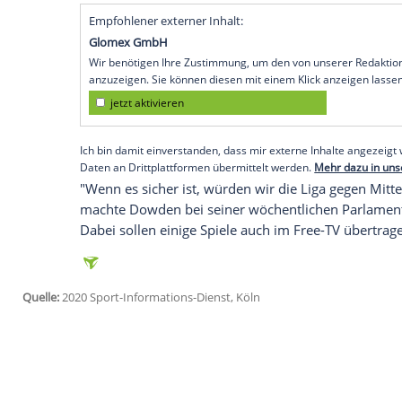
Köln
(SID) - Nach Angaben von Kultursek
in dieser Woche" im Spitzensport die Rü
könnten
Jürgen Klopp
und Co. mit ihren 
kommenden Woche bereits wieder das
M
Damit würde die
Premier League
schnell
machen. Erst in der vergangenen Woche h
auf den Platz gegeben, seit Anfang der W
Kleingruppen. Im Fußball-Mutterland ho
Spielbetriebs am 12. Juni, sofern die Be
Empfohlener externer Inhalt:
Glomex GmbH
Wir benötigen Ihre Zustimmung, um den von un
anzuzeigen. Sie können diesen mit einem Klick a
jetzt aktivieren