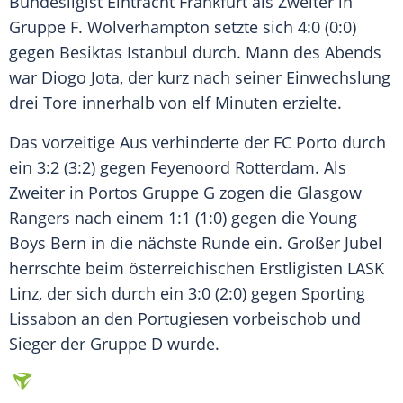
Bundesligist
Eintracht Frankfurt
als Zweiter in
Gruppe F.
Wolverhampton
setzte sich 4:0 (0:0)
gegen
Besiktas Istanbul
durch. Mann des Abends
war
Diogo Jota
, der kurz nach seiner Einwechslung
drei Tore innerhalb von elf Minuten erzielte.
Das vorzeitige Aus verhinderte der
FC Porto
durch
ein 3:2 (3:2) gegen
Feyenoord Rotterdam
. Als
Zweiter in Portos Gruppe G zogen die
Glasgow
Rangers
nach einem 1:1 (1:0) gegen die
Young
Boys Bern
in die nächste Runde ein. Großer Jubel
herrschte beim österreichischen Erstligisten
LASK
Linz
, der sich durch ein 3:0 (2:0) gegen
Sporting
Lissabon
an den Portugiesen vorbeischob und
Sieger der Gruppe D wurde.