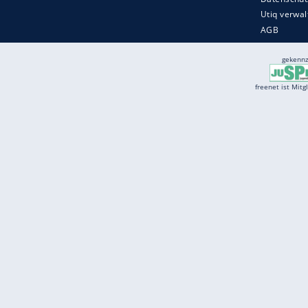
Services
Börse
Jobbörse
Spritpreis aktuell
Wetter
Ferientermine
Partnersuche
Online Angebote
freenet Mobilfunk
freenet Video