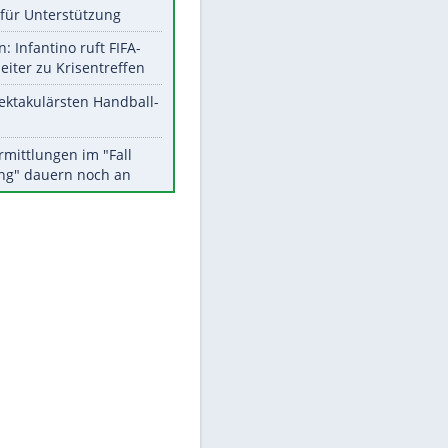
Aktuelle Ergebnisse, Tabellen
und Statistiken
Meistgelesen
Matthäus über Infantino:
"Nicht mehr mein Fußball"
Times: Infantino bietet WM-
Finale für Unterstützung
Medien: Infantino ruft FIFA-