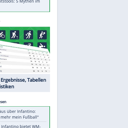
Was bei der Vogelfütterung
wirklich sinnvoll ist
Die schlimmsten Bad Boys der
Sportwelt
Im Zeitraffer: Die Entwicklung
des Lenkrades
Lebensmittel, die nicht schlecht
werden
Sicherheitstools: 5 Mythen im
Check
EITE
Datencenter