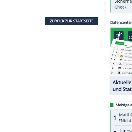
nde möchten die Lionesses einen Beitrag zur
tssystems
National Health Service
(NHS) während
e die Mannschaft am Dienstagabend.
Woche gegründet worden, um Spenden für
zu sammeln. Zuvor hatten die hochbezahlten
viel Kritik geerntet, weil Gespräche über einen
en. Inzwischen haben einige Vereine aber
ZURÜCK ZUR STARTS