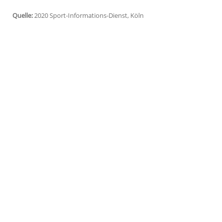
London
(SID) - Mit einer kollektiven Spe
Unterstützung des staatlichen
Gesundhei
der Coronakrise leisten. Das verkündet
Die Initiative war in der vergangenen 
Wohltätigkeits-Organisationen der NHS 
männlichen Profis während der Pandemie 
Gehaltsverzicht zunächst gescheitert war
Kompromisse mit ihren Spielern erzielt.
Quelle:
2020 Sport-Informations-Dienst, Köln