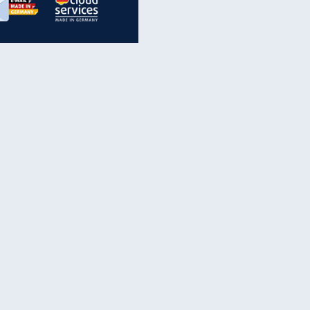
inanzen & Produkte
iscounter-Angebote
Online-Sicherheit
reenet Cloud
Ratenkredit
reenet Mail
Brutto-Netto-Rechner
reenet Webhosting
Rentenrechner
fz-Versicherung
TV-Vergleich