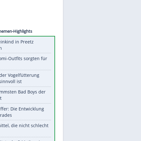
©
SID
Unsere Themen-Highlights
Totes Kleinkind in Preetz
gefunden
Diese Promi-Outfits sorgten für
Aufruhr!