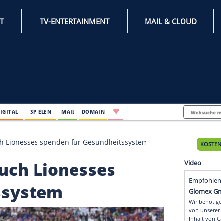
INTERNET
TV-ENTERTAINMENT
♥
IFESTYLE
DIGITAL
SPIELEN
MAIL
DOMAIN
-Fonds: Auch Lionesses spenden für Gesundheitssyste
s: Auch Lionesses