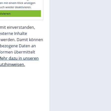
Glomex GmbH
Wir benötigen Ihre Zustimmung, um den
von unserer Redaktion eingebundenen
Inhalt von Glomex GmbH anzuzeigen. Sie
können diesen mit einem Klick anzeigen
lassen und auch wieder deaktivieren.
jetzt aktivieren
Ich bin damit einverstanden,
dass mir externe Inhalte
angezeigt werden. Damit können
personenbezogene Daten an
Drittplattformen übermittelt
werden.
Mehr dazu in unseren
Datenschutzhinweisen.