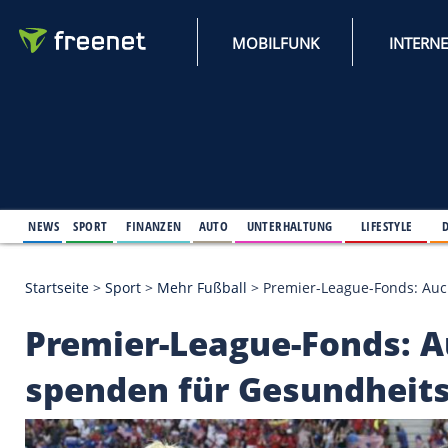
MOBILFUNK
NEWS
SPORT
FINANZEN
AUTO
UNTERHALTUNG
L
Startseite
>
Sport
>
Mehr Fußball
>
Premier-League
Premier-League-Fond