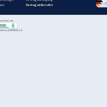
Entertainment
F
Cartoons
Spiele
D
Einbürgerungstest
Videos
f
Führerscheintest
Wissens-Quiz
f
Promi-Quiz
Witze
f
K
freenet
Kundenservice
Gender-Hinweis