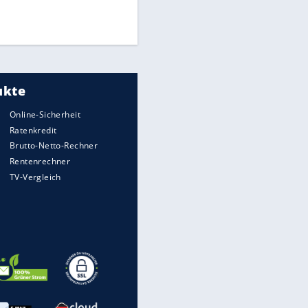
Mitarbeiter zu Krisentreffen
Die spektakulärsten Handball-
Bilder
DFB: Ermittlungen im "Fall
Freigang" dauern noch an