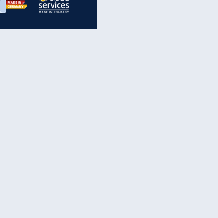
inanzen & Produkte
iscounter-Angebote
Online-Sicherheit
reenet Cloud
Ratenkredit
reenet Mail
Brutto-Netto-Rechner
reenet Webhosting
Rentenrechner
fz-Versicherung
TV-Vergleich