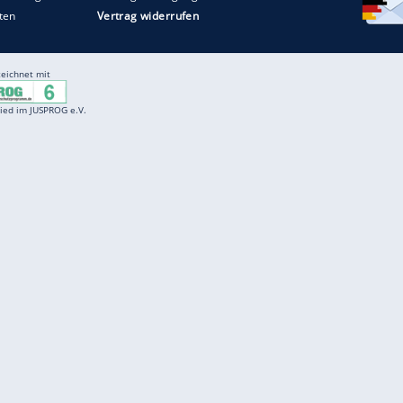
Entertainment
F
Cartoons
Spiele
D
Einbürgerungstest
Videos
f
Führerscheintest
Wissens-Quiz
f
Promi-Quiz
Witze
f
K
freenet
Kundenservice
Gender-Hinweis