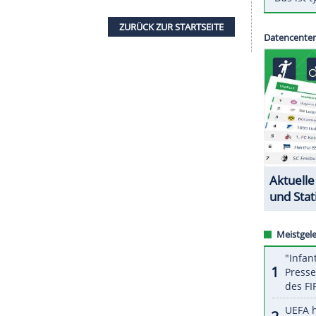
tiven
Coronatest
informiert und umgehend
eler hatte 72 Stunden vor dem Anpfiff noch ein
er unmittelbar vor dem Spiel bei Centro Sportivo
gende Match getestet - diesmal positiv.
en Verein, der den symptomfreien Profi sofort
rte. Valdivia (26) begab sich in Isolation.
ZURÜCK ZUR STARTS