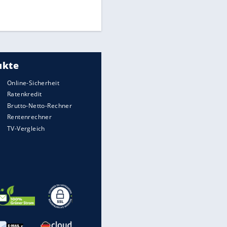
Times: Infantino bietet WM-
Finale für Unterstützung
Medien: Infantino ruft FIFA-
Mitarbeiter zu Krisentreffen