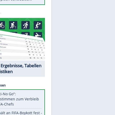
Diese Autos haben uns verlassen
Randale in Dresden: DFB-
Bundesgericht bestätigt Urteil
Mit diesen Tricks wird der Grill
ruckzuck sauber
So nutzt man alte Smartphones
sinnvoll
Das ist typisch schwedisch!
EITE
Datencenter