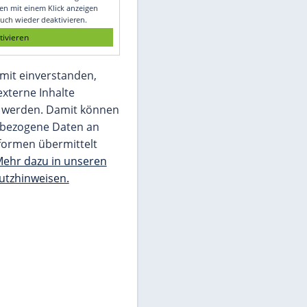
Glomex GmbH
Wir benötigen Ihre Zustimmung, um den
von unserer Redaktion eingebundenen
Inhalt von Glomex GmbH anzuzeigen. Sie
können diesen mit einem Klick anzeigen
lassen und auch wieder deaktivieren.
jetzt aktivieren
Ich bin damit einverstanden,
dass mir externe Inhalte
angezeigt werden. Damit können
personenbezogene Daten an
Drittplattformen übermittelt
werden.
Mehr dazu in unseren
Datenschutzhinweisen.