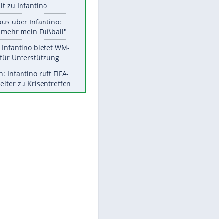
Aktuelle Ergebnisse, Tabellen
und Statistiken
Meistgelesen
"Infanti-No Go":
Pressestimmen zum Verbleib
des FIFA-Chefs
UEFA hält an FIFA-Boykott fest -
CAF hält zu Infantino
Matthäus über Infantino:
"Nicht mehr mein Fußball"