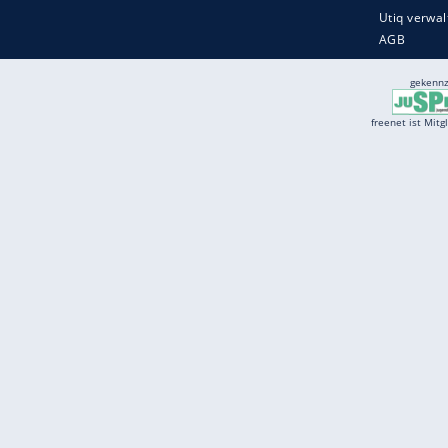
Services
Börse
Jobbörse
Spritpreis aktuell
Wetter
Ferientermine
Partnersuche
Online Angebote
freenet Mobilfunk
freenet Video