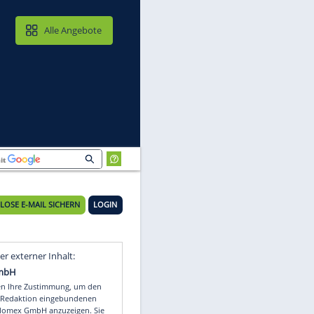
MAIL & CLOUD
Alle Angebote
KOSTENLOSE E-MAIL SICHERN
LOGIN
Video
Empfohlener externer Inhalt: