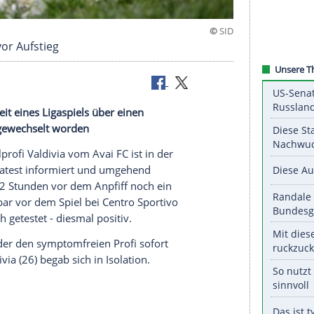
ia Berlin vor Aufstieg
in der Halbzeit eines
Ligaspiels
über einen
gehend ausgewechselt worden
tliga-Fußballprofi Valdivia vom
Avai FC
ist in der