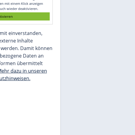
Glomex GmbH
Wir benötigen Ihre Zustimmung, um den
von unserer Redaktion eingebundenen
Inhalt von Glomex GmbH anzuzeigen. Sie
können diesen mit einem Klick anzeigen
lassen und auch wieder deaktivieren.
jetzt aktivieren
Ich bin damit einverstanden,
dass mir externe Inhalte
angezeigt werden. Damit können
personenbezogene Daten an
Drittplattformen übermittelt
werden.
Mehr dazu in unseren
Datenschutzhinweisen.