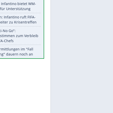
Aktuelle Ergebnisse, Tabellen
und Statistiken
EITE
Meistgelesen
Matthäus über Infantino:
"Nicht mehr mein Fußball"
Times: Infantino bietet WM-
Finale für Unterstützung