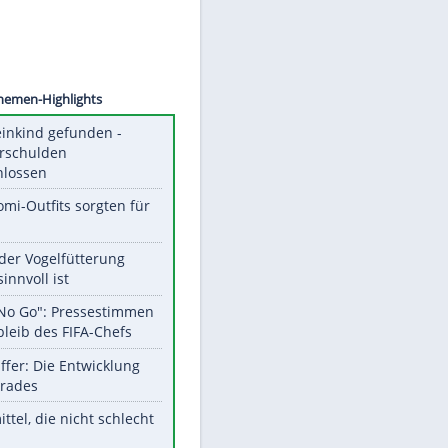
©
SID
Unsere Themen-Highlights
Totes Kleinkind gefunden -
Fremdverschulden
ausgeschlossen
Diese Promi-Outfits sorgten für