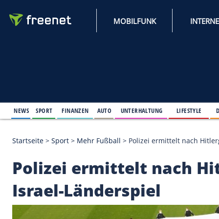
MOBILFUNK
NEWS
SPORT
FINANZEN
AUTO
UNTERHALTUNG
L
Startseite
>
Sport
>
Mehr Fußball
>
Polizei ermittel
Polizei ermittelt na