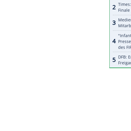
r dazu in unseren Datenschutzhinweisen.
schauern in der ausverkauften Arena hatte sich
D) in einer Videobotschaft unter anderem gegen
iner Hansi Flick und DFB-Direktor Oliver
tont, dass es mit Blick auf die Geschichte ein
ationalteam sei.
ZURÜCK ZUR STARTS