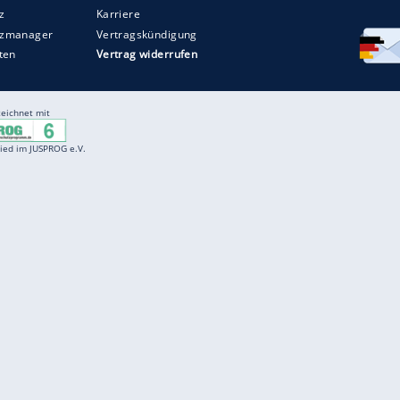
Entertainment
F
Cartoons
Spiele
D
Einbürgerungstest
Videos
f
Führerscheintest
Wissens-Quiz
f
Promi-Quiz
Witze
f
K
freenet