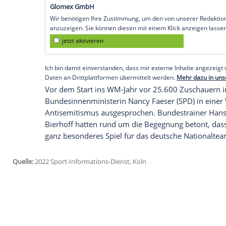
(2:0) am Samstag in Sinsheim offenbar den
Ermittlungsverfahren eingeleitet. Das be
Informations-Dienst (SID) am Sonntag auf
berichtet.
Ein 28 Jahre alter Mann sei demnach ide
worden, nun werde eine Anzeige geprüft.
Informationen in einer offiziellen Stellu
Empfohlener externer Inhalt:
Glomex GmbH
Wir benötigen Ihre Zustimmung, um den von un
anzuzeigen. Sie können diesen mit einem Klick a
jetzt aktivieren
Ich bin damit einverstanden, dass mir externe In