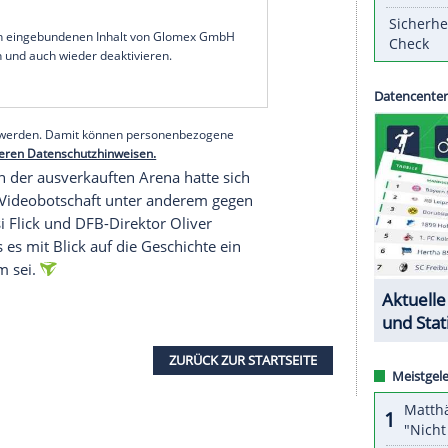
 Hitlergruß gezeigt hat, hat die Polizei ein
stätigte die Polizei Mannheim dem Sport-
 Anfrage. Zuerst hatte Sport1 über den Vorfall
ntifiziert und aus dem Zuschauerraum geführt
 Am Montag will die Polizei weitergehende
ngnahme veröffentlichen.
serer Redaktion eingebundenen Inhalt von Glomex GmbH
nzeigen lassen und auch wieder deaktivieren.
halte angezeigt werden. Damit können personenbezogene