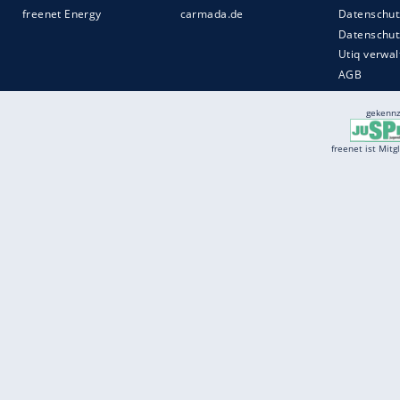
Services
Börse
Jobbörse
Spritpreis aktuell
Wetter
Ferientermine
Partnersuche
Online Angebote