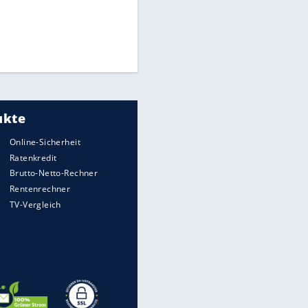
Medien: Infantino ruft FIFA-
Mitarbeiter zu Krisentreffen
"Infanti-No Go":
Pressestimmen zum Verbleib
des FIFA-Chefs
DFB: Ermittlungen im "Fall
Freigang" dauern noch an