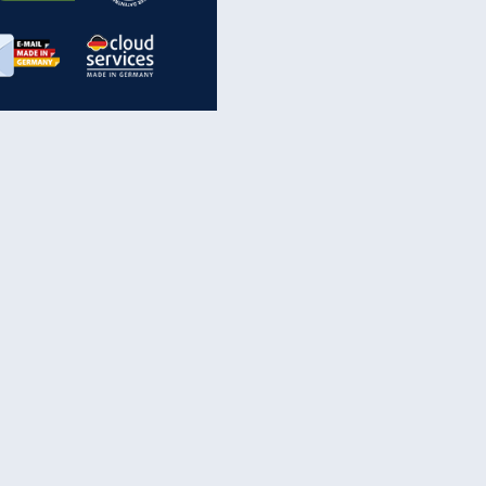
inanzen & Produkte
iscounter-Angebote
Online-Sicherheit
reenet Cloud
Ratenkredit
reenet Mail
Brutto-Netto-Rechner
reenet Webhosting
Rentenrechner
fz-Versicherung
TV-Vergleich