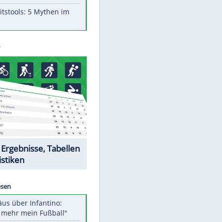
Aufruhr!
Was bei der Vogelfütterung
wirklich sinnvoll ist
"Infanti-No Go": Pressestimmen
zum Verbleib des FIFA-Chefs
Im Zeitraffer: Die Entwicklung
des Lenkrades
Lebensmittel, die nicht schlecht
werden
Sicherheitstools: 5 Mythen im
Check
Datencenter