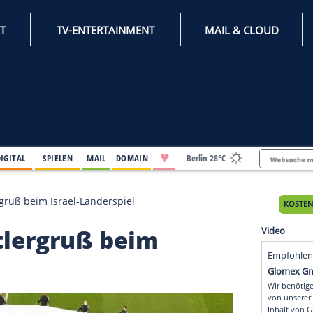
INTERNET
TV-ENTERTAINMENT
♥
IFESTYLE
DIGITAL
SPIELEN
MAIL
DOMAIN
Berli
t nach Hitlergruß beim Israel-Länderspiel
ch Hitlergruß beim