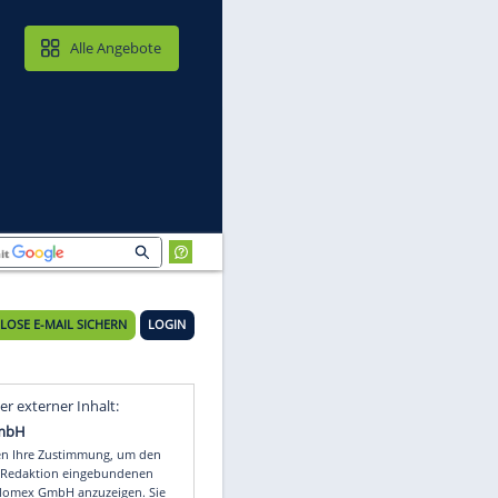
MAIL & CLOUD
Alle Angebote
n
28°C
KOSTENLOSE E-MAIL SICHERN
LOGIN
Video
Empfohlener externer Inhalt: