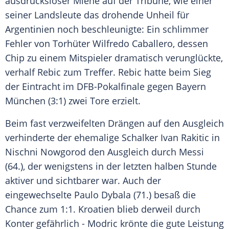
ausdrucksloser Miene auf der Tribüne, wie einer
seiner Landsleute das drohende Unheil für
Argentinien
noch beschleunigte: Ein schlimmer
Fehler von Torhüter
Wilfredo Caballero
, dessen
Chip zu einem Mitspieler dramatisch verunglückte,
verhalf
Rebic
zum Treffer.
Rebic
hatte beim Sieg
der Eintracht im
DFB-Pokalfinale
gegen
Bayern
München
(3:1) zwei Tore erzielt.
Beim fast verzweifelten Drängen auf den Ausgleich
verhinderte der ehemalige Schalker
Ivan Rakitic
in
Nischni Nowgorod
den Ausgleich durch
Messi
(64.), der wenigstens in der letzten halben Stunde
aktiver und sichtbarer war. Auch der
eingewechselte Paulo Dybala (71.) besaß die
Chance zum 1:1.
Kroatien
blieb derweil durch
Konter gefährlich -
Modric
krönte die gute Leistung