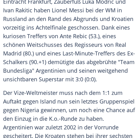
Eintracht Frankfurt
,
Zauberfuß
Luka Modric
und
Ivan Rakitic
haben
Lionel Messi
bei der WM in
Russland
an den Rand des Abgrunds und
Kroatien
vorzeitig ins Achtelfinale geschossen. Dank eines
kuriosen Treffers von
Ante Rebic
(53.), eines
schönen Weitschusses des Regisseurs von
Real
Madrid
(80.) und eines Last-Minute-Treffers des Ex-
Schalkers (90.+1) demütigte das abgebrühte "Team
Bundesliga"
Argentinien
und seinen weitgehend
unsichtbaren Superstar mit 3:0 (0:0).
Der Vize-Weltmeister muss nach dem 1:1 zum
Auftakt gegen
Island
nun sein letztes Gruppenspiel
gegen
Nigeria
gewinnen, um noch eine Chance auf
den Einzug in die K.o.-Runde zu haben.
Argentinien
war zuletzt 2002 in der Vorrunde
gescheitert. Die Kroaten stehen bei ihrer sechsten