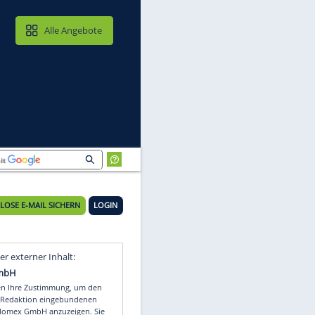
MAIL & CLOUD
Alle Angebote
KOSTENLOSE E-MAIL SICHERN
LOGIN
Video
Empfohlener externer Inhalt: