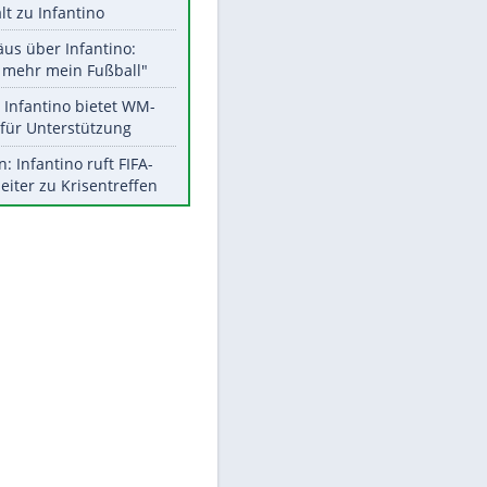
Aktuelle Ergebnisse, Tabellen
und Statistiken
Meistgelesen
"Infanti-No Go":
Pressestimmen zum Verbleib
des FIFA-Chefs
UEFA hält an FIFA-Boykott fest -
CAF hält zu Infantino
Matthäus über Infantino:
"Nicht mehr mein Fußball"