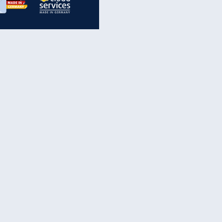
inanzen & Produkte
iscounter-Angebote
Online-Sicherheit
reenet Cloud
Ratenkredit
reenet Mail
Brutto-Netto-Rechner
reenet Webhosting
Rentenrechner
fz-Versicherung
TV-Vergleich