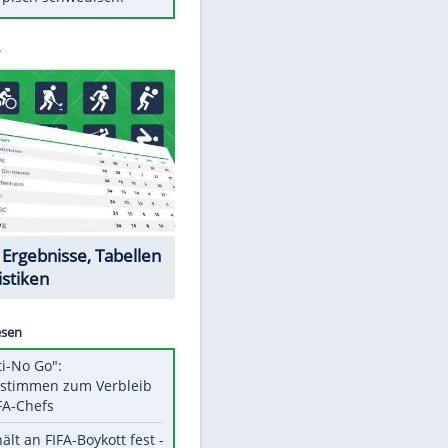
Diese Autos haben uns verlassen
Auftakt-Misere gestoppt: Berlin
gewinnt in Bochum
Mit diesen Tricks wird der Grill
ruckzuck sauber
So nutzt man alte Smartphones
sinnvoll
Das ist typisch schwedisch!
EITE
Datencenter