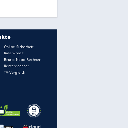
Times: Infantino bietet WM-
Finale für Unterstützung
Medien: Infantino ruft FIFA-
Mitarbeiter zu Krisentreffen