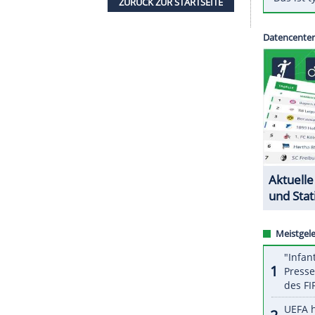
der vergangenen drei Jahre verloren: Zweimal
einmal gegen den
VfL Wolfsburg
(2015). Drei
n dem
BVB
erst vier Teams gelungen: Schalke 04
tuna Düsseldorf 1978-80), den Bayern (1984-86,
n (1989-91).
ZURÜCK ZUR STARTS