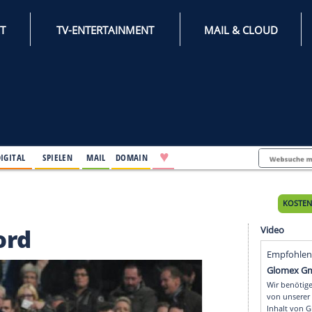
INTERNET
TV-ENTERTAINMENT
♥
IFESTYLE
DIGITAL
SPIELEN
MAIL
DOMAIN
inal-Rekord
-Rekord