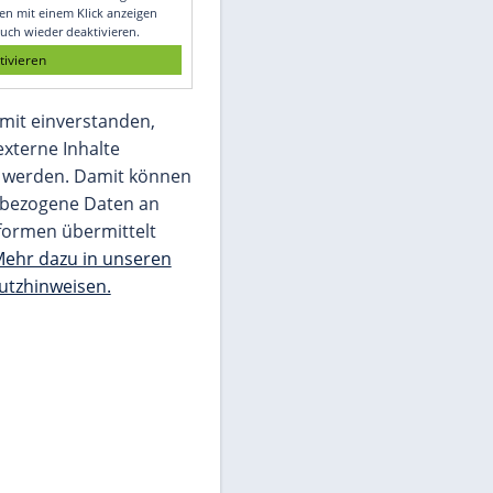
Glomex GmbH
Wir benötigen Ihre Zustimmung, um den
von unserer Redaktion eingebundenen
Inhalt von Glomex GmbH anzuzeigen. Sie
können diesen mit einem Klick anzeigen
lassen und auch wieder deaktivieren.
jetzt aktivieren
Ich bin damit einverstanden,
dass mir externe Inhalte
angezeigt werden. Damit können
personenbezogene Daten an
Drittplattformen übermittelt
werden.
Mehr dazu in unseren
Datenschutzhinweisen.