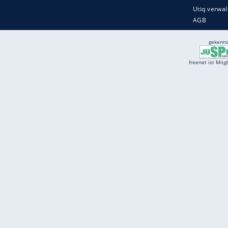
Services
Börse
Jobbörse
Spritpreis aktuell
Wetter
Ferientermine
Partnersuche
Online Angebote
freenet Mobilfunk
freenet Video