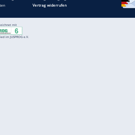
Entertainment
F
Cartoons
Spiele
D
Einbürgerungstest
Videos
f
Führerscheintest
Wissens-Quiz
f
Promi-Quiz
Witze
f
K
freenet
Kundenservice
Gender-Hinweis