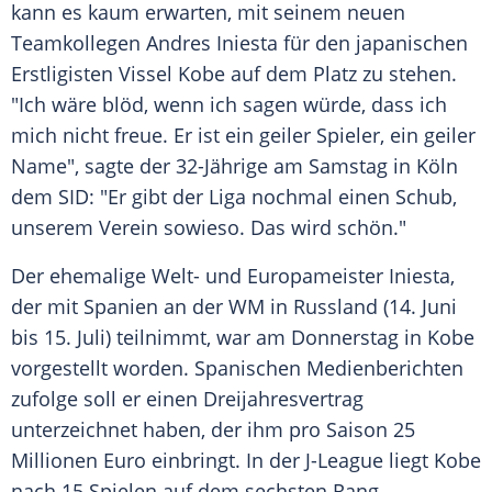
kann es kaum erwarten, mit seinem neuen
Teamkollegen
Andres Iniesta
für den japanischen
Erstligisten Vissel
Kobe
auf dem Platz zu stehen.
"Ich wäre blöd, wenn ich sagen würde, dass ich
mich nicht freue. Er ist ein geiler Spieler, ein geiler
Name", sagte der 32-Jährige am Samstag in
Köln
dem SID: "Er gibt der Liga nochmal einen Schub,
unserem Verein sowieso. Das wird schön."
Der ehemalige Welt- und Europameister
Iniesta
,
der mit Spanien an der WM in Russland (14. Juni
bis 15. Juli) teilnimmt, war am Donnerstag in
Kobe
vorgestellt worden. Spanischen Medienberichten
zufolge soll er einen Dreijahresvertrag
unterzeichnet haben, der ihm pro Saison 25
Millionen Euro einbringt. In der J-League liegt
Kobe
nach 15 Spielen auf dem sechsten Rang.