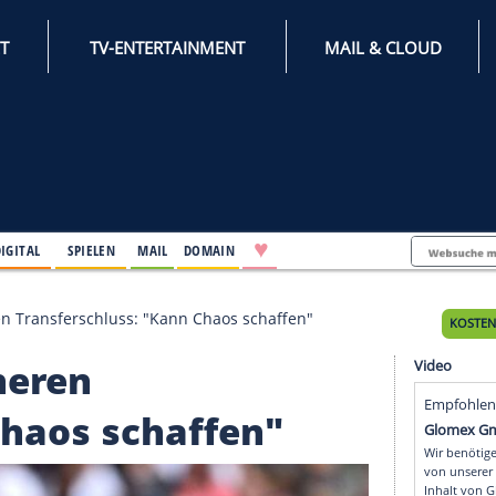
INTERNET
TV-ENTERTAINMENT
♥
IFESTYLE
DIGITAL
SPIELEN
MAIL
DOMAIN
siert früheren Transferschluss: "Kann Chaos schaffen"
t früheren