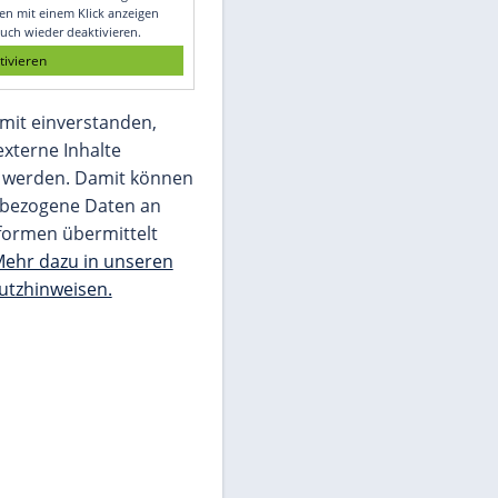
Glomex GmbH
Wir benötigen Ihre Zustimmung, um den
von unserer Redaktion eingebundenen
Inhalt von Glomex GmbH anzuzeigen. Sie
können diesen mit einem Klick anzeigen
lassen und auch wieder deaktivieren.
jetzt aktivieren
Ich bin damit einverstanden,
dass mir externe Inhalte
angezeigt werden. Damit können
personenbezogene Daten an
Drittplattformen übermittelt
werden.
Mehr dazu in unseren
Datenschutzhinweisen.