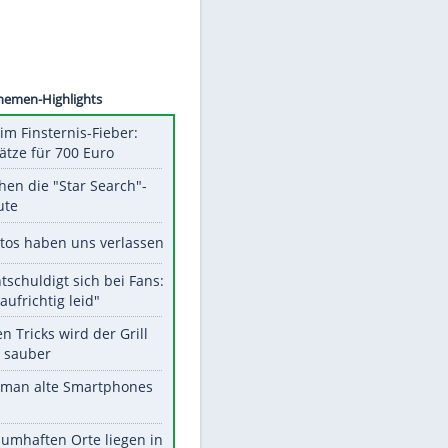
©
SID
Unsere Themen-Highlights
Spanien im Finsternis-Fieber:
Balkonplätze für 700 Euro
Das machen die "Star Search"-
Stars heute