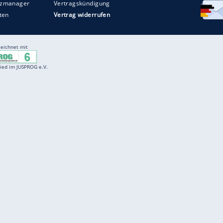
Entertainment
F
Cartoons
Spiele
D
Einbürgerungstest
Videos
f
Führerscheintest
Wissens-Quiz
f
Promi-Quiz
Witze
f
K
freenet