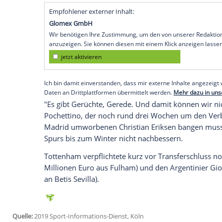
Hamburg
(SID) - "So etwas kann ein rich
sagte der Argentinier: "Das ist ein großer
hier Durcheinander anzurichten. Die
Pre
europäischen Klubs überlassen, wir steh
Um das Wettbieten vor dem Ligastart abg
bereits am Donnerstag "Deadline Day" fü
englischen Spielklassen. Wechsel von der
möglich: Die Hauptwettbewerber aus Deut
noch bis zum 2. September einkaufen un
Empfohlener externer Inhalt:
Glomex GmbH
Wir benötigen Ihre Zustimmung, um den von un
anzuzeigen. Sie können diesen mit einem Klick a
jetzt aktivieren