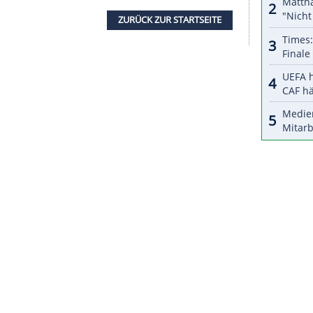
halte angezeigt werden. Damit können personenbezogene
r dazu in unseren Datenschutzhinweisen.
nnen wir nicht unsere Zeit verschwenden", sagte
m den Verbleib seiner Stars wie den von Real
ngen muss. Sollte der Däne gehen, könnten die
erschluss noch Supertalent Ryan Sessegnon (für 27
ntinier Giovani Lo Celso (16 Millionen Leihgebühr
ZURÜCK ZUR STARTS