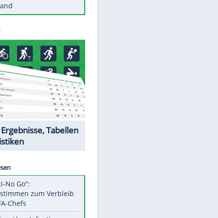
Diese Autos haben uns verlassen
Reese entschuldigt sich bei Fans:
"Tut mir aufrichtig leid"
Mit diesen Tricks wird der Grill
ruckzuck sauber
So nutzt man alte Smartphones
sinnvoll
Diese traumhaften Orte liegen in
Deutschland
Datencenter