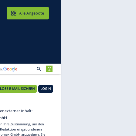
MAIL & CLOUD
Alle Angebote
KOSTENLOSE E-MAIL SICHERN
LOGIN
Video
Empfohlener externer Inhalt: