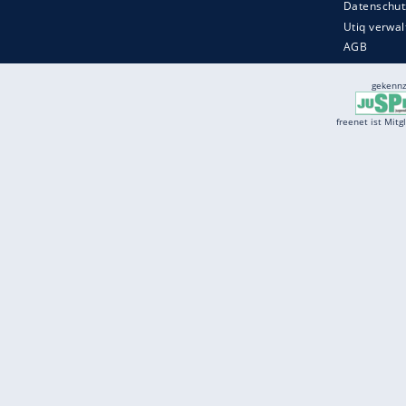
Services
Börse
Jobbörse
Spritpreis aktuell
Wetter
Ferientermine
Partnersuche
Online Angebote