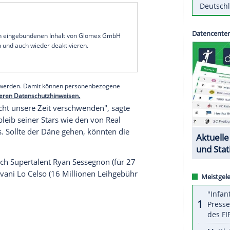
tiges Chaos in einem Klub wie unserem schaffen",
 Fehler. Wir öffnen die Tür für Klubs in
Europa
, um
mier League
darf diesen Vorteil keinen
en mit ihnen im Wettbewerb."
eschlossen zu wissen, war in der
Premier League
r Neuverpflichtungen in den beiden höchsten
 Inseln ins Ausland sind hingegen weiterhin
schland, Spanien, Italien und Frankreich dürfen
d damit auch um Stars in England werben.
serer Redaktion eingebundenen Inhalt von Glomex GmbH
nzeigen lassen und auch wieder deaktivieren.