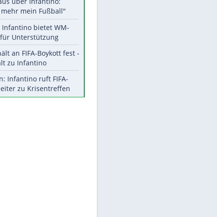
Aktuelle Ergebnisse, Tabellen
und Statistiken
Meistgelesen
"Infanti-No Go":
Pressestimmen zum Verbleib
des FIFA-Chefs
Matthäus über Infantino:
"Nicht mehr mein Fußball"
EITE
Times: Infantino bietet WM-