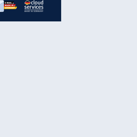
inanzen & Produkte
iscounter-Angebote
Online-Sicherheit
reenet Cloud
Ratenkredit
reenet Mail
Brutto-Netto-Rechner
reenet Webhosting
Rentenrechner
fz-Versicherung
TV-Vergleich