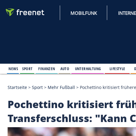
MOBILFUNK
NEWS
SPORT
FINANZEN
AUTO
UNTERHALTUNG
L
Startseite
>
Sport
>
Mehr Fußball
>
Pochettino kriti
Pochettino kritisier