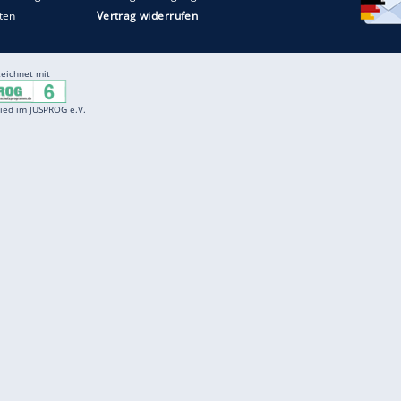
Entertainment
F
Cartoons
Spiele
D
Einbürgerungstest
Videos
f
Führerscheintest
Wissens-Quiz
f
Promi-Quiz
Witze
f
K
freenet
Kundenservice
Gender-Hinweis