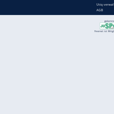
Services
Börse
Jobbörse
Spritpreis aktuell
Wetter
Ferientermine
Partnersuche
Online Angebote
freenet Mobilfunk
freenet Video