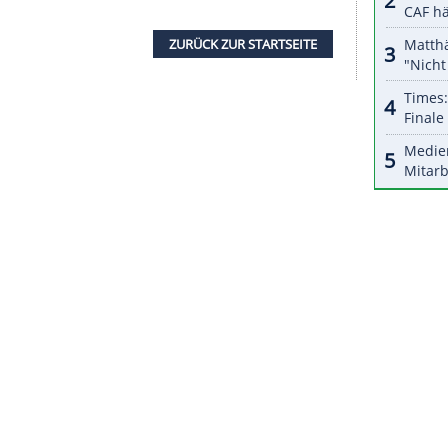
n der Frauen-Bundesliga und für den Deutschen
e die Nationalteams aus Bahrain und Katar.
erinnen getroffen", berichtete
Staab
, "noch sind
fehlen noch. Wir müssen nun zu einer Einheit
 sammeln."
t verboten gewesen, Fußball zu spielen und
gen. Dies änderte sich zuletzt Schritt für Schritt.
t, seit November 2020 gibt es zudem eine
ZURÜCK ZUR STARTS