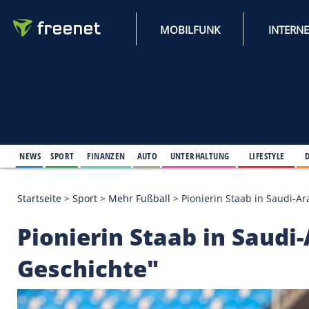
MOBILFUNK
NEWS
SPORT
FINANZEN
AUTO
UNTERHALTUNG
L
Startseite
>
Sport
>
Mehr Fußball
>
Pionierin Staab
Pionierin Staab in S