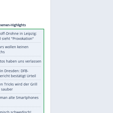
©
SID
Unsere Themen-Highlights
Sprengstoff-Drohne in Leipzig:
Russland sieht "Provokation"
Diese Stars wollen keinen
Nachwuchs