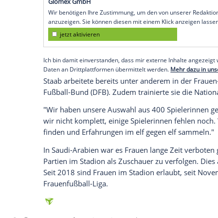
Riad (SID) - Die deutsche Trainerin "Wir 
Mädchen haben noch niemals in Teams mit 
Leidenschaft, Engagement und Bereitschaf
Nachrichten-Agentur AFP.
Man arbeite jetzt an besserer Organisat
erstes Spiel soll - hoffentlich - im komm
Fußballlehrerin.
Empfohlener externer Inhalt:
Glomex GmbH
Wir benötigen Ihre Zustimmung, um den von un
anzuzeigen. Sie können diesen mit einem Klick a
jetzt aktivieren
Ich bin damit einverstanden, dass mir externe In
Daten an Drittplattformen übermittelt werden.
Meh