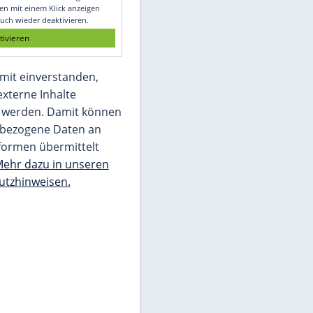
Glomex GmbH
Wir benötigen Ihre Zustimmung, um den
von unserer Redaktion eingebundenen
Inhalt von Glomex GmbH anzuzeigen. Sie
können diesen mit einem Klick anzeigen
lassen und auch wieder deaktivieren.
jetzt aktivieren
Ich bin damit einverstanden,
dass mir externe Inhalte
angezeigt werden. Damit können
personenbezogene Daten an
Drittplattformen übermittelt
werden.
Mehr dazu in unseren
Datenschutzhinweisen.