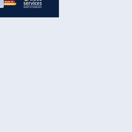
inanzen & Produkte
iscounter-Angebote
Online-Sicherheit
reenet Cloud
Ratenkredit
reenet Mail
Brutto-Netto-Rechner
reenet Webhosting
Rentenrechner
fz-Versicherung
TV-Vergleich