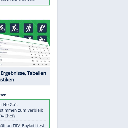
Diese Autos haben uns verlassen
Randale in Dresden: DFB-
Bundesgericht bestätigt Urteil
Mit diesen Tricks wird der Grill
ruckzuck sauber
So nutzt man alte Smartphones
sinnvoll
Das ist typisch schwedisch!
Datencenter