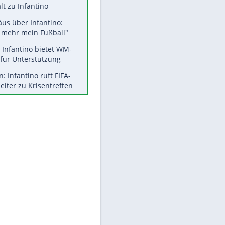
Aktuelle Ergebnisse, Tabellen
und Statistiken
Meistgelesen
"Infanti-No Go":
Pressestimmen zum Verbleib
des FIFA-Chefs
UEFA hält an FIFA-Boykott fest -
CAF hält zu Infantino
EITE
Matthäus über Infantino:
"Nicht mehr mein Fußball"