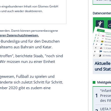
leben Geschichte in
Saudi-Arabien
, denn die
elf Spielerinnen gespielt. Sie sind voller
t", sagte die 62-Jährige im Interview der
ion und mehr Strukturierung, so
Staab
. "Unser
enden Februar stattfinden", berichtete die
serer Redaktion eingebundenen Inhalt von Glomex GmbH
nzeigen lassen und auch wieder deaktivieren.
halte angezeigt werden. Damit können personenbezogene
r dazu in unseren Datenschutzhinweisen.