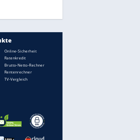
Times: Infantino bietet WM-
Finale für Unterstützung
Medien: Infantino ruft FIFA-
Mitarbeiter zu Krisentreffen