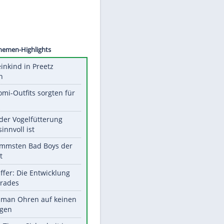
©
SID
Unsere Themen-Highlights
Totes Kleinkind in Preetz
gefunden
Diese Promi-Outfits sorgten für
Aufruhr!