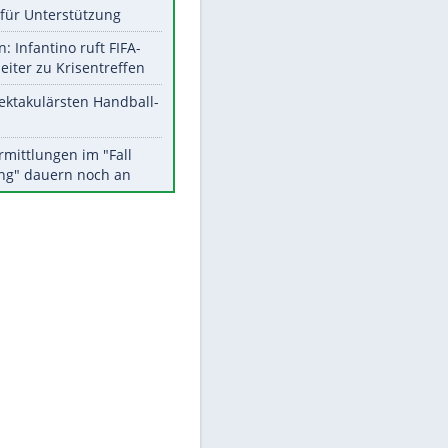
Aktuelle Ergebnisse, Tabellen
und Statistiken
Meistgelesen
Matthäus über Infantino:
"Nicht mehr mein Fußball"
Times: Infantino bietet WM-
Finale für Unterstützung
Medien: Infantino ruft FIFA-