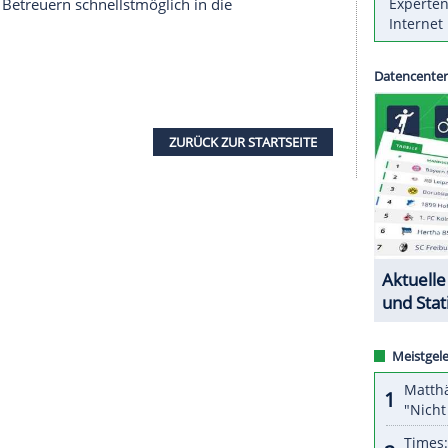
FL
) setzt angesichts der drohenden Omikron-Welle
ndringliche Empfehlung zur Booster-Impfung.
lbetrieb analysiert aktuelle Entwicklungen und
ezug auf das Coronavirus selbstverständlich
tationen und damit derzeit hinsichtlich der
ag auf SID-Anfrage mit.
wird die
DFL
in enger Abstimmung mit der Task
klungen reagieren – vor allem für den Fall von
ie
DFL
hat allen Klubs erneut dringend empfohlen,
ainern und Betreuern schnellstmöglich in die
ZURÜCK ZUR STARTS