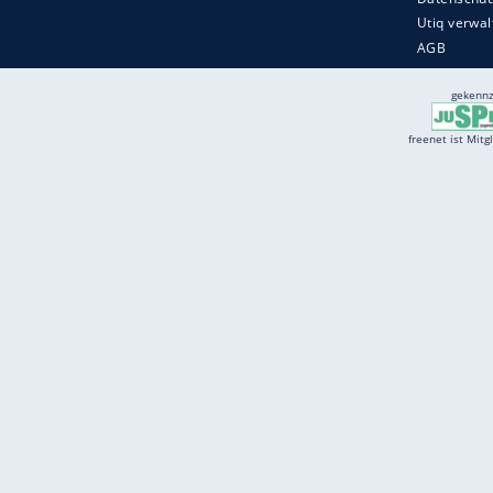
Services
Börse
Jobbörse
Spritpreis aktuell
Wetter
Ferientermine
Partnersuche
Online Angebote
freenet Mobilfunk
freenet Video