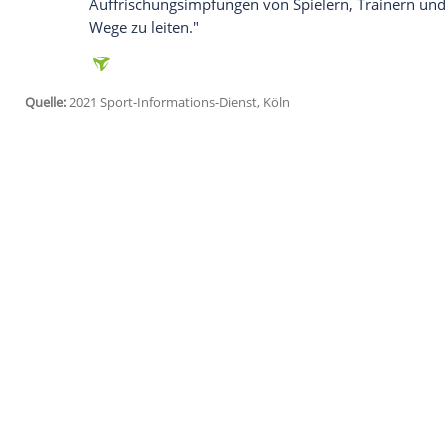
Köln
(SID) - Die
Deutsche Fußball Liga
(
D
auf engmaschige Beobachtung und die ei
"Die Task Force Sportmedizin/Sonderspie
neue wissenschaftliche Erkenntnisse in B
permanent, das gilt auch in Bezug auf Mu
Omikron-Variante", teilte die
DFL
am Mont
"Wie schon seit Ausbruch der Pandemie 
Force gegebenenfalls auf aktuelle Entwic
erkennbaren Trends", hieß es weiter: "D
Auffrischungsimpfungen von Spielern, Tr
Wege zu leiten."
Quelle:
2021 Sport-Informations-Dienst, Köln