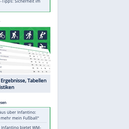
Was bei der Vogelfütterung
wirklich sinnvoll ist
Die schlimmsten Bad Boys der
Sportwelt
Im Zeitraffer: Die Entwicklung
des Lenkrades
So sollte man Ohren auf keinen
Fall reinigen
Experten-Tipps: Sicherheit im
Internet
Datencenter
EITE