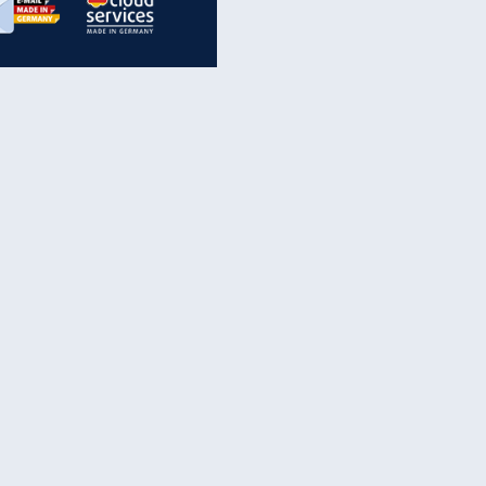
inanzen & Produkte
iscounter-Angebote
Online-Sicherheit
reenet Cloud
Ratenkredit
reenet Mail
Brutto-Netto-Rechner
reenet Webhosting
Rentenrechner
fz-Versicherung
TV-Vergleich