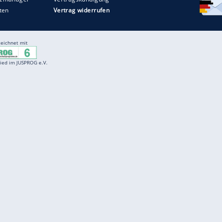
Entertainment
F
Cartoons
Spiele
D
Einbürgerungstest
Videos
f
Führerscheintest
Wissens-Quiz
f
Promi-Quiz
Witze
f
K
freenet
Kundenservice
Gender-Hinweis