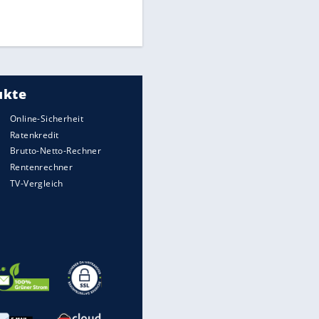
Mitarbeiter zu Krisentreffen
Die spektakulärsten Handball-
Bilder
DFB: Ermittlungen im "Fall
Freigang" dauern noch an