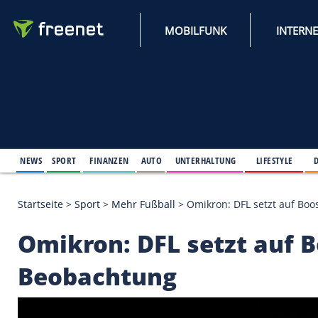
MOBILFUNK
NEWS
SPORT
FINANZEN
AUTO
UNTERHALTUNG
L
Startseite
>
Sport
>
Mehr Fußball
>
Omikron: DFL se
Omikron: DFL setzt 