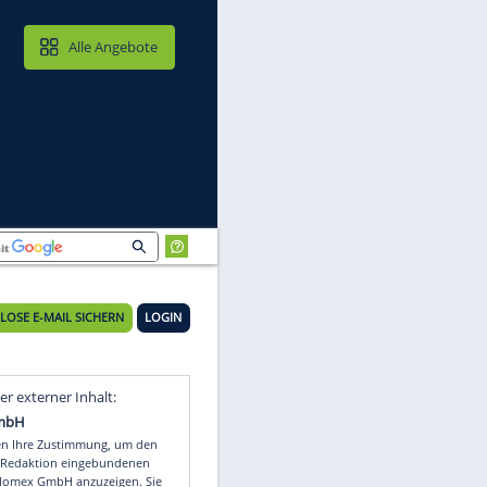
MAIL & CLOUD
Alle Angebote
KOSTENLOSE E-MAIL SICHERN
LOGIN
Video
Empfohlener externer Inhalt: