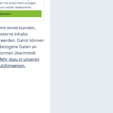
Glomex GmbH
Wir benötigen Ihre Zustimmung, um den
von unserer Redaktion eingebundenen
Inhalt von Glomex GmbH anzuzeigen. Sie
können diesen mit einem Klick anzeigen
lassen und auch wieder deaktivieren.
jetzt aktivieren
Ich bin damit einverstanden,
dass mir externe Inhalte
angezeigt werden. Damit können
personenbezogene Daten an
Drittplattformen übermittelt
werden.
Mehr dazu in unseren
Datenschutzhinweisen.