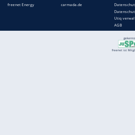
Services
Börse
Jobbörse
Spritpreis aktuell
Wetter
Ferientermine
Partnersuche
Online Angebote