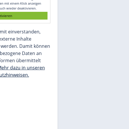
Glomex GmbH
Wir benötigen Ihre Zustimmung, um den
von unserer Redaktion eingebundenen
Inhalt von Glomex GmbH anzuzeigen. Sie
können diesen mit einem Klick anzeigen
lassen und auch wieder deaktivieren.
jetzt aktivieren
Ich bin damit einverstanden,
dass mir externe Inhalte
angezeigt werden. Damit können
personenbezogene Daten an
Drittplattformen übermittelt
werden.
Mehr dazu in unseren
Datenschutzhinweisen.