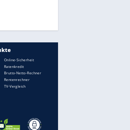
Times: Infantino bietet WM-
Finale für Unterstützung
Medien: Infantino ruft FIFA-
Mitarbeiter zu Krisentreffen
Matthäus über Infantino:
"Nicht mehr mein Fußball"