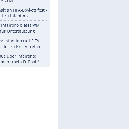
Aktuelle Ergebnisse, Tabellen
und Statistiken
Meistgelesen
"Infanti-No Go":
Pressestimmen zum Verbleib
des FIFA-Chefs
UEFA hält an FIFA-Boykott fest -
CAF hält zu Infantino