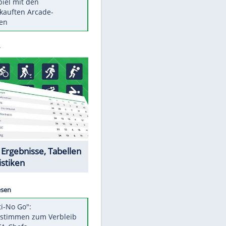
Die größten Mythen über
Medikamente
Berlins Matchwinner Grönning:
"Veränderte Perspektive"
Vorsicht: Diese 17 Dinge hassen
Katzen
Illegales Asphalt-Kartell muss
Mio-Strafe zahlen
Memo-Spiel mit den
meistverkauften Arcade-
Maschinen
EITE
Datencenter