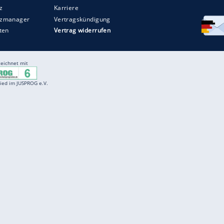
Entertainment
F
Cartoons
Spiele
D
Einbürgerungstest
Videos
f
Führerscheintest
Wissens-Quiz
f
Promi-Quiz
Witze
f
K
freenet