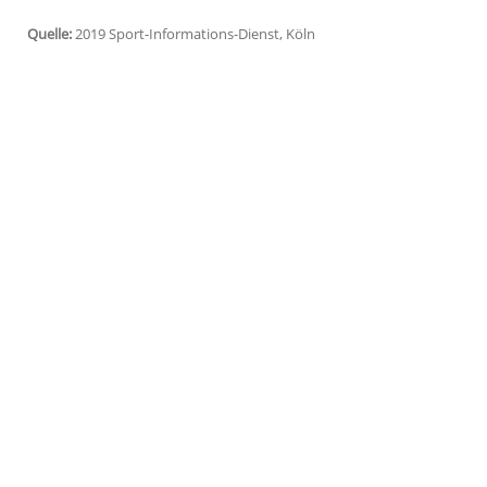
Frankfurt/Main
(SID) - "Wir sind sehr zu
Digital Innovations, die Erfahrungen se
vergangenen Wochenende zwischen de
Produktion der Bilder setzten die
DFL
Dig
zusätzliche Spezialkameras mit besondere
Das 9:16-Format ist vor allem für die N
geeignet. Zu weitergehenden Plänen nac
Angaben.
Quelle:
2019 Sport-Informations-Dienst, Köln