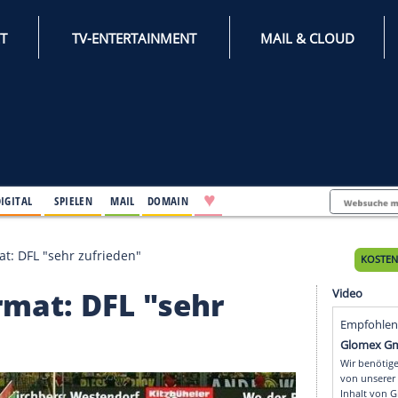
INTERNET
TV-ENTERTAINMENT
♥
IFESTYLE
DIGITAL
SPIELEN
MAIL
DOMAIN
schirmformat: DFL "sehr zufrieden"
rmformat: DFL "sehr