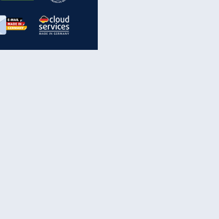
inanzen & Produkte
iscounter-Angebote
Online-Sicherheit
reenet Cloud
Ratenkredit
reenet Mail
Brutto-Netto-Rechner
reenet Webhosting
Rentenrechner
fz-Versicherung
TV-Vergleich