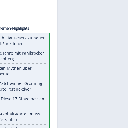
©
SID
Unsere Themen-Highlights
US-Senat billigt Gesetz zu neuen
Russland-Sanktionen
Durch die Jahre mit Panikrocker
Udo Lindenberg