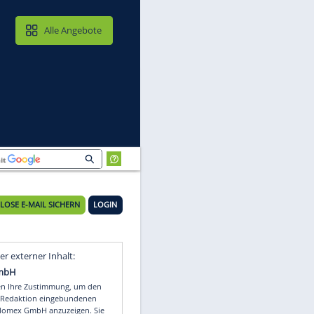
MAIL & CLOUD
Alle Angebote
KOSTENLOSE E-MAIL SICHERN
LOGIN
Video
Empfohlener externer Inhalt: