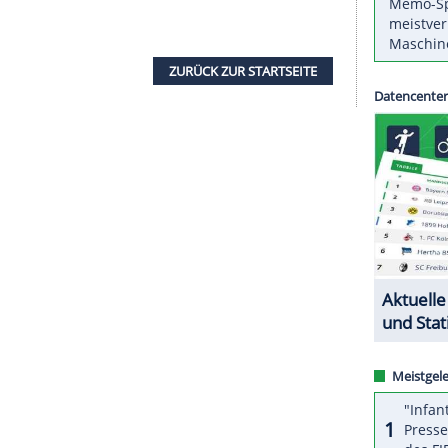
frieden", kommentierte
Andreas Heyden
, EVP
iner DFL-Gruppe beim Bundesliga-Spiel am
m
VfL Wolfsburg
und
Werder Bremen
. Für die
ital Sports und
DFL
Sportcast wurden fünf
n Stativen geneigt.
utzung auf Smartphones und in Social Media
h einer internen Auswertung machte die
DFL
keine
ZURÜCK ZUR STARTS