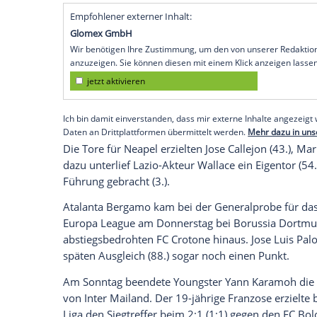
Neapel
(SID) - Der
SSC Neapel
hat die Tab
zurückerobert und weiter
Selbstvertraue
getankt. Das Team von Trainer
Maurizio 
4:1 (1:1) und überholte mit dem achten 
Turin
.
Neapel
liegt mit 63 Punkten einen Zähle
Weltmeister
Sami Khedira
2:0 beim
AC F
Donnerstag empfängt
Neapel
im Hinspie
deutschen Vizemeister.
Empfohlener externer Inhalt:
Glomex GmbH
Wir benötigen Ihre Zustimmung, um den von un
anzuzeigen. Sie können diesen mit einem Klick a
jetzt aktivieren