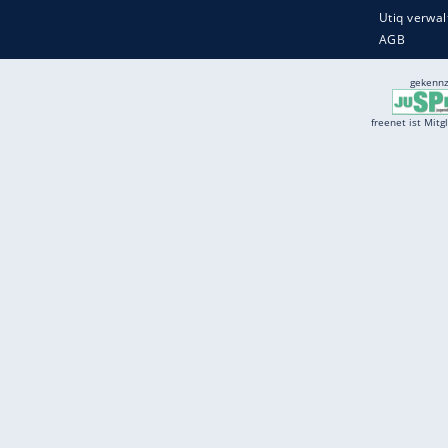
Services
Börse
Jobbörse
Spritpreis aktuell
Wetter
Ferientermine
Partnersuche
Online Angebote
freenet Mobilfunk
freenet Video