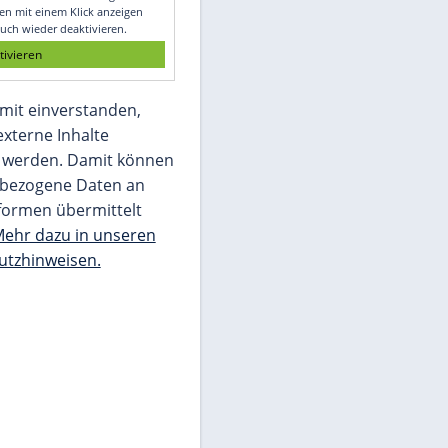
Glomex GmbH
Wir benötigen Ihre Zustimmung, um den
von unserer Redaktion eingebundenen
Inhalt von Glomex GmbH anzuzeigen. Sie
können diesen mit einem Klick anzeigen
lassen und auch wieder deaktivieren.
jetzt aktivieren
Ich bin damit einverstanden,
dass mir externe Inhalte
angezeigt werden. Damit können
personenbezogene Daten an
Drittplattformen übermittelt
werden.
Mehr dazu in unseren
Datenschutzhinweisen.