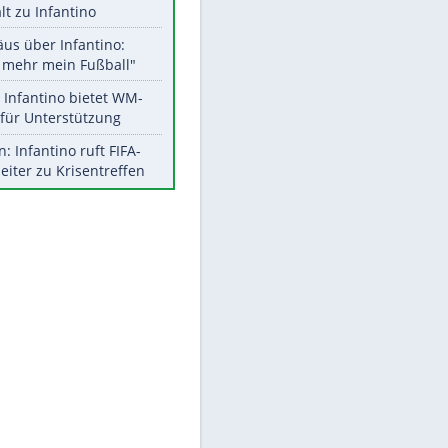
Aktuelle Ergebnisse, Tabellen
und Statistiken
Meistgelesen
"Infanti-No Go":
Pressestimmen zum Verbleib
des FIFA-Chefs
UEFA hält an FIFA-Boykott fest -
CAF hält zu Infantino
Matthäus über Infantino:
"Nicht mehr mein Fußball"