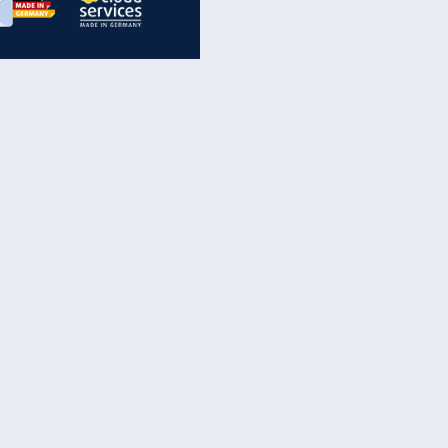
inanzen & Produkte
iscounter-Angebote
Online-Sicherheit
reenet Cloud
Ratenkredit
reenet Mail
Brutto-Netto-Rechner
reenet Webhosting
Rentenrechner
fz-Versicherung
TV-Vergleich