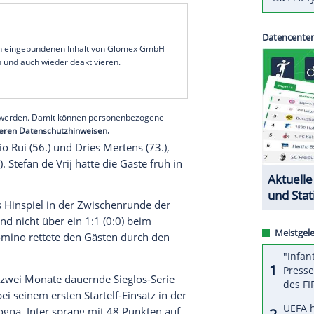
ellenführung in der italienischen Serie A
n
vor dem Europa-League-Duell gegen
RB Leipzig
Sarri
gewann das Spitzenspiel gegen
Lazio Rom
Ligasieg in Serie wieder Rekordmeister
Juventus
r vor
Juve
, das am Freitag mit dem deutschen
lorenz
gewann.
Lazio
hat 46 Punkte. Am
l der Europa-League-Zwischenrunde den
serer Redaktion eingebundenen Inhalt von Glomex GmbH
nzeigen lassen und auch wieder deaktivieren.