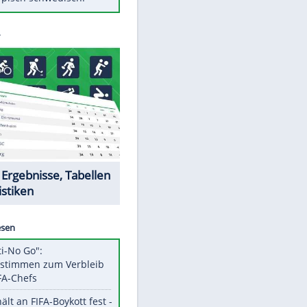
Diese Autos haben uns verlassen
Randale in Dresden: DFB-
Bundesgericht bestätigt Urteil
Mit diesen Tricks wird der Grill
ruckzuck sauber
So nutzt man alte Smartphones
sinnvoll
Das ist typisch schwedisch!
Datencenter