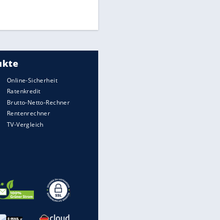
Times: Infantino bietet WM-
Finale für Unterstützung
EITE
Medien: Infantino ruft FIFA-
Mitarbeiter zu Krisentreffen