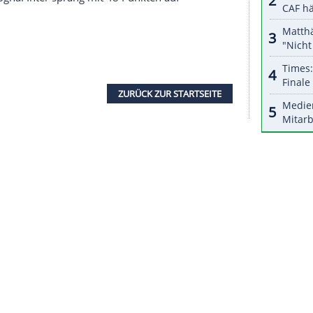
halte angezeigt werden. Damit können personenbezogene
r dazu in unseren Datenschutzhinweisen.
n
(43.),
Mario Rui
(56.) und
Dries Mertens
(73.),
igentor (54.).
Stefan de Vrij
hatte die Gäste früh in
obe für das Hinspiel in der Zwischenrunde der
ia Dortmund nicht über ein 1:1 (0:0) beim
se Luis Palomino
rettete den Gästen durch den
Punkt.
ramoh die zwei Monate dauernde Sieglos-Serie
 erzielte bei seinem ersten Startelf-Einsatz in der
n den FC Bologna. Inter sprang mit 48 Punkten auf