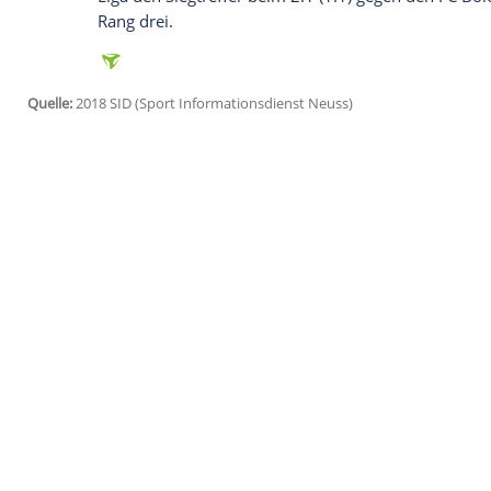
Ich bin damit einverstanden, dass mir externe In
Daten an Drittplattformen übermittelt werden.
Meh
Die Tore für
Neapel
erzielten
Jose
Callejo
dazu unterlief Lazio-Akteur Wallace ein E
Führung gebracht (3.).
Atalanta
Bergamo
kam bei der Generalpr
Europa League
am Donnerstag bei Boruss
abstiegsbedrohten FC Crotone hinaus.
Jo
späten Ausgleich (88.) sogar noch einen 
Am Sonntag beendete Youngster Yann Ka
von Inter Mailand. Der 19-jährige Franzose
Liga den Siegtreffer beim 2:1 (1:1) gege
Rang drei.