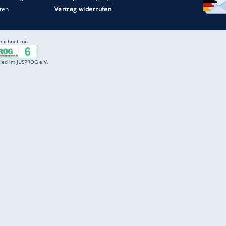
Entertainment
F
Cartoons
Spiele
D
Einbürgerungstest
Videos
f
Führerscheintest
Wissens-Quiz
f
Promi-Quiz
Witze
f
K
freenet
Kundenservice
Gender-Hinweis