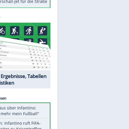
Berger im Wandel der Zeit
Todsünden im Restaurant
Die teuersten Neuzugänge der
BVB-Geschichte
Die gruseligsten Ort der Welt
Daten zwischen Windows und
Android austauschen
Ein Hyperschall-Jet für die Straße
Datencenter