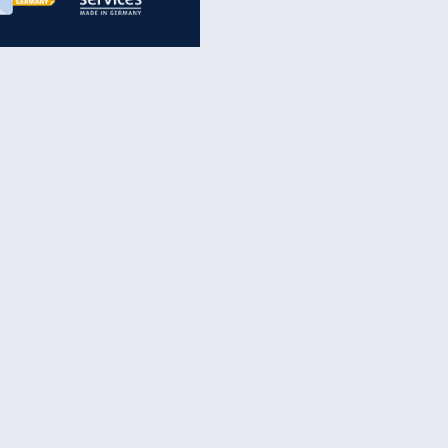
inanzen & Produkte
iscounter-Angebote
Online-Sicherheit
reenet Cloud
Ratenkredit
reenet Mail
Brutto-Netto-Rechner
reenet Webhosting
Rentenrechner
fz-Versicherung
TV-Vergleich