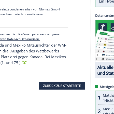
schaltet. Der
Außenseiter
besiegte den
:0 und trifft im
Finale
am
Sonntag
auf
Mexiko
,
ada
gewann.
 vierten Minute der
Nachspielzeit
- und
t
des US-Nationaltrainers
Mauricio Pochettino
.
r Argentinier und sprach von einer "wirklich
serer Redaktion eingebundenen Inhalt von Glomex GmbH
nzeigen lassen und auch wieder deaktivieren.
halte angezeigt werden. Damit können personenbezogene