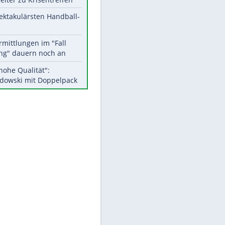
Aktuelle Ergebnisse, Tabellen
und Statistiken
EITE
Meistgelesen
Matthäus über Infantino:
"Nicht mehr mein Fußball"
Medien: Infantino ruft FIFA-
Mitarbeiter zu Krisentreffen
Die spektakulärsten Handball-
Bilder