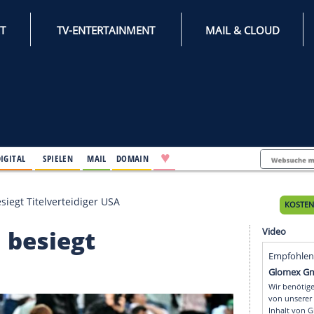
INTERNET
TV-ENTERTAINMENT
♥
IFESTYLE
DIGITAL
SPIELEN
MAIL
DOMAIN
 Panama besiegt Titelverteidiger USA
nama besiegt