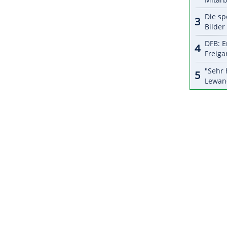
r dazu in unseren Datenschutzhinweisen.
aaten
Kanada
und
Mexiko
Mitausrichter der WM-
e bisherigen drei Ausgaben des
Wettbewerbs
Sonntag
um Platz drei gegen
Kanada
. Bei Mexikos
 getroffen (1. und 75.).
ZURÜCK ZUR STARTS