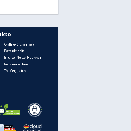
DFB: Ermittlungen im "Fall
Freigang" dauern noch an
"Sehr hohe Qualität":
Lewandowski mit Doppelpack