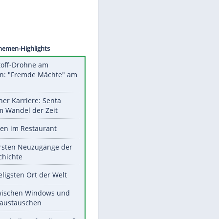
©
SID
Unsere Themen-Highlights
Sprengstoff-Drohne am
Flughafen: "Fremde Mächte" am
Werk?
Bilder einer Karriere: Senta