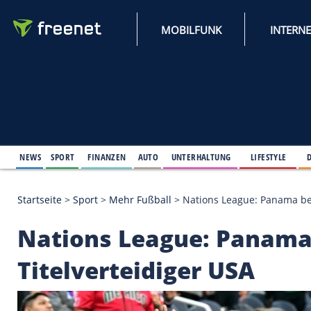
MOBILFUNK
NEWS
SPORT
FINANZEN
AUTO
UNTERHALTUNG
L
Startseite
>
Sport
>
Mehr Fußball
>
Nations League:
Nations League: Pa