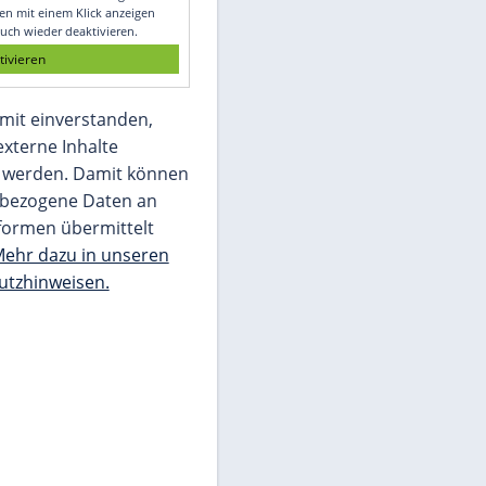
Glomex GmbH
Wir benötigen Ihre Zustimmung, um den
von unserer Redaktion eingebundenen
Inhalt von Glomex GmbH anzuzeigen. Sie
können diesen mit einem Klick anzeigen
lassen und auch wieder deaktivieren.
jetzt aktivieren
Ich bin damit einverstanden,
dass mir externe Inhalte
angezeigt werden. Damit können
personenbezogene Daten an
Drittplattformen übermittelt
werden.
Mehr dazu in unseren
Datenschutzhinweisen.