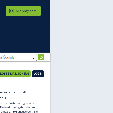
MAIL & CLOUD
Alle Angebote
KOSTENLOSE E-MAIL SICHERN
LOGIN
Video
Empfohlener externer Inhalt: