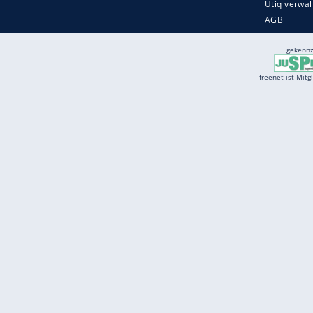
Services
Börse
Jobbörse
Spritpreis aktuell
Wetter
Ferientermine
Partnersuche
Online Angebote
freenet Mobilfunk
freenet Video