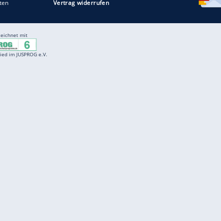
Entertainment
F
Cartoons
Spiele
D
Einbürgerungstest
Videos
f
Führerscheintest
Wissens-Quiz
f
Promi-Quiz
Witze
f
K
freenet
Kundenservice
Gender-Hinweis