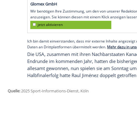
Überraschung
gesorgt und die
USA
ausge
Titelverteidiger
durch ein spätes Tor mit 1
das im zweiten
Halbfinale
2:0 gegen
Kan
Cecilio Waterman traf für
Panama
in der
vermasselte so auch das
Pflichtspieldebü
"Ich bin sehr, sehr enttäuscht", sagte de
schmerzhaften" Niederlage.
Empfohlener externer Inhalt:
Glomex GmbH
Wir benötigen Ihre Zustimmung, um den von un
anzuzeigen. Sie können diesen mit einem Klick a
jetzt aktivieren
Ich bin damit einverstanden, dass mir externe In