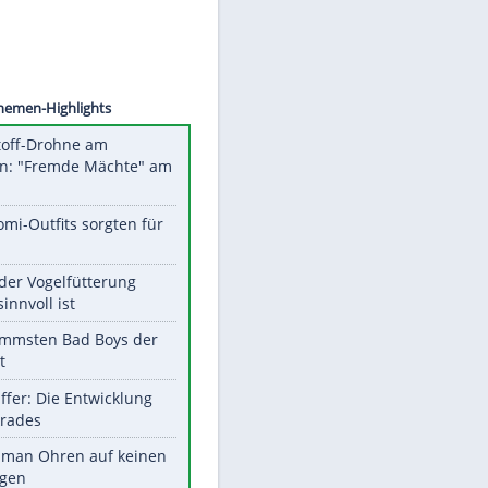
©
SID
Unsere Themen-Highlights
Sprengstoff-Drohne am
Flughafen: "Fremde Mächte" am
Werk?
Diese Promi-Outfits sorgten für