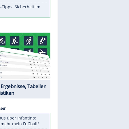
Aufruhr!
Was bei der Vogelfütterung
wirklich sinnvoll ist
Die schlimmsten Bad Boys der
Sportwelt
Im Zeitraffer: Die Entwicklung
des Lenkrades
So sollte man Ohren auf keinen
Fall reinigen
Experten-Tipps: Sicherheit im
Internet
Datencenter