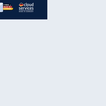
inanzen & Produkte
iscounter-Angebote
Online-Sicherheit
reenet Cloud
Ratenkredit
reenet Mail
Brutto-Netto-Rechner
reenet Webhosting
Rentenrechner
fz-Versicherung
TV-Vergleich