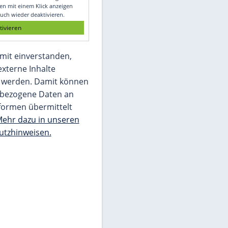
Glomex GmbH
Wir benötigen Ihre Zustimmung, um den
von unserer Redaktion eingebundenen
Inhalt von Glomex GmbH anzuzeigen. Sie
können diesen mit einem Klick anzeigen
lassen und auch wieder deaktivieren.
jetzt aktivieren
Ich bin damit einverstanden,
dass mir externe Inhalte
angezeigt werden. Damit können
personenbezogene Daten an
Drittplattformen übermittelt
werden.
Mehr dazu in unseren
Datenschutzhinweisen.