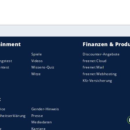
2.). In Bergamo erzielte Lorenzo Pellegrini (16.)
dische Youngster Donny van de Beek (25.) von
s.
ZURÜCK ZUR STARTS