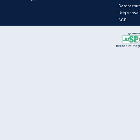
Services
Börse
Jobbörse
Spritpreis aktuell
Wetter
Ferientermine
Partnersuche
Online Angebote