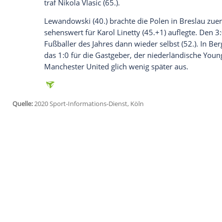
Ich bin damit einverstanden, dass mir externe In
Daten an Drittplattformen übermittelt werden.
Meh
In Gruppe 2 schlug Dänemark
England
üb
Punkten gleichauf mit den Three Lions, d
Dritter sind.
Englands
Innenverteidiger
H
Gelb-Rote Karte. Erster in der Gruppe ist 
Romelu Lukaku
(9./38, Elfmeter) besiegte
Für die Portugiesen trafen in Abwesenhe
Erkrankung am Dienstag bekannt geworde
(44./72.) gegen die Schweden. Im ander
Antonie Griezmann (8.) und Kylian Mbapp
traf Nikola Vlasic (65.).
Lewandowski
(40.) brachte die Polen in B
sehenswert für Karol Linetty (45.+1) auf