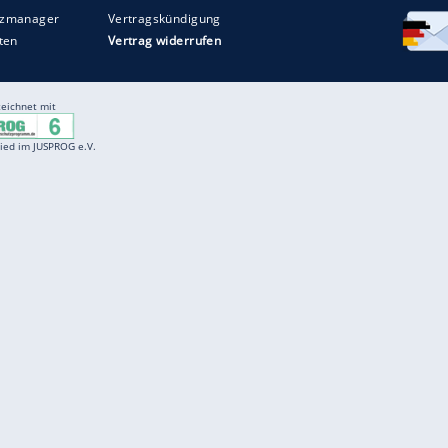
Entertainment
F
Cartoons
Spiele
D
Einbürgerungstest
Videos
f
Führerscheintest
Wissens-Quiz
f
Promi-Quiz
Witze
f
K
freenet