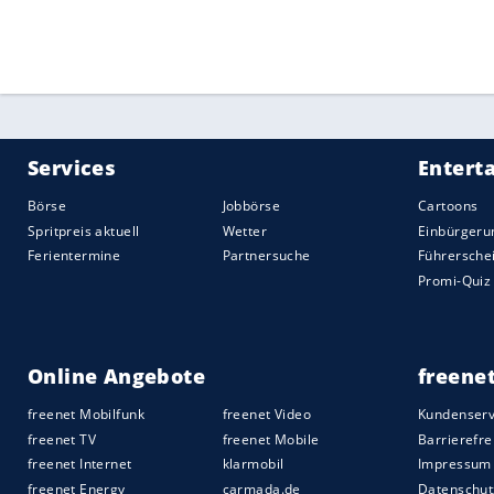
Fußballer des Jahres dann wieder selbst (5
das 1:0 für die Gastgeber, der niederlän
Manchester United glich wenig später au
Quelle:
2020 Sport-Informations-Dienst, Köln