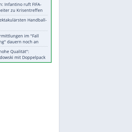
Aktuelle Ergebnisse, Tabellen
und Statistiken
Meistgelesen
Matthäus über Infantino:
"Nicht mehr mein Fußball"
Medien: Infantino ruft FIFA-
Mitarbeiter zu Krisentreffen