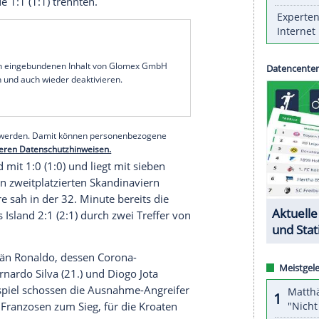
Patient
Cristiano Ronaldo
,
Robert Lewandowski
aldo
dem Europameister in der Nations League
e, führte
Bayern Münchens
Star-Stürmer die
zu einem 3:0 (2:0) gegen
Bosnien-Herzegowina
.
in EM-Gegner der deutschen
auflage des WM-Finales von 2018 in
Kroatien
mit
l
und Frankreich mit jeweils zehn Punkten an der
n führen derweil die Gruppe 1 der Division mit
e Niederlande 1:1 (1:1) trennten.
serer Redaktion eingebundenen Inhalt von Glomex GmbH
nzeigen lassen und auch wieder deaktivieren.