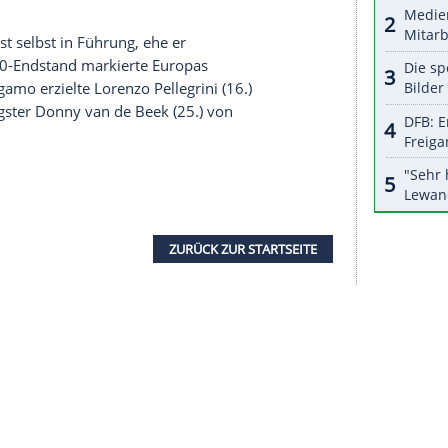
halte angezeigt werden. Damit können personenbezogene
r dazu in unseren Datenschutzhinweisen.
erraschend mit 1:0 (1:0) und liegt mit sieben
ie hinter den zweitplatzierten Skandinaviern
arry Maguire
sah in der 32. Minute bereits die
Belgien, das Island 2:1 (2:1) durch zwei Treffer von
.
it von Kapitän
Ronaldo
, dessen Corona-
n war, Bernardo Silva (21.) und Diogo Jota
en Gruppenspiel schossen die Ausnahme-Angreifer
e (79.) die Franzosen zum Sieg, für die Kroaten
reslau zuerst selbst in Führung, ehe er
legte. Den 3:0-Endstand markierte Europas