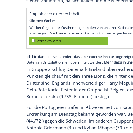
Berlin
(SID) -
Portugal
siegt ohne Corona-
mit einer Gala-Vorstellung: Während
Ron
beim 3:0 (2:0)-Sieg gegen Schweden fehlt
Polen mit zwei Toren und einer Vorlage 
Weltmeister Frankreich, neben
Portugal
e
Nationalmannschaft, gewann in der Neu
2:1 (1:0).
Durch ihre beiden Erfolge stehen
Portuga
Spitze der Gruppe 3 der Liga A. Die Pole
sieben Zählern an, da sich Italien und di
Empfohlener externer Inhalt:
Glomex GmbH
Wir benötigen Ihre Zustimmung, um den von un
anzuzeigen. Sie können diesen mit einem Klick a
jetzt aktivieren