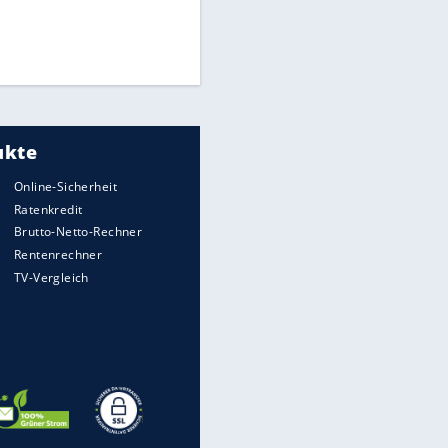
Die spektakulärsten Handball-
Bilder
DFB: Ermittlungen im "Fall
Freigang" dauern noch an
"Sehr hohe Qualität":
Lewandowski mit Doppelpack
EITE