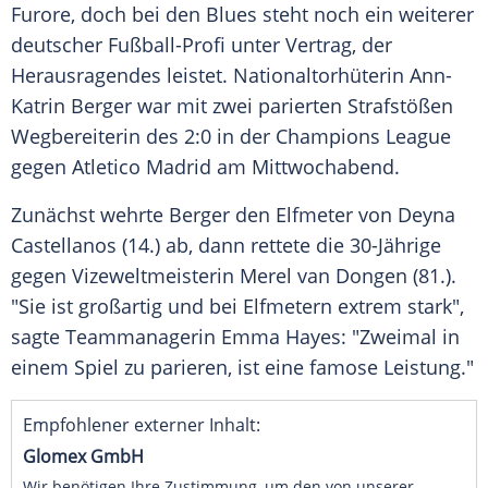
Furore, doch bei den Blues steht noch ein weiterer
deutscher Fußball-Profi unter Vertrag, der
Herausragendes leistet. Nationaltorhüterin
Ann-
Katrin Berger
war mit zwei parierten
Strafstößen
Wegbereiterin des 2:0 in der
Champions League
gegen
Atletico Madrid
am Mittwochabend.
Zunächst wehrte
Berger
den
Elfmeter
von Deyna
Castellanos (14.) ab, dann rettete die 30-Jährige
gegen Vizeweltmeisterin Merel van Dongen (81.).
"Sie ist großartig und bei
Elfmetern
extrem stark",
sagte Teammanagerin
Emma Hayes
: "Zweimal in
einem Spiel zu parieren, ist eine famose Leistung."
Empfohlener externer Inhalt:
Glomex GmbH
Wir benötigen Ihre Zustimmung, um den von unserer