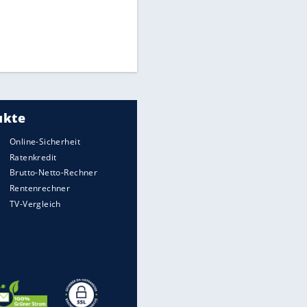
Times: Infantino bietet WM-
Finale für Unterstützung
Medien: Infantino ruft FIFA-
Mitarbeiter zu Krisentreffen
Matthäus über Infantino:
"Nicht mehr mein Fußball"