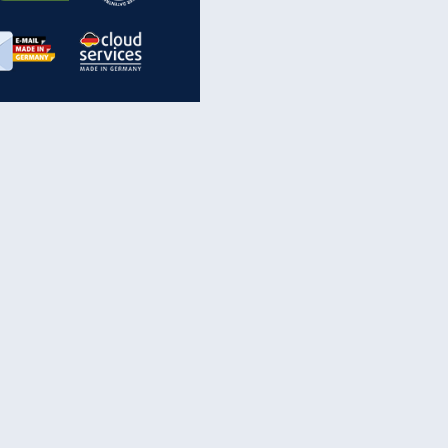
inanzen & Produkte
iscounter-Angebote
Online-Sicherheit
reenet Cloud
Ratenkredit
reenet Mail
Brutto-Netto-Rechner
reenet Webhosting
Rentenrechner
fz-Versicherung
TV-Vergleich