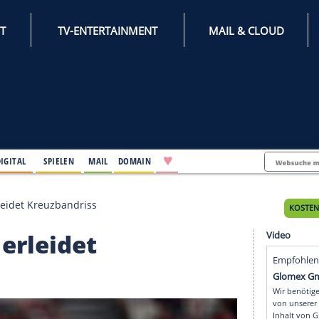
INTERNET
TV-ENTERTAINMENT
♥
IFESTYLE
DIGITAL
SPIELEN
MAIL
DOMAIN
in Gwinn erleidet Kreuzbandriss
winn erleidet