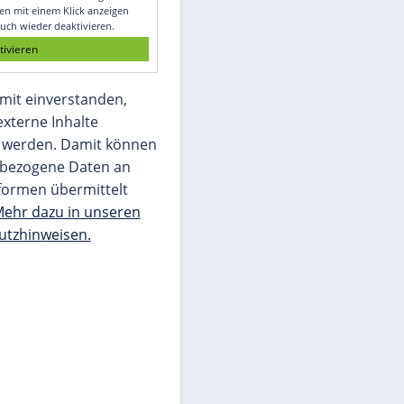
Glomex GmbH
Wir benötigen Ihre Zustimmung, um den
von unserer Redaktion eingebundenen
Inhalt von Glomex GmbH anzuzeigen. Sie
können diesen mit einem Klick anzeigen
lassen und auch wieder deaktivieren.
jetzt aktivieren
Ich bin damit einverstanden,
dass mir externe Inhalte
angezeigt werden. Damit können
personenbezogene Daten an
Drittplattformen übermittelt
werden.
Mehr dazu in unseren
Datenschutzhinweisen.