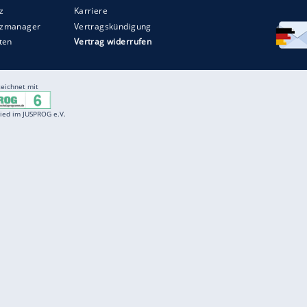
Entertainment
F
Cartoons
Spiele
D
Einbürgerungstest
Videos
f
Führerscheintest
Wissens-Quiz
f
Promi-Quiz
Witze
f
K
freenet