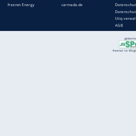
Services
Börse
Jobbörse
Spritpreis aktuell
Wetter
Ferientermine
Partnersuche
Online Angebote