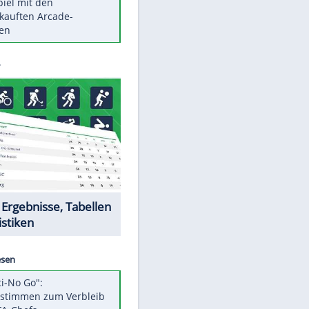
Die größten Mythen über
Medikamente
Berlins Matchwinner Grönning:
"Veränderte Perspektive"
Vorsicht: Diese 17 Dinge hassen
Katzen
Illegales Asphalt-Kartell muss
Mio-Strafe zahlen
Memo-Spiel mit den
EITE
meistverkauften Arcade-
Maschinen
Datencenter