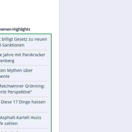
©
SID
Unsere Themen-Highlights
US-Senat billigt Gesetz zu neuen
Russland-Sanktionen
Durch die Jahre mit Panikrocker
Udo Lindenberg