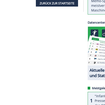
gangenen Mittwoch im Training der deutschen
zugezogen und war sofort zurückgereist. Für die
t es nach 2021 bereits der zweite Kreuzbandriss.
und wir fühlen alle mit ihr", sagte die sportliche
ch. "Wir werden sie bei allem so gut wir können
."
ZURÜCK ZUR STARTS