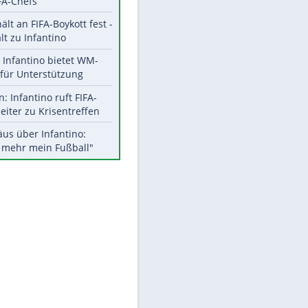
Aktuelle Ergebnisse, Tabellen
und Statistiken
Meistgelesen
"Infanti-No Go":
Pressestimmen zum Verbleib
des FIFA-Chefs
UEFA hält an FIFA-Boykott fest -
CAF hält zu Infantino