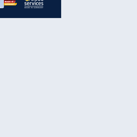
inanzen & Produkte
iscounter-Angebote
Online-Sicherheit
reenet Cloud
Ratenkredit
reenet Mail
Brutto-Netto-Rechner
reenet Webhosting
Rentenrechner
fz-Versicherung
TV-Vergleich