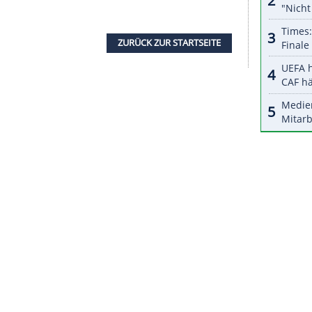
serer Redaktion eingebundenen Inhalt von Glomex GmbH
nzeigen lassen und auch wieder deaktivieren.
halte angezeigt werden. Damit können personenbezogene
r dazu in unseren Datenschutzhinweisen.
chlagene Benjamin Henrichs, der an Knieproblemen
lematik mit dem 23-Jährigen zunehmend
roße Probleme im Knie. Wir müssen besprechen,
n Zustand, dass er immer mit Schmerzen spielt",
ZURÜCK ZUR STARTS