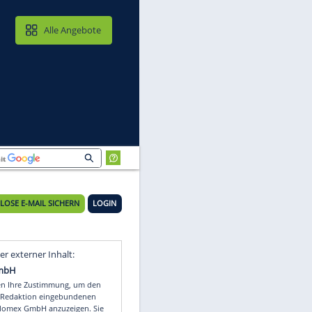
MAIL & CLOUD
Alle Angebote
men"
KOSTENLOSE E-MAIL SICHERN
LOGIN
Video
Empfohlener externer Inhalt: