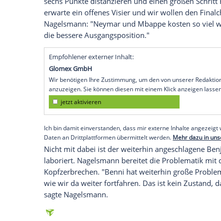
Köln
(SID) - Trainer
Julian Nagelsmann
vo
Champions-League-Spiel beim französis
durch die Rückkehr der Superstars
Kylia
Aufgabe. "Wenn
Neymar
und
Mbappe
zu
die beiden. Grundsätzlich erwarte ich, w
auftreten wie in einem Finale", sagte
Nag
Dienstag (21.00 Uhr/Sky).
Das Hinspiel vor drei Wochen hatte
Leipz
weiteren Erfolg könnten die Sachsen da
sechs Punkte distanzieren und einen groß
erwarte ein offenes Visier und wir wolle
Nagelsmann
: "
Neymar
und
Mbappe
kost
die bessere Ausgangsposition."
Empfohlener externer Inhalt:
Glomex GmbH