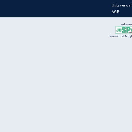
Services
Börse
Jobbörse
Spritpreis aktuell
Wetter
Ferientermine
Partnersuche
Online Angebote
freenet Mobilfunk
freenet Video