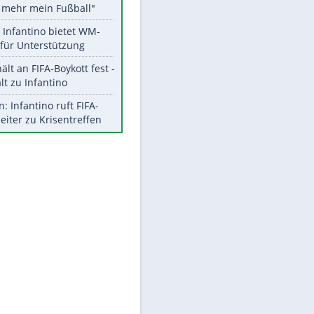
Aktuelle Ergebnisse, Tabellen
und Statistiken
Meistgelesen
"Infanti-No Go":
Pressestimmen zum Verbleib
des FIFA-Chefs
Matthäus über Infantino:
"Nicht mehr mein Fußball"
Times: Infantino bietet WM-
EITE
Finale für Unterstützung