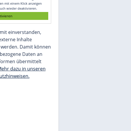
Glomex GmbH
Wir benötigen Ihre Zustimmung, um den
von unserer Redaktion eingebundenen
Inhalt von Glomex GmbH anzuzeigen. Sie
können diesen mit einem Klick anzeigen
lassen und auch wieder deaktivieren.
jetzt aktivieren
Ich bin damit einverstanden,
dass mir externe Inhalte
angezeigt werden. Damit können
personenbezogene Daten an
Drittplattformen übermittelt
werden.
Mehr dazu in unseren
Datenschutzhinweisen.