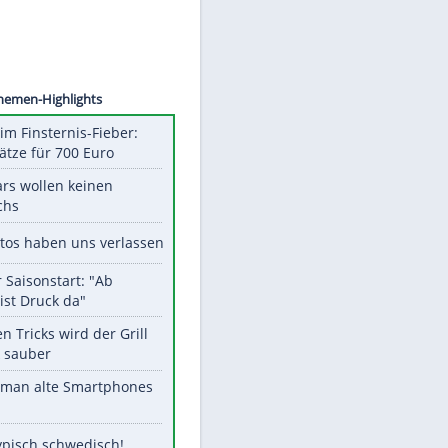
©
SID
Unsere Themen-Highlights
Spanien im Finsternis-Fieber:
Balkonplätze für 700 Euro
Diese Stars wollen keinen
Nachwuchs