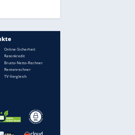
UEFA hält an FIFA-Boykott fest -
CAF hält zu Infantino
Medien: Infantino ruft FIFA-
Mitarbeiter zu Krisentreffen