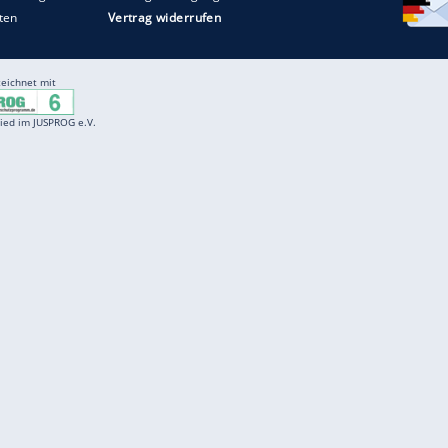
Entertainment
F
Cartoons
Spiele
D
Einbürgerungstest
Videos
f
Führerscheintest
Wissens-Quiz
f
Promi-Quiz
Witze
f
K
freenet
Kundenservice
Gender-Hinweis