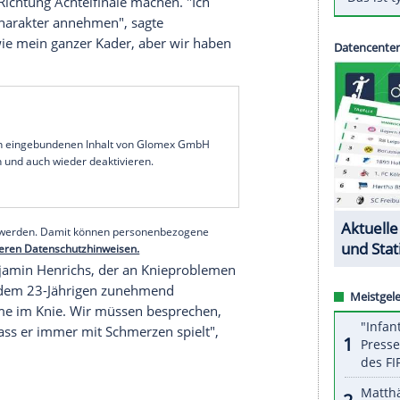
m Fußball-Bundesligisten
RB Leipzig
erwartet im
chen Serienmeister
Paris St. Germain
nicht nur
n Mbappe
(21) und
Neymar
(28) eine schwere
rückkommen, fokussiert sich viel vom Spiel auf
enn sie von Finale sprechen, dass sie auch
elsmann
vor dem Spiel im Prinzenparkstadion am
ig
zu Hause mit 2:1 gewonnen, mit einem
s Team von Trainer
Thomas Tuchel
bereits auf
en Schritt Richtung Achtelfinale machen. "Ich
n den
Finalcharakter
annehmen", sagte
en so viel wie mein ganzer Kader, aber wir haben