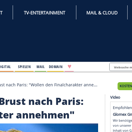
INTERNET
TV-ENTERTAINMENT
♥
IFESTYLE
DIGITAL
SPIELEN
MAIL
DOMAIN
reiter Brust nach Paris: "Wollen den Finalcharakter anneh
ter Brust nach Paris: