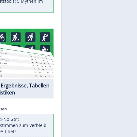
Was bei der Vogelfütterung
wirklich sinnvoll ist
"Infanti-No Go": Pressestimmen
zum Verbleib des FIFA-Chefs
Im Zeitraffer: Die Entwicklung
des Lenkrades
Lebensmittel, die nicht schlecht
werden
Sicherheitstools: 5 Mythen im
Check
Datencenter