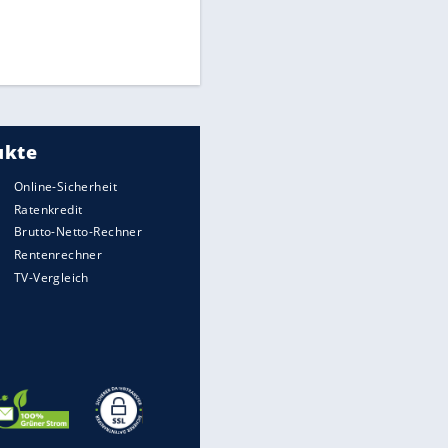
Times: Infantino bietet WM-
Finale für Unterstützung
Medien: Infantino ruft FIFA-
Mitarbeiter zu Krisentreffen
DFB: Ermittlungen im "Fall
Freigang" dauern noch an