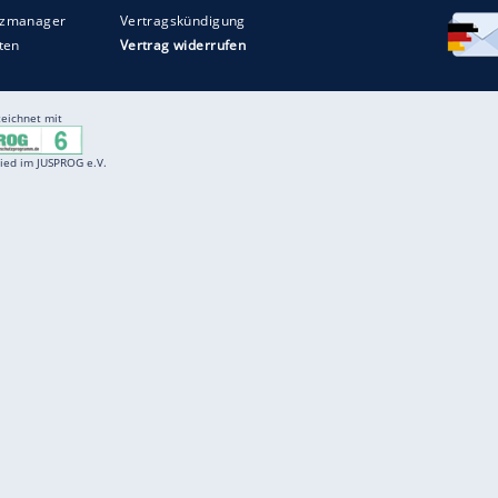
Entertainment
F
Cartoons
Spiele
D
Einbürgerungstest
Videos
f
Führerscheintest
Wissens-Quiz
f
Promi-Quiz
Witze
f
K
freenet