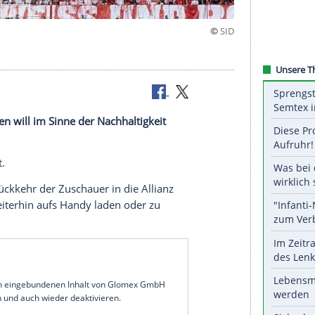
s um
ern München
will im Sinne der
Nachhaltigkeit
n.