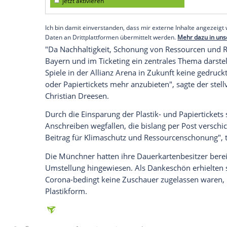
München (SID) - Das teilte der Verein a
Sobald die Entwicklung der
Pandemie
wi
Arena
zulasse, sollen die Fans ihre Tick
Hause selbst ausdrucken dürfen.
Empfohlener externer Inhalt:
Glomex GmbH
Wir benötigen Ihre Zustimmung, um den von un
anzuzeigen. Sie können diesen mit einem Klick a
jetzt aktivieren
Ich bin damit einverstanden, dass mir externe In
Daten an Drittplattformen übermittelt werden.
Meh
"Da
Nachhaltigkeit
,
Schonung
von Resso
Bayern
und im
Ticketing
ein zentrales Th
Spiele in der
Allianz Arena
in Zukunft kei