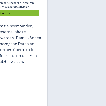
Glomex GmbH
Wir benötigen Ihre Zustimmung, um den
von unserer Redaktion eingebundenen
Inhalt von Glomex GmbH anzuzeigen. Sie
können diesen mit einem Klick anzeigen
lassen und auch wieder deaktivieren.
jetzt aktivieren
Ich bin damit einverstanden,
dass mir externe Inhalte
angezeigt werden. Damit können
personenbezogene Daten an
Drittplattformen übermittelt
werden.
Mehr dazu in unseren
Datenschutzhinweisen.