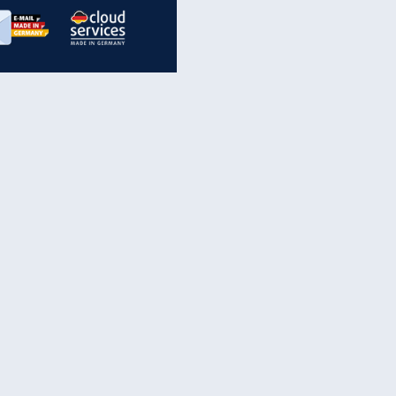
inanzen & Produkte
iscounter-Angebote
Online-Sicherheit
reenet Cloud
Ratenkredit
reenet Mail
Brutto-Netto-Rechner
reenet Webhosting
Rentenrechner
fz-Versicherung
TV-Vergleich