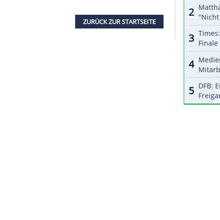
te der stellvertretende
Vorstandsvorsitzende
Jan-
piertickets sollen rund 350.000 gedruckte
st verschickt wurden. "Das ist ein wertvoller
honung", teilte
Dreesen
mit.
tzer bereits vor einigen Tagen auf die
n
erhielten sie für die aktuelle Spielzeit, in der
en waren, letztmals eine Jahreskarte in
ZURÜCK ZUR STARTS