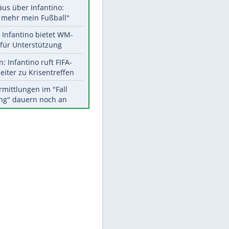
Aktuelle Ergebnisse, Tabellen
und Statistiken
Meistgelesen
"Infanti-No Go":
Pressestimmen zum Verbleib
des FIFA-Chefs
Matthäus über Infantino:
"Nicht mehr mein Fußball"
EITE