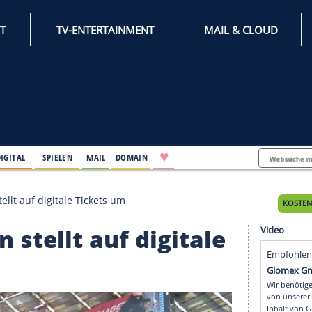
INTERNET
TV-ENTERTAINMENT
♥
IFESTYLE
DIGITAL
SPIELEN
MAIL
DOMAIN
FC Bayern stellt auf digitale Tickets um
ayern stellt auf digita