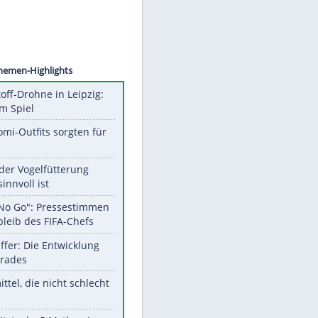
©
SID
Unsere Themen-Highlights
Sprengstoff-Drohne in Leipzig:
Semtex im Spiel
Diese Promi-Outfits sorgten für
Aufruhr!