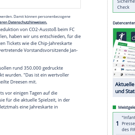
m Montag mit.
eder eine
Rückkehr
der
Zuschauer
in die
Allianz
ets zudem weiterhin aufs
Handy
laden oder zu
serer Redaktion eingebundenen Inhalt von Glomex GmbH
nzeigen lassen und auch wieder deaktivieren.
halte angezeigt werden. Damit können personenbezogene
r dazu in unseren Datenschutzhinweisen.
urcen und
Reduktion
von CO2-Ausstoß beim
FC
ema darstellen, haben wir uns entschieden, für die
ne gedruckten Tickets wie die Chip-Jahreskarte