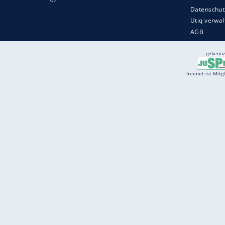
Services
Börse
Jobbörse
Spritpreis aktuell
Wetter
Ferientermine
Partnersuche
Online Angebote