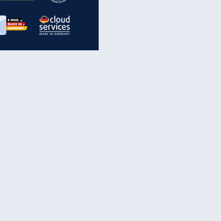
inanzen & Produkte
iscounter-Angebote
Online-Sicherheit
reenet Cloud
Ratenkredit
reenet Mail
Brutto-Netto-Rechner
reenet Webhosting
Rentenrechner
fz-Versicherung
TV-Vergleich