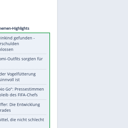
©
SID
Unsere Themen-Highlights
Totes Kleinkind gefunden -
Fremdverschulden
ausgeschlossen
Diese Promi-Outfits sorgten für