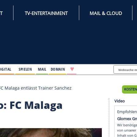
INTERNET
TV-ENTERTAINMENT
♥
IFESTYLE
DIGITAL
SPIELEN
MAIL
DOMAIN
Sexvideo: FC Malaga entlässt Trainer Sanchez
video: FC Malaga