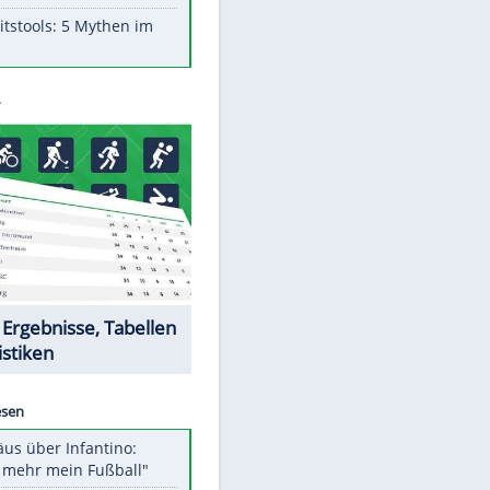
Aufruhr!
Was bei der Vogelfütterung
wirklich sinnvoll ist
"Infanti-No Go": Pressestimmen
zum Verbleib des FIFA-Chefs
Im Zeitraffer: Die Entwicklung
des Lenkrades
Lebensmittel, die nicht schlecht
werden
Sicherheitstools: 5 Mythen im
Check
Datencenter