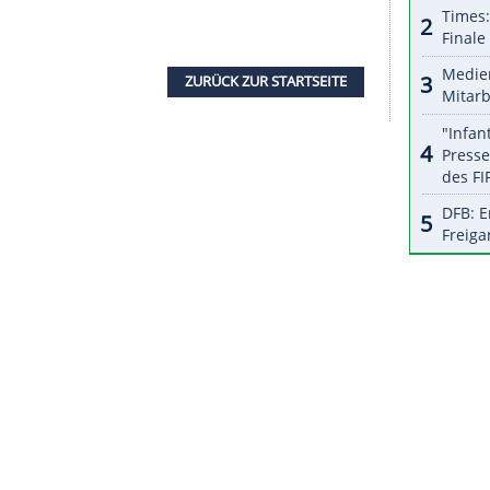
halte angezeigt werden. Damit können personenbezogene
r dazu in unseren Datenschutzhinweisen.
stag ein 41-jähriger Mann aus
Malaga
von der
, das Video verbreitet zu haben.
2019 übernommen und den Aufstieg mit dem
, der 2013 im Viertelfinale dramatisch an
p verpasst. Als Spieler stand er unter anderem
d
unter Vertrag. Mit den Königlichen gewann