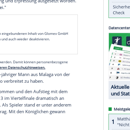
tligist
FC Malaga
hat seinen Trainer
Victor
t aufgetauchten
Sexvideos
aus disziplinarischen
. Dies teilte der andalusische Klub am
ie Entscheidung sei auch aus Rücksicht auf die
aden zu minimieren, hieß es in der offiziellen
bisherige Co-Trainer
Sergio Pellicer
.
ächst suspendiert, nachdem im Internet ein
ach halbnackt zu sehen war. Der Trainer hatte
zu dem Vorfall geäußert: "Ich bin einem
t Belästigung und Erpressung ausgesetzt worden.
en der
Polizei
."
serer Redaktion eingebundenen Inhalt von Glomex GmbH
nzeigen lassen und auch wieder deaktivieren.