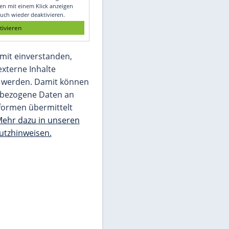
Glomex GmbH
Wir benötigen Ihre Zustimmung, um den
von unserer Redaktion eingebundenen
Inhalt von Glomex GmbH anzuzeigen. Sie
können diesen mit einem Klick anzeigen
lassen und auch wieder deaktivieren.
jetzt aktivieren
Ich bin damit einverstanden,
dass mir externe Inhalte
angezeigt werden. Damit können
personenbezogene Daten an
Drittplattformen übermittelt
werden.
Mehr dazu in unseren
Datenschutzhinweisen.