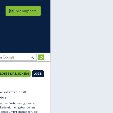
MAIL & CLOUD
Alle Angebote
KOSTENLOSE E-MAIL SICHERN
LOGIN
Video
Empfohlener externer Inhalt: