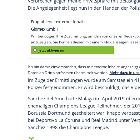
Madrid
(SID) - Der spanische Fußball-Zwei
Sanchez
del Amo wegen eines im Interne
Gründen mit sofortiger Wirkung entlassen
Samstagabend auf seiner Homepage mit. D
Mannschaft getroffen worden, um den Sch
Erklärung. Als neuer Coach fungiert der 
Der
FC Malaga
hatte
Sanchez
del Amo zun
Sexvideo
aufgetaucht war, in dem der Co
sich selbst über die Sozialen Netzwerke 
Verbrechen gegen meine Privatsphäre mi
Die Angelegenheit liegt nun in den Händ
Empfohlener externer Inhalt:
Glomex GmbH
Wir benötigen Ihre Zustimmung, um den von un
anzuzeigen. Sie können diesen mit einem Klick a