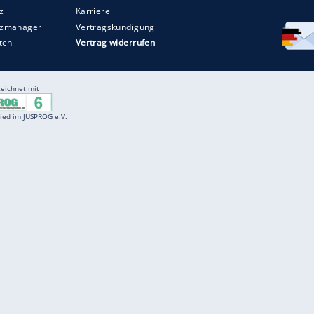
Entertainment
F
Cartoons
Spiele
D
Einbürgerungstest
Videos
f
Führerscheintest
Wissens-Quiz
f
Promi-Quiz
Witze
f
K
freenet