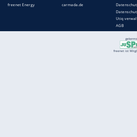
Services
Börse
Jobbörse
Spritpreis aktuell
Wetter
Ferientermine
Partnersuche
Online Angebote