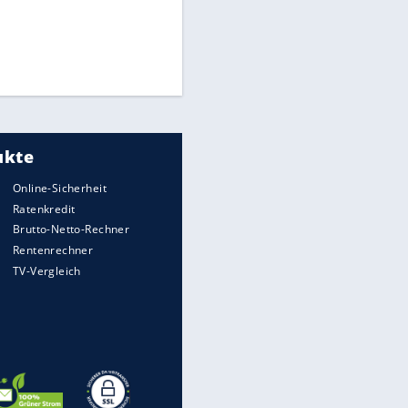
Medien: Infantino ruft FIFA-
EITE
Mitarbeiter zu Krisentreffen
"Infanti-No Go":
Pressestimmen zum Verbleib
des FIFA-Chefs
DFB: Ermittlungen im "Fall
Freigang" dauern noch an