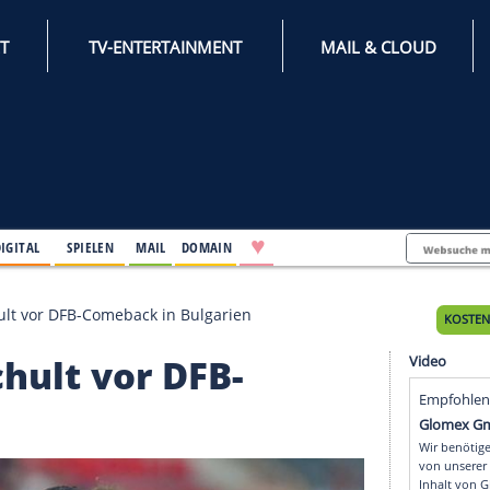
INTERNET
TV-ENTERTAINMENT
♥
IFESTYLE
DIGITAL
SPIELEN
MAIL
DOMAIN
Jahren: Schult vor DFB-Comeback in Bulgarien
n: Schult vor DFB-