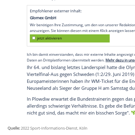
auf ihr Länderspiel-Comeback freuen. Bu
an, dass die 31-Jährige im abschließend
Dienstag (18.30 Uhr/ARD One) anstelle 
im Tor stehen wird.
"Wir rotieren auch im Tor. Wenn Almuth ge
Chance nutzen, dass sie endlich auch für
Plowdiw über ihre Nummer zwei vom US-K
Verletzungen oder Corona einen geplante
OP und Babypause immer wieder verhind
Empfohlener externer Inhalt:
Glomex GmbH
Wir benötigen Ihre Zustimmung, um den von un
anzuzeigen. Sie können diesen mit einem Klick a
jetzt aktivieren