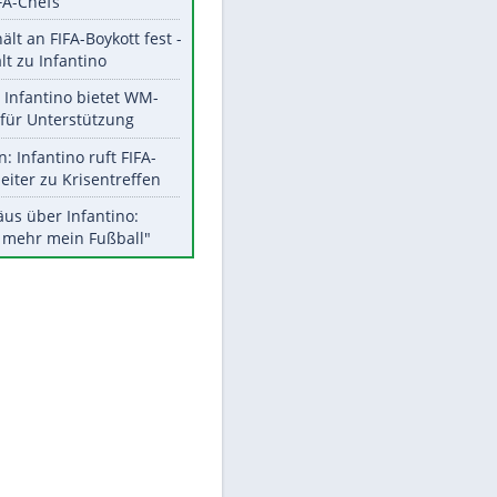
Aktuelle Ergebnisse, Tabellen
und Statistiken
Meistgelesen
"Infanti-No Go":
Pressestimmen zum Verbleib
des FIFA-Chefs
EITE
UEFA hält an FIFA-Boykott fest -
CAF hält zu Infantino