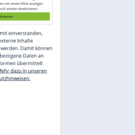
Glomex GmbH
Wir benötigen Ihre Zustimmung, um den
von unserer Redaktion eingebundenen
Inhalt von Glomex GmbH anzuzeigen. Sie
können diesen mit einem Klick anzeigen
lassen und auch wieder deaktivieren.
jetzt aktivieren
Ich bin damit einverstanden,
dass mir externe Inhalte
angezeigt werden. Damit können
personenbezogene Daten an
Drittplattformen übermittelt
werden.
Mehr dazu in unseren
Datenschutzhinweisen.