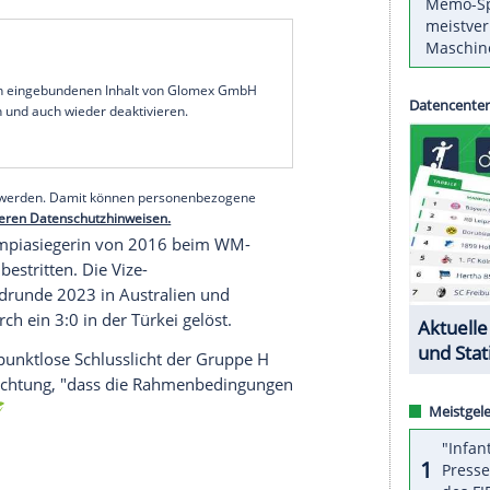
ndestrainerin Martina Voss-Tecklenburg kündigte
en WM-Qualifikationsspiel in Bulgarien am
von Stammkeeperin Merle Frohms (VfL Wolfsburg)
sund ist, spielt sie auf jeden Fall. Wir wollen die
 uns spielt", sagte Voss-Tecklenburg am Montag in
lub Angel City FC. Vor der EM hatten
n DFB-Einsatz der Zwillingsmutter nach Schulter-
ert.
serer Redaktion eingebundenen Inhalt von Glomex GmbH
nzeigen lassen und auch wieder deaktivieren.