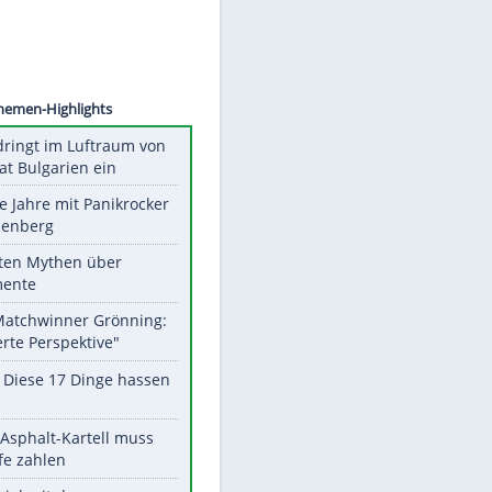
©
SID
Unsere Themen-Highlights
Drohne dringt im Luftraum von
Nato-Staat Bulgarien ein
Durch die Jahre mit Panikrocker
Udo Lindenberg