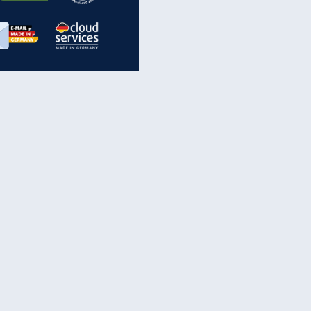
inanzen & Produkte
iscounter-Angebote
Online-Sicherheit
reenet Cloud
Ratenkredit
reenet Mail
Brutto-Netto-Rechner
reenet Webhosting
Rentenrechner
fz-Versicherung
TV-Vergleich