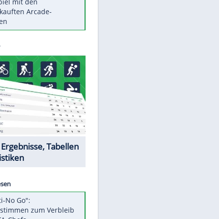
Die größten Mythen über
Medikamente
Berlins Matchwinner Grönning:
"Veränderte Perspektive"
Vorsicht: Diese 17 Dinge hassen
Katzen
Illegales Asphalt-Kartell muss
Mio-Strafe zahlen
Memo-Spiel mit den
meistverkauften Arcade-
Maschinen
Datencenter