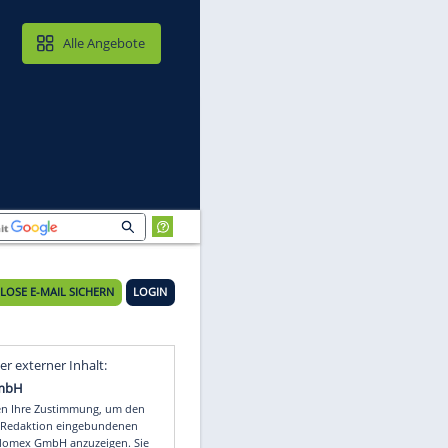
MAIL & CLOUD
Alle Angebote
KOSTENLOSE E-MAIL SICHERN
LOGIN
Video
Empfohlener externer Inhalt: