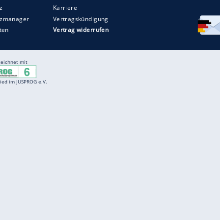
Entertainment
F
Cartoons
Spiele
D
Einbürgerungstest
Videos
f
Führerscheintest
Wissens-Quiz
f
Promi-Quiz
Witze
f
K
freenet