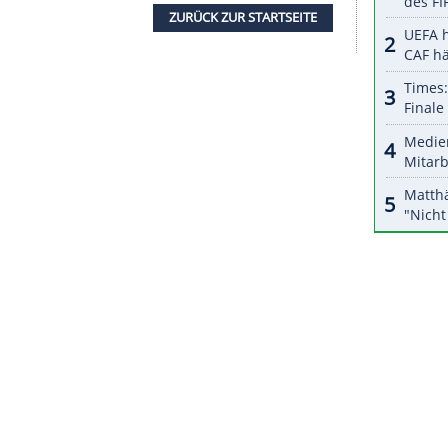
halte angezeigt werden. Damit können personenbezogene
r dazu in unseren Datenschutzhinweisen.
 hatte die Olympiasiegerin von 2016 beim WM-
Juni 2019) bestritten. Die Vize-
 für die Endrunde 2023 in Australien und
mstag durch ein 3:0 in der Türkei gelöst.
 gegen das punktlose Schlusslicht der Gruppe H
gebe die Befürchtung, "dass die Rahmenbedingungen
n Sorge".
ZURÜCK ZUR STARTS