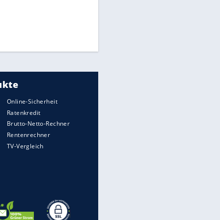
Times: Infantino bietet WM-
Finale für Unterstützung
Medien: Infantino ruft FIFA-
Mitarbeiter zu Krisentreffen
Matthäus über Infantino:
"Nicht mehr mein Fußball"