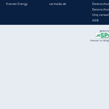
Services
Börse
Jobbörse
Spritpreis aktuell
Wetter
Ferientermine
Partnersuche
Online Angebote