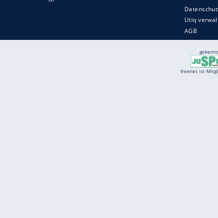
Services
Börse
Jobbörse
Spritpreis aktuell
Wetter
Ferientermine
Partnersuche
Online Angebote