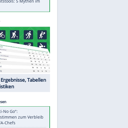
Was bei der Vogelfütterung
wirklich sinnvoll ist
"Infanti-No Go": Pressestimmen
zum Verbleib des FIFA-Chefs
Im Zeitraffer: Die Entwicklung
des Lenkrades
Lebensmittel, die nicht schlecht
werden
Sicherheitstools: 5 Mythen im
Check
Datencenter