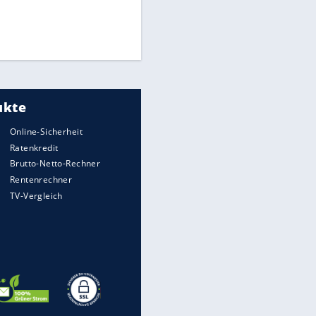
Times: Infantino bietet WM-
Finale für Unterstützung
Medien: Infantino ruft FIFA-
Mitarbeiter zu Krisentreffen
DFB: Ermittlungen im "Fall
Freigang" dauern noch an
EITE