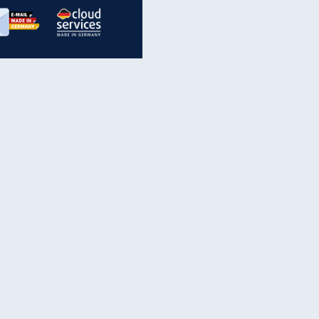
inanzen & Produkte
iscounter-Angebote
Online-Sicherheit
reenet Cloud
Ratenkredit
reenet Mail
Brutto-Netto-Rechner
reenet Webhosting
Rentenrechner
fz-Versicherung
TV-Vergleich