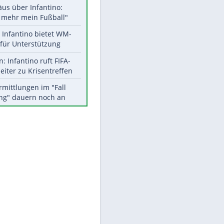
Aktuelle Ergebnisse, Tabellen
und Statistiken
Meistgelesen
"Infanti-No Go":
Pressestimmen zum Verbleib
des FIFA-Chefs
Matthäus über Infantino:
"Nicht mehr mein Fußball"