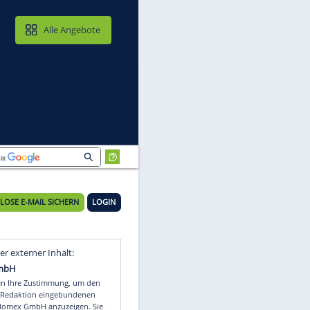
MAIL & CLOUD
Alle Angebote
n
22°C
t an
KOSTENLOSE E-MAIL SICHERN
LOGIN
Video
Empfohlener externer Inhalt: