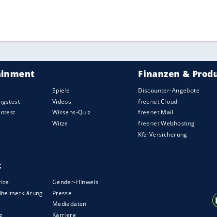
reduzierte sie jedoch auf fünf Prozent.
il, "die Unterstellung der Lüge" weise er jedoch "in
n man mir jedoch als Bundesanwalt nicht glaubt,
ft
."
ZURÜCK ZUR STARTS