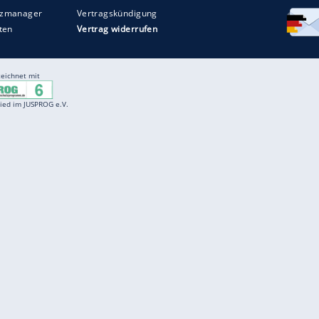
Entertainment
F
Cartoons
Spiele
D
Einbürgerungstest
Videos
f
Führerscheintest
Wissens-Quiz
f
Promi-Quiz
Witze
f
K
freenet