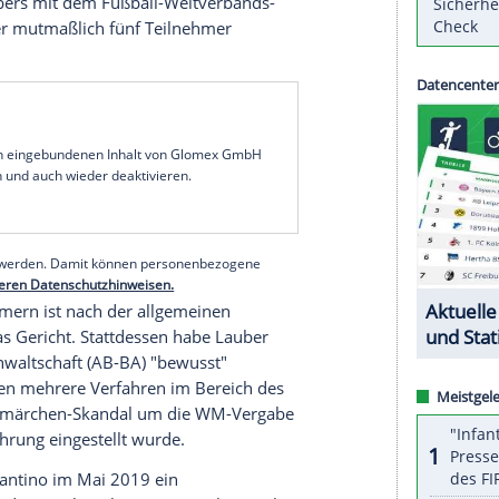
Rücktritt angeboten.
treffen
mit FIFA-Präsident
Gianni Infantino
in der
Michael Lauber
hat seinen
Rücktritt
angeboten.
en Erklärung mitteilte, habe er sich "im Interesse
chieden. In einem zuvor veröffentlichten Urteil
ericht
festgestellt, dass der 54-Jährige seine Amts-
chwer verletzt" habe.
ter anderem "vorsätzlich die Unwahrheit" gesagt.
reffen
Laubers
mit dem Fußball-Weltverbands-
 das alle der mutmaßlich fünf Teilnehmer
serer Redaktion eingebundenen Inhalt von Glomex GmbH