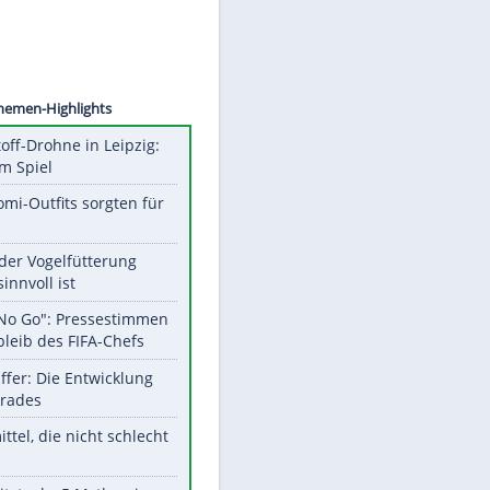
©
SID
Unsere Themen-Highlights
Sprengstoff-Drohne in Leipzig:
Semtex im Spiel
Diese Promi-Outfits sorgten für
Aufruhr!