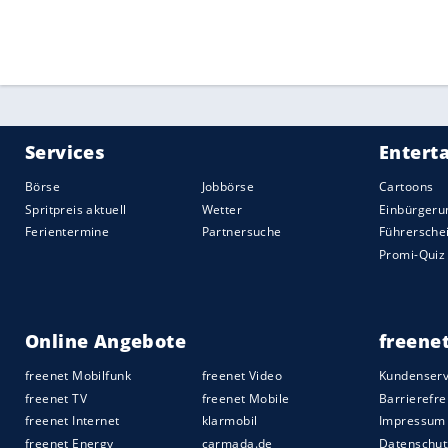
Amtspflichtverletzungen als rechtmäßig, 
Lauber
erklärte, er "respektiere" das Urte
aller Form zurück", ergänzte aber: "Wen
dann schadet dies der
Bundesanwaltscha
Quelle:
2020 Sport-Informations-Dienst, Köln