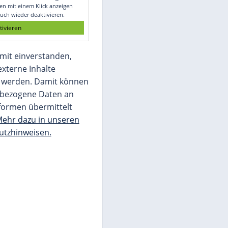
Glomex GmbH
Wir benötigen Ihre Zustimmung, um den
von unserer Redaktion eingebundenen
Inhalt von Glomex GmbH anzuzeigen. Sie
können diesen mit einem Klick anzeigen
lassen und auch wieder deaktivieren.
jetzt aktivieren
Ich bin damit einverstanden,
dass mir externe Inhalte
angezeigt werden. Damit können
personenbezogene Daten an
Drittplattformen übermittelt
werden.
Mehr dazu in unseren
Datenschutzhinweisen.