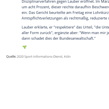
anzuzeigen. Sie können diesen mit einem Klick a
jetzt aktivieren
Ich bin damit einverstanden, dass mir externe In
Daten an Drittplattformen übermittelt werden.
Meh
"Eine solche Erinnerungslücke bei mehre
Lebenserfahrung als abwegig anzusehen"
das Treffen der Aufsichtsbehörde über d
verschwiegen.
Lauber
hatte zum Zeitpunk
Weltfußballs geleitet, darunter auch 
2006 nach Deutschland, das Ende April w
Die AB-BA hatte aufgrund der
Geheimtre
Disziplinarverfahren gegen
Lauber
eröffn
um acht Prozent, dieser reichte darauf
ein. Das Gericht beurteilte am Freitag 