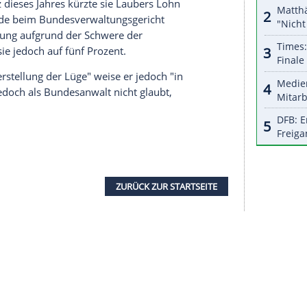
nzeigen lassen und auch wieder deaktivieren.
halte angezeigt werden. Damit können personenbezogene
r dazu in unseren Datenschutzhinweisen.
ren Teilnehmern ist nach der allgemeinen
, befand das Gericht. Stattdessen habe
Lauber
ie
Bundesanwaltschaft
(AB-BA) "bewusst"
t der Treffen mehrere Verfahren im Bereich des
das im Sommermärchen-Skandal um die WM-Vergabe
egen Verjährung eingestellt wurde.
ffen
mit
Infantino
im Mai 2019 ein
et. Im März dieses Jahres kürzte sie
Laubers
Lohn
hin Beschwerde beim
Bundesverwaltungsgericht
eine Lohnkürzung aufgrund der Schwere der