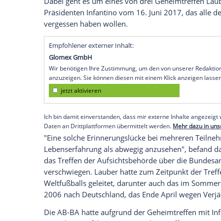
Bundesanwalt Michael Lauber hat seinen 
Frankfurt/Main
(SID) - Der wegen
Geheim
Kritik stehende Schweizer Bundesanwalt
Wie
Lauber
am Freitag in einer persönlich
der Institutionen" zu diesem Schritt ents
hatte das Schweizer
Bundesverwaltungsg
und Treuepflicht in mehreren Punkten "s
Wie das Gericht mitteilte, habe
Lauber
un
Dabei geht es um eines von drei
Geheimt
Präsidenten
Infantino
vom 16. Juni 2017,
vergessen haben wollen.
Empfohlener externer Inhalt:
Glomex GmbH
Wir benötigen Ihre Zustimmung, um den von un