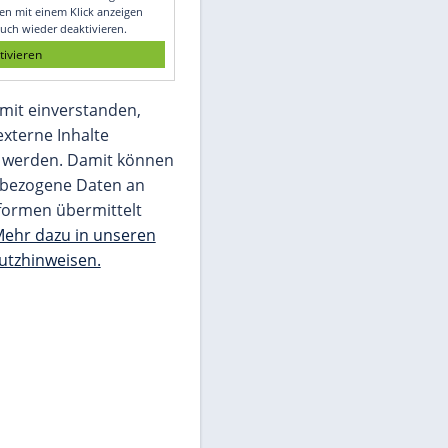
Glomex GmbH
Wir benötigen Ihre Zustimmung, um den
von unserer Redaktion eingebundenen
Inhalt von Glomex GmbH anzuzeigen. Sie
können diesen mit einem Klick anzeigen
lassen und auch wieder deaktivieren.
jetzt aktivieren
Ich bin damit einverstanden,
dass mir externe Inhalte
angezeigt werden. Damit können
personenbezogene Daten an
Drittplattformen übermittelt
werden.
Mehr dazu in unseren
Datenschutzhinweisen.