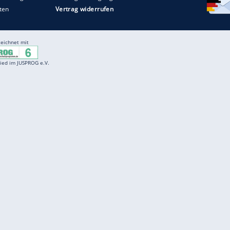
Entertainment
F
Cartoons
Spiele
D
Einbürgerungstest
Videos
f
Führerscheintest
Wissens-Quiz
f
Promi-Quiz
Witze
f
K
freenet
Kundenservice
Gender-Hinweis