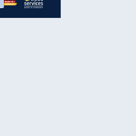
inanzen & Produkte
iscounter-Angebote
Online-Sicherheit
reenet Cloud
Ratenkredit
reenet Mail
Brutto-Netto-Rechner
reenet Webhosting
Rentenrechner
fz-Versicherung
TV-Vergleich