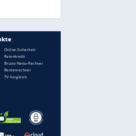
UEFA hält an FIFA-Boykott fest -
CAF hält zu Infantino
Medien: Infantino ruft FIFA-
Mitarbeiter zu Krisentreffen