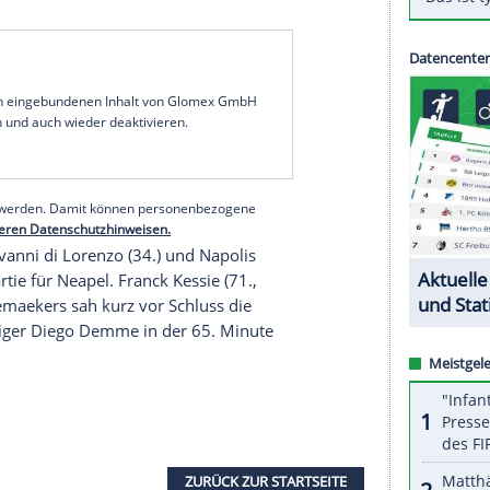
itionsklub
AC Mailand
hat fünf Tage nach dem
eister
Juventus Turin
einen kleinen Rückschlag im
n. Bei Pokalsieger
SSC Neapel
kamen die Rossoneri
eibt Milan auf Rang sieben. Dieser würde aktuell
e zur
Europa League
berechtigen.
zieht auch der Tabellenfünfte direkt in die
 ein. Aktuell ist dies die AS Rom. Der Rückstand
Dem zuletzt gehandelten
Ralf Rangnick
, der bei den
tor werden soll, würde damit eine Extrarunde
serer Redaktion eingebundenen Inhalt von Glomex GmbH
nzeigen lassen und auch wieder deaktivieren.