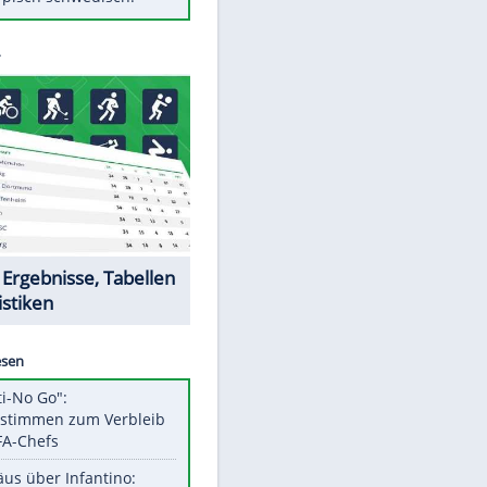
Diese Autos haben uns verlassen
FCH: Schmidt lässt Zukunft
weiter offen
Mit diesen Tricks wird der Grill
ruckzuck sauber
So nutzt man alte Smartphones
sinnvoll
Das ist typisch schwedisch!
Datencenter