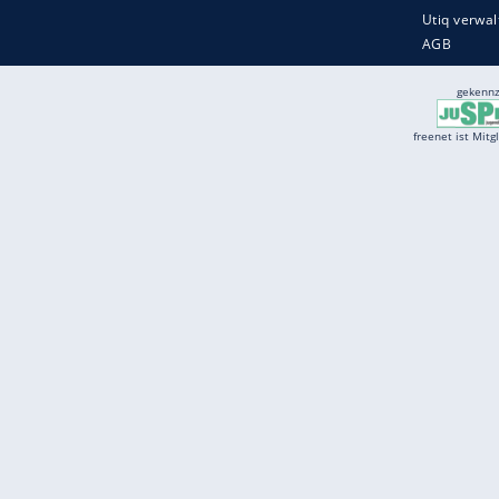
Services
Börse
Jobbörse
Spritpreis aktuell
Wetter
Ferientermine
Partnersuche
Online Angebote
freenet Mobilfunk
freenet Video