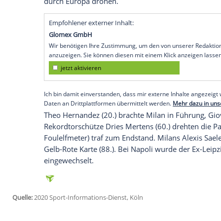
Köln
(SID) - Der italienische Fußball-Trad
überzeugenden 4:2-Erfolg gegen Serienm
Kampf um die
Europapokalplätze
erlitte
nicht über ein 2:2 (1:1) hinaus, damit bl
zur Teilnahme an der Qualifikationsrund
Neben
Neapel
als Sieger der
Coppa Italia
Gruppenphase des "kleinen" Europapokals
für Milan auf Rom beträgt vier Zähler. 
Lombarden neuer Trainer und Sportdirek
durch
Europa
drohen.
Empfohlener externer Inhalt:
Glomex GmbH
Wir benötigen Ihre Zustimmung, um den von un
anzuzeigen. Sie können diesen mit einem Klick a
jetzt aktivieren