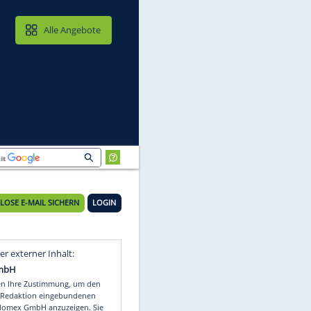
MAIL & CLOUD
Alle Angebote
KOSTENLOSE E-MAIL SICHERN
LOGIN
g
Video
Empfohlener externer Inhalt: