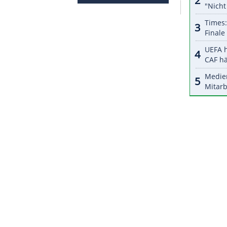
halte angezeigt werden. Damit können personenbezogene
r dazu in unseren Datenschutzhinweisen.
hrung, Giovanni di Lorenzo (34.) und Napolis
hten die Partie für
Neapel
. Franck Kessie (71.,
Alexis Saelemaekers sah kurz vor Schluss die
 der Ex-Leipziger Diego Demme in der 65. Minute
ZURÜCK ZUR STARTS