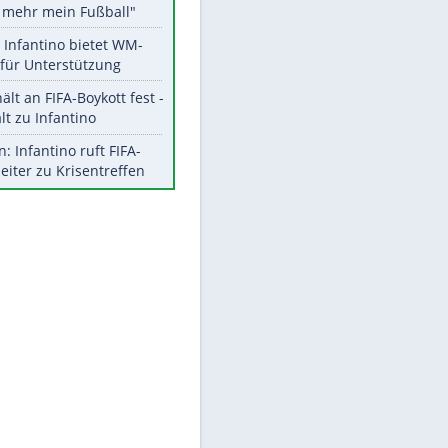
Aktuelle Ergebnisse, Tabellen
und Statistiken
Meistgelesen
"Infanti-No Go":
Pressestimmen zum Verbleib
des FIFA-Chefs
Matthäus über Infantino:
EITE
"Nicht mehr mein Fußball"
Times: Infantino bietet WM-
Finale für Unterstützung