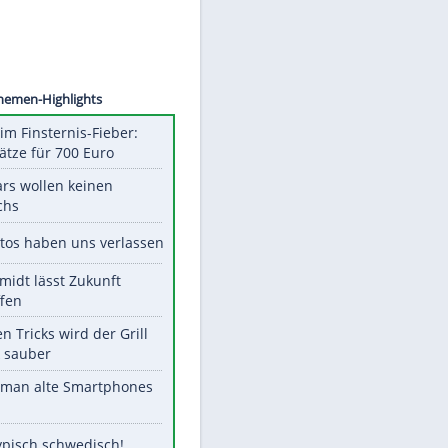
©
SID
Unsere Themen-Highlights
Spanien im Finsternis-Fieber:
Balkonplätze für 700 Euro
Diese Stars wollen keinen
Nachwuchs