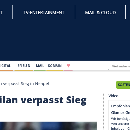
INTERNET
TV-ENTERTAINMENT
♥
IFESTYLE
DIGITAL
SPIELEN
MAIL
DOMAIN
 Juve: Milan verpasst Sieg in Neapel
e: Milan verpasst Sie