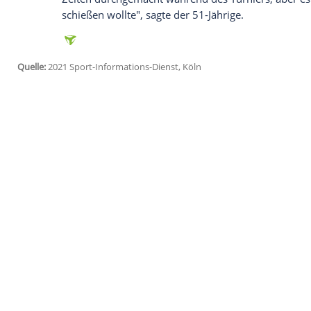
Ich bin damit einverstanden, dass mir externe In
Daten an Drittplattformen übermittelt werden.
Meh
"Ich hoffe, dass man in Zukunft ernstha
weil all dies schandhaft und unannehmba
"Fußball ist ein
Sport
, der die Menschen v
sein."
Morata
, 28 Jahre alter
Profi
von
Juventus
in die Verlängerung gerettet, im
Elfmeter
Dani Olmo
.
Morata
hatte im Laufe des Turniers viel K
müssen. Er und seine
Familie
hatten Mor
Nationaltrainer
Luis Enrique
stärkte
Mora
Zeiten durchgemacht während des Turniers
schießen wollte", sagte der 51-Jährige.