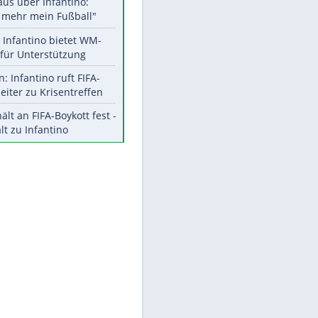
Aktuelle Ergebnisse, Tabellen
und Statistiken
Meistgelesen
"Infanti-No Go":
Pressestimmen zum Verbleib
des FIFA-Chefs
Matthäus über Infantino:
"Nicht mehr mein Fußball"
Times: Infantino bietet WM-