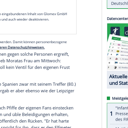
 Medien erhalten.
ürmer
Alvaro Morata
hat nach seinem
nale gegen
Italien
(1:1 n.V., 2:4 i.E.) wieder
ialen Medien erhalten. Diese richteten sich erneut
ssen
Familie
.
tlichte auf ihrem Instagram-Account
uf die drei Kinder des Paares beziehen.
serer Redaktion eingebundenen Inhalt von Glomex GmbH
nzeigen lassen und auch wieder deaktivieren.