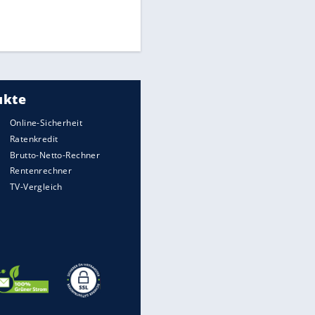
Finale für Unterstützung
Medien: Infantino ruft FIFA-
Mitarbeiter zu Krisentreffen
EITE
UEFA hält an FIFA-Boykott fest -
CAF hält zu Infantino