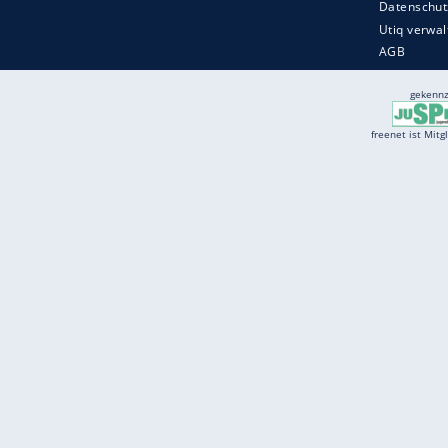
Services
Börse
Jobbörse
Spritpreis aktuell
Wetter
Ferientermine
Partnersuche
Online Angebote