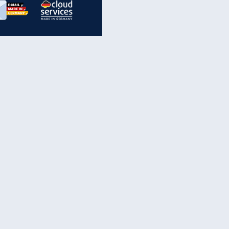
inanzen & Produkte
iscounter-Angebote
Online-Sicherheit
reenet Cloud
Ratenkredit
reenet Mail
Brutto-Netto-Rechner
reenet Webhosting
Rentenrechner
fz-Versicherung
TV-Vergleich