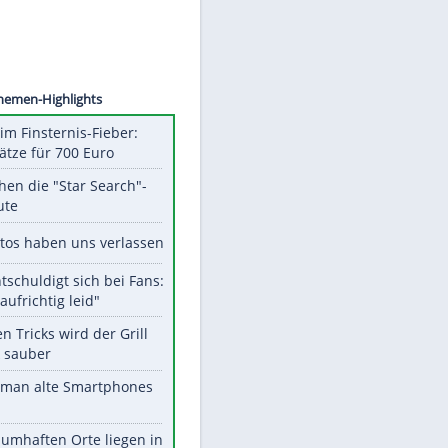
©
SID
Unsere Themen-Highlights
Spanien im Finsternis-Fieber:
Balkonplätze für 700 Euro
Das machen die "Star Search"-
Stars heute