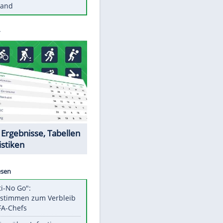
Diese Autos haben uns verlassen
Reese entschuldigt sich bei Fans:
"Tut mir aufrichtig leid"
Mit diesen Tricks wird der Grill
ruckzuck sauber
So nutzt man alte Smartphones
sinnvoll
Diese traumhaften Orte liegen in
Deutschland
Datencenter