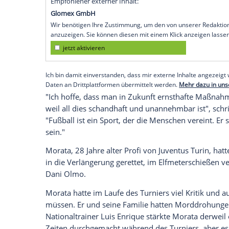
Italien
wieder
Drohungen
in den Sozialen
Köln (SID) -
Spaniens
Fußball-Nationalst
folgenschweren
Fehlschuss
im EM-Halbfi
Drohungen
und
Beleidigungen
in den Soz
gegen den
Stürmer
, aber auch gegen de
Moratas
Ehefrau
Alice Campello
veröffen
Chatnachrichten, die sich insbesondere a
Empfohlener externer Inhalt:
Glomex GmbH
Wir benötigen Ihre Zustimmung, um den von un
anzuzeigen. Sie können diesen mit einem Klick a
jetzt aktivieren