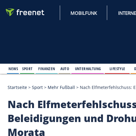
MOBILFUNK
NEWS
SPORT
FINANZEN
AUTO
UNTERHALTUNG
L
Startseite
>
Sport
>
Mehr Fußball
>
Nach Elfmeterfe
Nach Elfmeterfehlsc