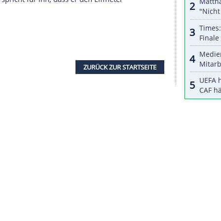
halte angezeigt werden. Damit können personenbezogene
r dazu in unseren Datenschutzhinweisen.
fte Maßnahmen gegen solche Personen ergreift,
r ist", schrieb Moratas Frau am Mittwoch:
ereint. Er soll kein
Ventil
für den eigenen Frust
 Turin
, hatte
Spanien
zwar mit seinem
Treffer
(80.)
schießen
vergab er aber ebenso wie der Leipziger
ritik und auch Pfiffe der eigenen Fans einstecken
ddrohungen und üble
Beleidigungen
erhalten,
ta
derweil öffentlich den Rücken. "Er hat harte
, aber es spricht für ihn, dass er den
Elfmeter