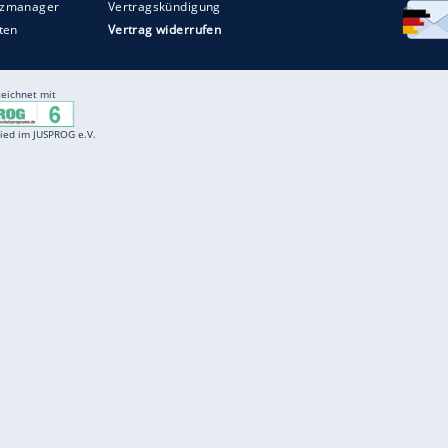
Entertainment
F
Cartoons
Spiele
D
Einbürgerungstest
Videos
f
Führerscheintest
Wissens-Quiz
f
Promi-Quiz
Witze
f
K
freenet