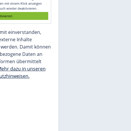
Glomex GmbH
Wir benötigen Ihre Zustimmung, um den
von unserer Redaktion eingebundenen
Inhalt von Glomex GmbH anzuzeigen. Sie
können diesen mit einem Klick anzeigen
lassen und auch wieder deaktivieren.
jetzt aktivieren
Ich bin damit einverstanden,
dass mir externe Inhalte
angezeigt werden. Damit können
personenbezogene Daten an
Drittplattformen übermittelt
werden.
Mehr dazu in unseren
Datenschutzhinweisen.