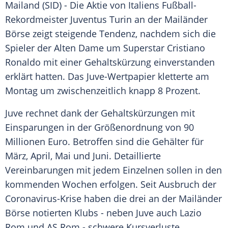
Mailand
(SID) - Die Aktie von
Italiens
Fußball-
Rekordmeister
Juventus Turin
an der
Mailänder
Börse
zeigt steigende Tendenz, nachdem sich die
Spieler der Alten Dame um Superstar
Cristiano
Ronaldo
mit einer
Gehaltskürzung
einverstanden
erklärt hatten. Das Juve-Wertpapier kletterte am
Montag um zwischenzeitlich knapp 8 Prozent.
Juve
rechnet dank der
Gehaltskürzungen
mit
Einsparungen in der Größenordnung von 90
Millionen Euro. Betroffen sind die Gehälter für
März, April, Mai und Juni. Detaillierte
Vereinbarungen mit jedem Einzelnen sollen in den
kommenden Wochen erfolgen. Seit Ausbruch der
Coronavirus-Krise haben die drei an der
Mailänder
Börse
notierten Klubs - neben
Juve
auch Lazio
Rom und AS Rom - schwere Kursverluste