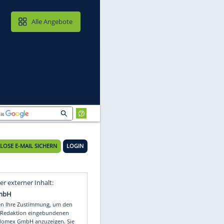
MAIL & CLOUD
Alle Angebote
KOSTENLOSE E-MAIL SICHERN
LOGIN
Video
Empfohlener externer Inhalt: