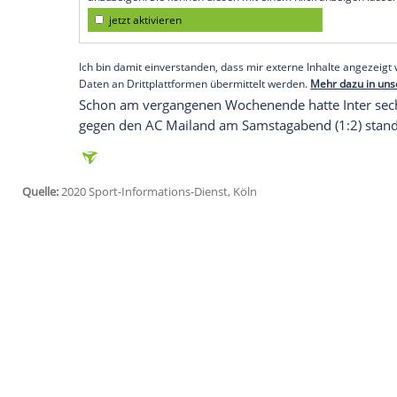
Köln (SID) - Der Marokkaner, der keine 
unterzogen werden, um zu prüfen, ob er t
Hakimi war wenige Stunden vor dem Ch
Mönchengladbach
(2:2) am Mittwoch posi
frühere Dortmunder umgehend in
Isolat
Empfohlener externer Inhalt:
Glomex GmbH
Wir benötigen Ihre Zustimmung, um den von un
anzuzeigen. Sie können diesen mit einem Klick a
jetzt aktivieren
Ich bin damit einverstanden, dass mir externe In
Daten an Drittplattformen übermittelt werden.
Meh
Schon am vergangenen Wochenende hatte
gegen den
AC Mailand
am Samstagabend (