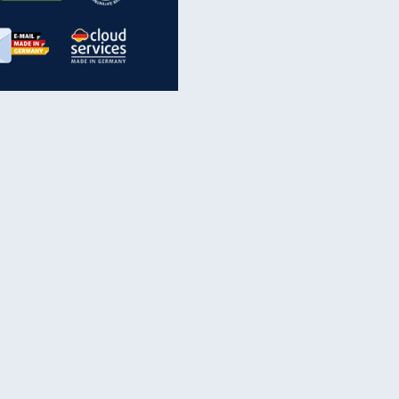
inanzen & Produkte
iscounter-Angebote
Online-Sicherheit
reenet Cloud
Ratenkredit
reenet Mail
Brutto-Netto-Rechner
reenet Webhosting
Rentenrechner
fz-Versicherung
TV-Vergleich