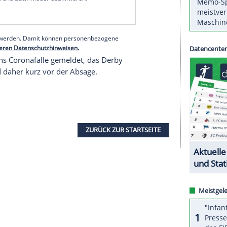
Symptome aufweist, soll nun einem weiteren Test
atsächlich genesen ist.
ampions-League-Duell mit
Borussia
tiv getestet worden. Anschließend hatte sich der
ion
begeben.
serer Redaktion eingebundenen Inhalt von Glomex GmbH
nzeigen lassen und auch wieder deaktivieren.
halte angezeigt werden. Damit können personenbezogene
r dazu in unseren Datenschutzhinweisen.
 Inter sechs Coronafälle gemeldet, das
Derby
1:2) stand daher kurz vor der Absage.