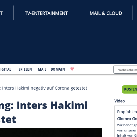
INTERNET
TV-ENTERTAINMENT
♥
IFESTYLE
DIGITAL
SPIELEN
MAIL
DOMAIN
rkrankung: Inters Hakimi negativ auf Corona getestet
nkung: Inters Hakimi