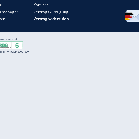
Entertainment
F
Cartoons
Spiele
D
Einbürgerungstest
Videos
f
Führerscheintest
Wissens-Quiz
f
Promi-Quiz
Witze
f
K
freenet