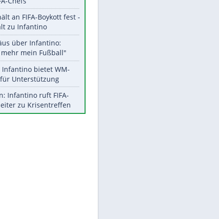
EITE
Aktuelle Ergebnisse, Tabellen
und Statistiken
Meistgelesen
"Infanti-No Go":
Pressestimmen zum Verbleib
des FIFA-Chefs
UEFA hält an FIFA-Boykott fest -
CAF hält zu Infantino