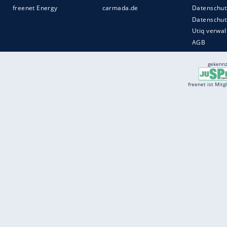
Services
Börse
Jobbörse
Spritpreis aktuell
Wetter
Ferientermine
Partnersuche
Online Angebote