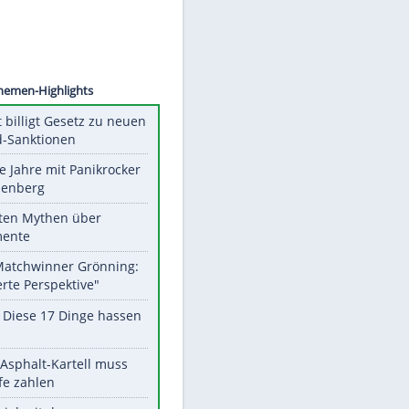
©
SID
Unsere Themen-Highlights
US-Senat billigt Gesetz zu neuen
Russland-Sanktionen
Durch die Jahre mit Panikrocker
Udo Lindenberg