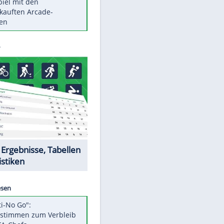
Die größten Mythen über
Medikamente
Berlins Matchwinner Grönning:
"Veränderte Perspektive"
Vorsicht: Diese 17 Dinge hassen
Katzen
Illegales Asphalt-Kartell muss
Mio-Strafe zahlen
Memo-Spiel mit den
meistverkauften Arcade-
Maschinen
Datencenter