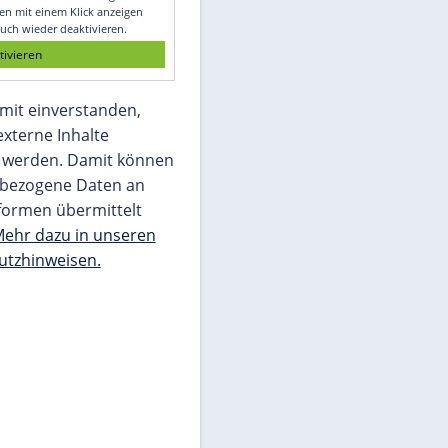
Glomex GmbH
Wir benötigen Ihre Zustimmung, um den
von unserer Redaktion eingebundenen
Inhalt von Glomex GmbH anzuzeigen. Sie
können diesen mit einem Klick anzeigen
lassen und auch wieder deaktivieren.
jetzt aktivieren
Ich bin damit einverstanden,
dass mir externe Inhalte
angezeigt werden. Damit können
personenbezogene Daten an
Drittplattformen übermittelt
werden.
Mehr dazu in unseren
Datenschutzhinweisen.