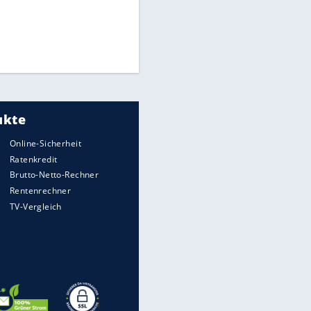
Matthäus über Infantino:
"Nicht mehr mein Fußball"
Times: Infantino bietet WM-
Finale für Unterstützung
Medien: Infantino ruft FIFA-
Mitarbeiter zu Krisentreffen