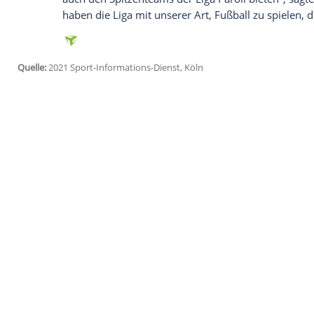
Ich bin damit einverstanden, dass mir externe In
Daten an Drittplattformen übermittelt werden.
Meh
"Der Weg zurück nach der
Verletzung
war
frühere Freiburger über seine fast 15-wö
fühle mich jetzt wieder richtig gut und fit
Der 24-Jährige ist sich sicher, der
DFB-Elf
Teammanager
in
Leeds
, lege sehr viel W
"Ich habe hier schon immer meine Stärk
Spielweise
darin nochmals verbessert", 
Mit der Saison von
Aufsteiger
Leeds
, da
hatte, ist
Koch
"bislang absolut zufrieden.
auch den Spitzenteams der Liga Paroli bie
haben die Liga mit unserer Art, Fußball zu