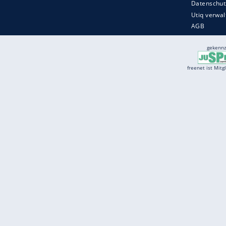
Services
Börse
Jobbörse
Spritpreis aktuell
Wetter
Ferientermine
Partnersuche
Online Angebote