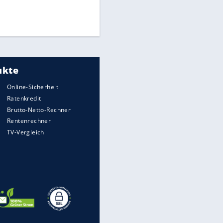
Finale für Unterstützung
Medien: Infantino ruft FIFA-
Mitarbeiter zu Krisentreffen
EITE
UEFA hält an FIFA-Boykott fest -
CAF hält zu Infantino