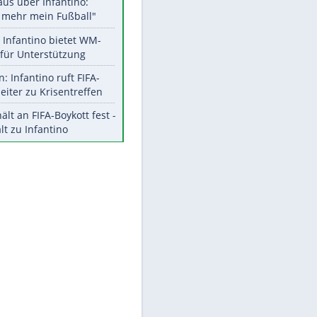
Aktuelle Ergebnisse, Tabellen
und Statistiken
Meistgelesen
"Infanti-No Go":
Pressestimmen zum Verbleib
des FIFA-Chefs
Matthäus über Infantino:
"Nicht mehr mein Fußball"
Times: Infantino bietet WM-