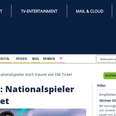
INTERNET
TV-ENTERTAINMENT
♥
IFESTYLE
DIGITAL
SPIELEN
MAIL
DOMAIN
n Leeds: Nationalspieler Koch träumt von EM-Ticket
eds: Nationalspieler