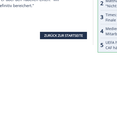
halte angezeigt werden. Damit können personenbezogene
r dazu in unseren Datenschutzhinweisen.
 gerade in Corona-Zeiten nicht einfach", sagte der
chige Spielpause: "Ich habe hart gearbeitet und
."
einiges geben zu können.
Marcelo Bielsa
, sein
ert auf das
Aufbauspiel
- das komme ihm zugute.
en gesehen, habe mich aber durch unsere
sagte
Koch
.
s ihn im vergangenen Sommer auf die Insel geholt
 Wir spielen eine richtig gute Rolle und konnten
ten", sagte er über den Tabellen-Elften: "Wir
 spielen, definitiv bereichert."