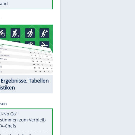
Diese Autos haben uns verlassen
Reese entschuldigt sich bei Fans:
"Tut mir aufrichtig leid"
Mit diesen Tricks wird der Grill
ruckzuck sauber
So nutzt man alte Smartphones
sinnvoll
Diese traumhaften Orte liegen in
Deutschland
Datencenter