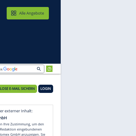
MAIL & CLOUD
Alle Angebote
KOSTENLOSE E-MAIL SICHERN
LOGIN
Video
Empfohlener externer Inhalt: