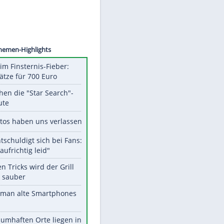
©
SID
Unsere Themen-Highlights
Spanien im Finsternis-Fieber:
Balkonplätze für 700 Euro
Das machen die "Star Search"-
Stars heute