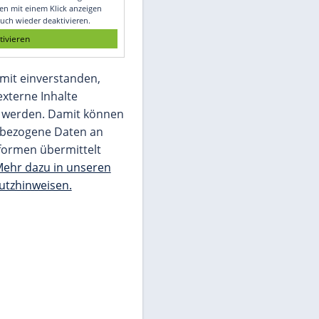
Glomex GmbH
Wir benötigen Ihre Zustimmung, um den
von unserer Redaktion eingebundenen
Inhalt von Glomex GmbH anzuzeigen. Sie
können diesen mit einem Klick anzeigen
lassen und auch wieder deaktivieren.
jetzt aktivieren
Ich bin damit einverstanden,
dass mir externe Inhalte
angezeigt werden. Damit können
personenbezogene Daten an
Drittplattformen übermittelt
werden.
Mehr dazu in unseren
Datenschutzhinweisen.