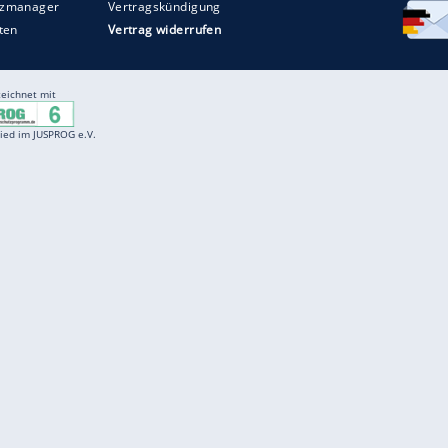
Entertainment
F
Cartoons
Spiele
D
Einbürgerungstest
Videos
f
Führerscheintest
Wissens-Quiz
f
Promi-Quiz
Witze
f
K
freenet