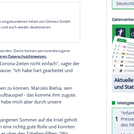
Saisonendspurt
"weiter die nötige
Spielpraxis
mpfehlen", wie er im SID-Gespräch sagte.
Koch
ie finale Entscheidung liegt dann beim
er für die
Endrunde
(1. Juni bis 11. Juli)
inieren.
Koch
hatte die Länderspiele im März im
and
, in
Rumänien
und gegen
Nordmazedonien
m Dezember verpasst. Nach seinem
Comeback
für
mals wieder über 90 Minuten durch.
serer Redaktion eingebundenen Inhalt von Glomex GmbH
nzeigen lassen und auch wieder deaktivieren.