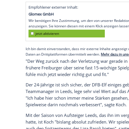
Leeds (SID) - Der
Verteidiger
will sich im
holen und mich bestmöglich für die EM e
weiß: "Ich muss weiter Leistung zeigen, d
Bundestrainer
."
Joachim Löw wird seinen vorläufigen Kad
voraussichtlich am 18. oder 19. Mai nom
Rahmen der
WM-Qualifikation
gegen
Isl
nach einer
Operation
am rechten Knie i
Leeds
Mitte März spielte er zuletzt erst
Empfohlener externer Inhalt:
Glomex GmbH
Wir benötigen Ihre Zustimmung, um den von un
anzuzeigen. Sie können diesen mit einem Klick a
jetzt aktivieren