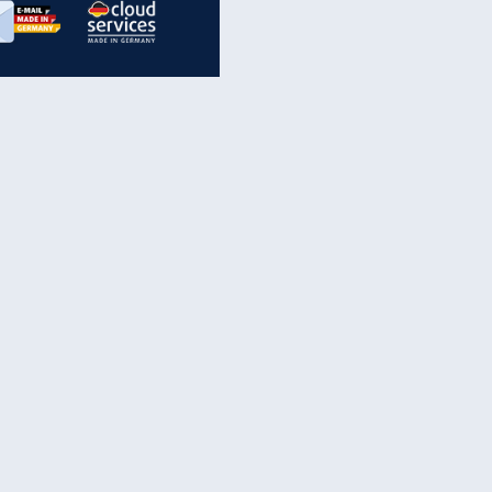
inanzen & Produkte
iscounter-Angebote
Online-Sicherheit
reenet Cloud
Ratenkredit
reenet Mail
Brutto-Netto-Rechner
reenet Webhosting
Rentenrechner
fz-Versicherung
TV-Vergleich