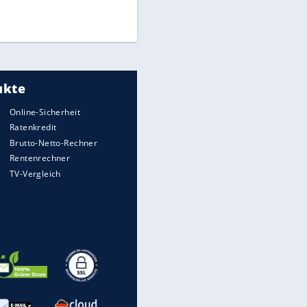
Times: Infantino bietet WM-
Finale für Unterstützung
Medien: Infantino ruft FIFA-
Mitarbeiter zu Krisentreffen