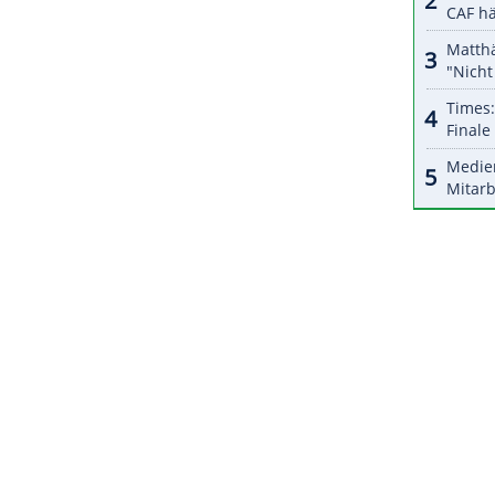
halte angezeigt werden. Damit können personenbezogene
r dazu in unseren Datenschutzhinweisen.
 die Serie-A-Partie gegen den FC Bologna am
e nach dem Vorfall unter Schock, hieß es in der
doch ab.
ZURÜCK ZUR STARTS