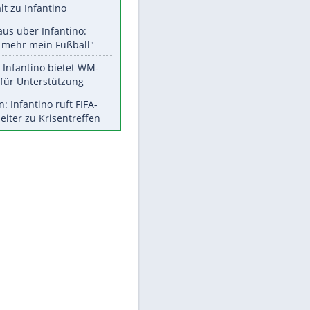
Aktuelle Ergebnisse, Tabellen
und Statistiken
Meistgelesen
EITE
"Infanti-No Go":
Pressestimmen zum Verbleib
des FIFA-Chefs
UEFA hält an FIFA-Boykott fest -
CAF hält zu Infantino
Matthäus über Infantino:
"Nicht mehr mein Fußball"