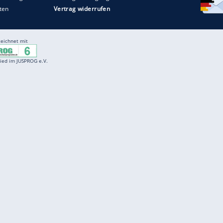
Entertainment
F
Cartoons
Spiele
D
Einbürgerungstest
Videos
f
Führerscheintest
Wissens-Quiz
f
Promi-Quiz
Witze
f
K
freenet
Kundenservice
Gender-Hinweis