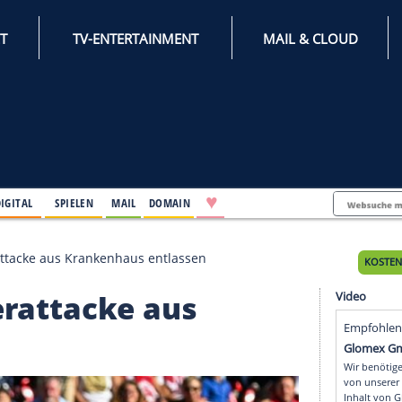
INTERNET
TV-ENTERTAINMENT
♥
IFESTYLE
DIGITAL
SPIELEN
MAIL
DOMAIN
ch Messerattacke aus Krankenhaus entlassen
esserattacke aus