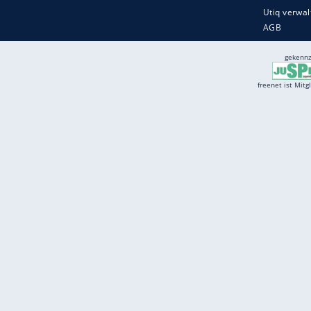
Services
Börse
Jobbörse
Spritpreis aktuell
Wetter
Ferientermine
Partnersuche
Online Angebote
freenet Mobilfunk
freenet Video