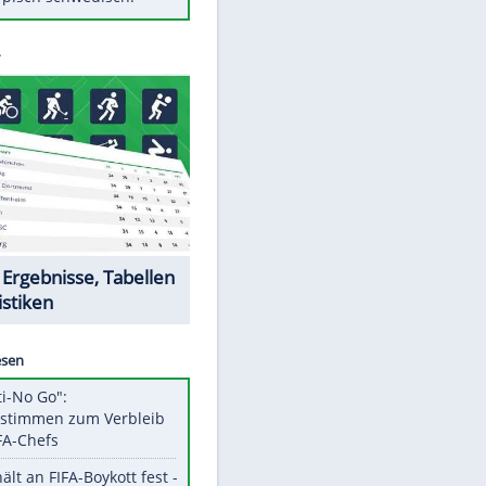
Diese Autos haben uns verlassen
Klose vor Saisonstart: "Ab
Sonntag ist Druck da"
Mit diesen Tricks wird der Grill
ruckzuck sauber
So nutzt man alte Smartphones
sinnvoll
Das ist typisch schwedisch!
Datencenter