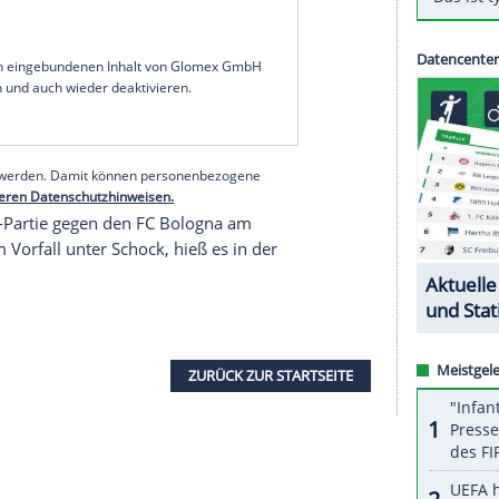
s dem Krankenhaus entlassen worden. Der 29-
ich nun "komplett erholen", teilte sein Klub mit.
tag im Mailänder Klinikum Niguarda operiert
etzten bei der Messerattacke in einem
er 46-jähriger Italiener verantwortlich gemacht
bwehrspieler Mari erlitt Verwundungen am
ei Monate ausfallen.
serer Redaktion eingebundenen Inhalt von Glomex GmbH
nzeigen lassen und auch wieder deaktivieren.