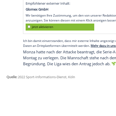
Tage nach der Messerattacke auf ihn au
Jährige sei "wieder zu Hause" und werde s
Der Leihgabe des FC Arsenal war am Frei
worden.
Der Spanier Mari war einer von fünf Verl
Supermarkt, für die ein psychisch gestört
wird. Ein Mann kam dabei ums Leben. A
Rücken und wird voraussichtlich rund zw
Empfohlener externer Inhalt:
Glomex GmbH
Wir benötigen Ihre Zustimmung, um den von un
anzuzeigen. Sie können diesen mit einem Klick a
jetzt aktivieren