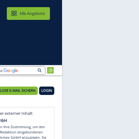
MAIL & CLOUD
Alle Angebote
KOSTENLOSE E-MAIL SICHERN
LOGIN
Video
Empfohlener externer Inhalt: