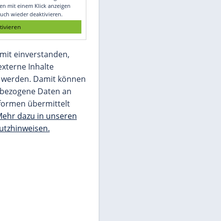
Glomex GmbH
Wir benötigen Ihre Zustimmung, um den
von unserer Redaktion eingebundenen
Inhalt von Glomex GmbH anzuzeigen. Sie
können diesen mit einem Klick anzeigen
lassen und auch wieder deaktivieren.
jetzt aktivieren
Ich bin damit einverstanden,
dass mir externe Inhalte
angezeigt werden. Damit können
personenbezogene Daten an
Drittplattformen übermittelt
werden.
Mehr dazu in unseren
Datenschutzhinweisen.