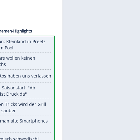
©
SID
Unsere Themen-Highlights
Obduktion: Kleinkind in Preetz
ertrank im Pool
Diese Stars wollen keinen
Nachwuchs