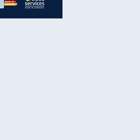
inanzen & Produkte
iscounter-Angebote
Online-Sicherheit
reenet Cloud
Ratenkredit
reenet Mail
Brutto-Netto-Rechner
reenet Webhosting
Rentenrechner
fz-Versicherung
TV-Vergleich