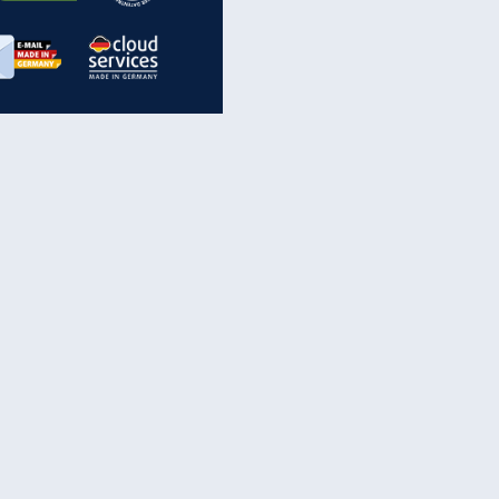
inanzen & Produkte
iscounter-Angebote
Online-Sicherheit
reenet Cloud
Ratenkredit
reenet Mail
Brutto-Netto-Rechner
reenet Webhosting
Rentenrechner
fz-Versicherung
TV-Vergleich