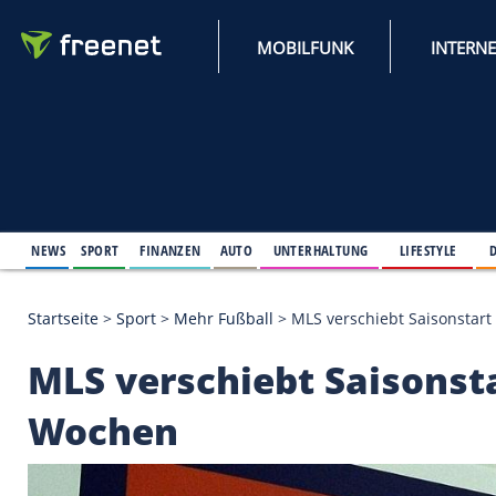
MOBILFUNK
NEWS
SPORT
FINANZEN
AUTO
UNTERHALTUNG
L
Startseite
>
Sport
>
Mehr Fußball
>
MLS verschiebt
MLS verschiebt Sais