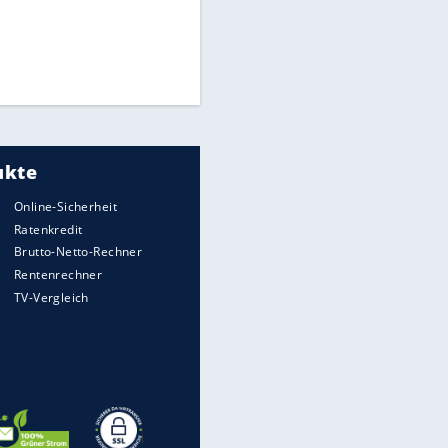
Times: Infantino bietet WM-
Finale für Unterstützung
Medien: Infantino ruft FIFA-
Mitarbeiter zu Krisentreffen
Matthäus über Infantino:
"Nicht mehr mein Fußball"