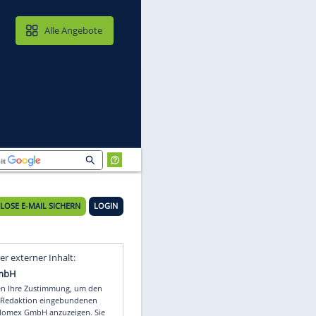
MAIL & CLOUD
Alle Angebote
KOSTENLOSE E-MAIL SICHERN
LOGIN
Video
Empfohlener externer Inhalt: