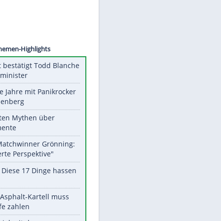
©
SID
Unsere Themen-Highlights
US-Senat bestätigt Todd Blanche
als Justizminister
Durch die Jahre mit Panikrocker
Udo Lindenberg