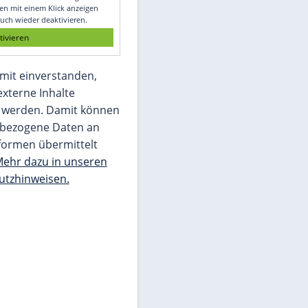
Glomex GmbH
Wir benötigen Ihre Zustimmung, um den
von unserer Redaktion eingebundenen
Inhalt von Glomex GmbH anzuzeigen. Sie
können diesen mit einem Klick anzeigen
lassen und auch wieder deaktivieren.
jetzt aktivieren
Ich bin damit einverstanden,
dass mir externe Inhalte
angezeigt werden. Damit können
personenbezogene Daten an
Drittplattformen übermittelt
werden.
Mehr dazu in unseren
Datenschutzhinweisen.