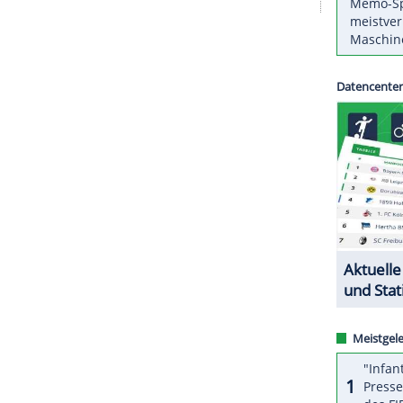
orona-Pandemie soll erst ab dem 17. April
 der 3. April. Die Major League Soccer erhofft
mpfquote im Volk und damit eine Chance auf
ZURÜCK ZUR STARTS