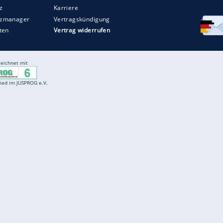
Entertainment
F
Cartoons
Spiele
D
Einbürgerungstest
Videos
f
Führerscheintest
Wissens-Quiz
f
Promi-Quiz
Witze
f
K
freenet