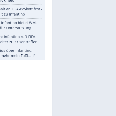
Aktuelle Ergebnisse, Tabellen
und Statistiken
Meistgelesen
"Infanti-No Go":
Pressestimmen zum Verbleib
des FIFA-Chefs
UEFA hält an FIFA-Boykott fest -
CAF hält zu Infantino