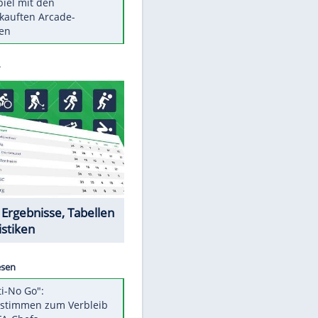
Die größten Mythen über
Medikamente
Berlins Matchwinner Grönning:
"Veränderte Perspektive"
Vorsicht: Diese 17 Dinge hassen
Katzen
Illegales Asphalt-Kartell muss
Mio-Strafe zahlen
EITE
Memo-Spiel mit den
meistverkauften Arcade-
Maschinen
Datencenter