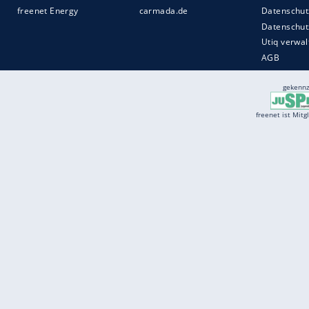
Services
Börse
Jobbörse
Spritpreis aktuell
Wetter
Ferientermine
Partnersuche
Online Angebote